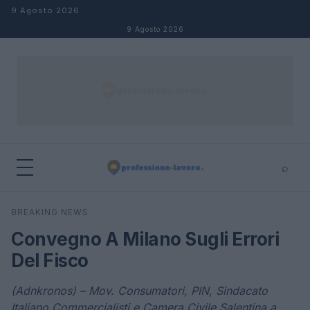
Salta al contenuto
9 Agosto 2026
9 Agosto 2026
⌕
×
⌕
BREAKING NEWS
Cerca
Convegno A Milano Sugli Errori
Del Fisco
(Adnkronos) – Mov. Consumatori, PIN, Sindacato
Italiano Commercialisti e Camera Civile Salentina a