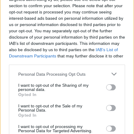
section to confirm your selection. Please note that after your
opt-out request is processed you may continue seeing
Codice della strada 2026: tutte le modifiche in
interest-based ads based on personal information utilized by
discussione
us or personal information disclosed to third parties prior to
Sofia Ricci · 8 Ago 2026
your opt-out. You may separately opt-out of the further
disclosure of your personal information by third parties on the
BREAKING NEWS
IAB’s list of downstream participants. This information may
also be disclosed by us to third parties on the
IAB’s List of
Downstream Participants
that may further disclose it to other
third parties.
Please note that this website/app uses one or more Google
Personal Data Processing Opt Outs
services and may gather and store information including but
not limited to your visit or usage behaviour. You may click to
I want to opt-out of the Sharing of my
personal data.
grant or deny consent to Google and its third-party tags to
Opted In
use your data for below specified purposes in below Google
consent section.
I want to opt-out of the Sale of my
Personal Data.
Opted In
La candidatura di Irsina per Capitale Italiana della
I want to opt-out of processing my
Cultura 2029
Personal Data for Targeted Advertising.