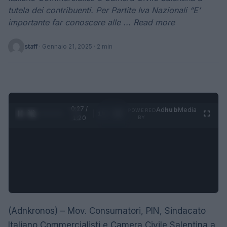
tutela dei contribuenti. Per Partite Iva Nazionali “E’
importante far conoscere alle ... Read more
staff
·
Gennaio 21, 2025
· 2 min
0:28 /
Ad
hub
Media
POWERED
1
/
4
1:20
BY
(Adnkronos) – Mov. Consumatori, PIN, Sindacato
Italiano Commercialisti e Camera Civile Salentina a