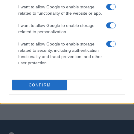
PIÙ LETTI
I want to allow Google to enable storage
related to functionality of the website or app.
1
C’è posta per te, stasera 25 gennaio: gli ospiti e le
anticipazioni
I want to allow Google to enable storage
related to personalization.
2
La candidatura di Irsina per Capitale Italiana della
Cultura 2029
I want to allow Google to enable storage
3
related to security, including authentication
Controlli nel settore turistico-alberghiero: dati
allarmanti su lavoro e sicurezza
functionality and fraud prevention, and other
user protection.
4
Anac: boom di appalti sotto soglia, 1,5 miliardi nel
2026
5
CONFIRM
Autorità di Bacino Po ad Ecomondo, focus su acqua e
territorio