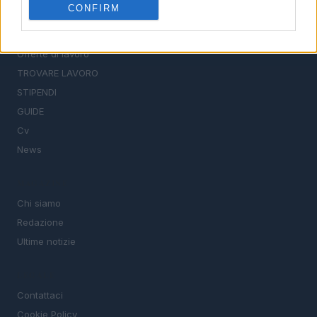
CONFIRM
SEZIONI
Offerte di lavoro
TROVARE LAVORO
STIPENDI
GUIDE
Cv
News
MAGAZINE
Chi siamo
Redazione
Ultime notizie
LEGALE
Contattaci
Cookie Policy