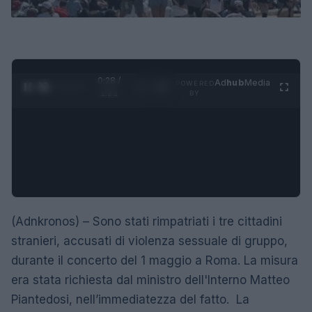
0:28 /
Ad
hub
Media
POWERED
1
/
4
1:21
BY
(Adnkronos) – Sono stati rimpatriati i tre cittadini
stranieri, accusati di violenza sessuale di gruppo,
durante il concerto del 1 maggio a Roma. La misura
era stata richiesta dal ministro dell'Interno Matteo
Piantedosi, nell’immediatezza del fatto. La