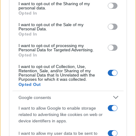
not limited to your visit or usage behaviour. You may click to
I want to opt-out of the Sharing of my
personal data.
grant or deny consent to Google and its third-party tags to
Opted In
use your data for below specified purposes in below Google
consent section.
I want to opt-out of the Sale of my
Personal Data.
Opted In
I want to opt-out of processing my
Personal Data for Targeted Advertising.
Opted In
I want to opt-out of Collection, Use,
Retention, Sale, and/or Sharing of my
Lavoro digitale: il governo introduce nuove regole per
Personal Data that Is Unrelated with the
proteggere i lavoratori delle piattaforme
Purposes for which it was collected.
Opted Out
Andrea Innocenti · 3 Ago 2026
Google consents
I want to allow Google to enable storage
PIÙ LETTI
related to advertising like cookies on web or
device identifiers in apps.
1
C’è posta per te, stasera 25 gennaio: gli ospiti e le
anticipazioni
I want to allow my user data to be sent to