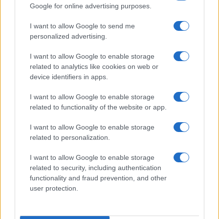
2
Google for online advertising purposes.
Controlli nel settore turistico-alberghiero: dati
allarmanti su lavoro e sicurezza
I want to allow Google to send me
3
La candidatura di Irsina per Capitale Italiana della
personalized advertising.
Cultura 2029
I want to allow Google to enable storage
4
Anac: boom di appalti sotto soglia, 1,5 miliardi nel
related to analytics like cookies on web or
2026
device identifiers in apps.
5
Autorità di Bacino Po ad Ecomondo, focus su acqua e
I want to allow Google to enable storage
territorio
related to functionality of the website or app.
I want to allow Google to enable storage
related to personalization.
I want to allow Google to enable storage
related to security, including authentication
functionality and fraud prevention, and other
user protection.
Il portale del lavoro e della carriera. Offerte di lavoro,
stipendi, guide pratiche per trovare un'occupazione,
scrivere un CV e affrontare il colloquio.