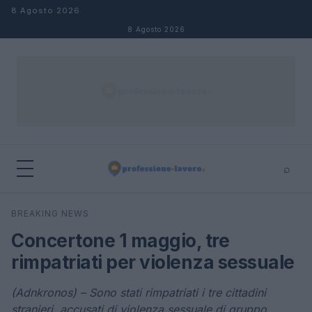
Salta al contenuto
8 Agosto 2026
8 Agosto 2026
⌕
×
⌕
BREAKING NEWS
Cerca
Concertone 1 maggio, tre
rimpatriati per violenza sessuale
(Adnkronos) – Sono stati rimpatriati i tre cittadini
stranieri, accusati di violenza sessuale di gruppo,