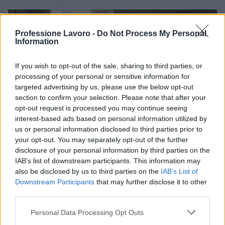
BREAKING NEWS
Professione Lavoro -
Do Not Process My Personal
Information
If you wish to opt-out of the sale, sharing to third parties, or
processing of your personal or sensitive information for
targeted advertising by us, please use the below opt-out
section to confirm your selection. Please note that after your
opt-out request is processed you may continue seeing
interest-based ads based on personal information utilized by
us or personal information disclosed to third parties prior to
your opt-out. You may separately opt-out of the further
disclosure of your personal information by third parties on the
Multe ai genitori per i colloqui saltati: la decisione di
IAB’s list of downstream participants. This information may
Bolzano
also be disclosed by us to third parties on the
IAB’s List of
Paolo Mariani · 4 Ago 2026
Downstream Participants
that may further disclose it to other
third parties.
BREAKING NEWS
Please note that this website/app uses one or more Google
Personal Data Processing Opt Outs
services and may gather and store information including but