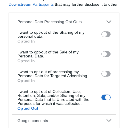
regolamentati richiedono prudenza su numeri e
Downstream Participants
that may further disclose it to other
claim: meglio citare certificazioni e responsabilità
third parties.
formali, evitando esagerazioni.
Please note that this website/app uses one or more Google
Personal Data Processing Opt Outs
services and may gather and store information including but
Dalla bozza al messaggio finale
not limited to your visit or usage behaviour. You may click to
I want to opt-out of the Sharing of my
personal data.
grant or deny consent to Google and its third-party tags to
Opted In
Il passaggio conclusivo consiste nel rileggere ad
use your data for below specified purposes in below Google
consent section.
alta voce per verificarne ritmo e
I want to opt-out of the Sale of my
Personal Data.
autenticità
controllare che ogni paragrafo esprima
Opted In
un’idea unica e che la chiusura offra disponibilità
I want to opt-out of processing my
senza urgenze artificiali. L’IA è un alleato nel
Personal Data for Targeted Advertising.
Opted In
rendere la lettera più
chiara
concisa e coerente, ma
la scelta di esempi, metriche e tono resta
I want to opt-out of Collection, Use,
Retention, Sale, and/or Sharing of my
personale. Quando la forma esalta i fatti e la
Personal Data that Is Unrelated with the
Purposes for which it was collected.
motivazione è concreta, il messaggio risulta
Opted Out
originale
e credibile, distinguendosi senza artifici.
Google consents