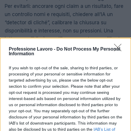
Per evitarli: ancorare ogni claim a un risultato, fare
un controllo nomi e requisiti, chiedere all’IA un
“detector di cliché”, calibrare la chiusura su
disponibilità e interesse, non su pressioni. Una
lettera credibile è specifica, accurata e equilibrata.
Professione Lavoro -
Do Not Process My Personal
Casi specifici ed eccezioni
Information
Nel cambio carriera, l’IA aiuta a tradurre
If you wish to opt-out of the sale, sharing to third parties, or
competenze
trasferibili
in benefici per il nuovo
processing of your personal or sensitive information for
targeted advertising by us, please use the below opt-out
ruolo, con esempi: gestione progetti, analisi dati,
section to confirm your selection. Please note that after your
relazione clienti. Per profili junior, si privilegiano
opt-out request is processed you may continue seeing
metriche di
apprendimento
progetti accademici,
interest-based ads based on personal information utilized by
us or personal information disclosed to third parties prior to
volontariato, portfolio. Per professioni creative, si
your opt-out. You may separately opt-out of the further
può osare un’apertura più originale, mantenendo
disclosure of your personal information by third parties on the
comunque chiarezza e
focus
sull’impatto. Ruoli
IAB’s list of downstream participants. This information may
also be disclosed by us to third parties on the
IAB’s List of