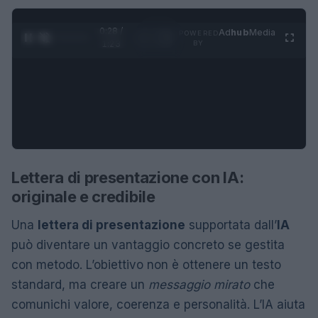
0:29 /
Ad
hub
Media
POWERED
1
/
4
1:23
BY
Lettera di presentazione con IA:
originale e credibile
Una
lettera di presentazione
supportata dall’
IA
può diventare un vantaggio concreto se gestita
con metodo. L’obiettivo non è ottenere un testo
standard, ma creare un
messaggio mirato
che
comunichi valore, coerenza e personalità. L’IA aiuta