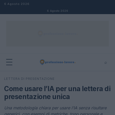
Salta al contenuto
6 Agosto 2026
6 Agosto 2026
⌕
×
⌕
LETTERA DI PRESENTAZIONE
Cerca
Come usare l’IA per una lettera di
presentazione unica
Una metodologia chiara per usare l’IA senza risultare
generici, con esempi di metriche, tono personale e