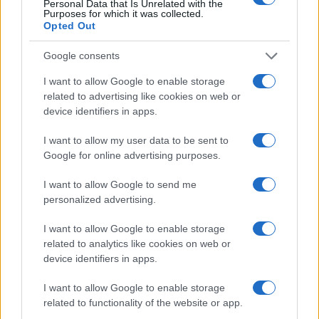
Personal Data that Is Unrelated with the
Purposes for which it was collected.
Continua a leggere
Opted Out
Google consents
LETTERA DI PRESENTAZIONE
I want to allow Google to enable storage
related to advertising like cookies on web or
device identifiers in apps.
I want to allow my user data to be sent to
Google for online advertising purposes.
I want to allow Google to send me
personalized advertising.
I want to allow Google to enable storage
related to analytics like cookies on web or
Lettera di presentazione in tedesco: guida pratica con
device identifiers in apps.
frasi modello
I want to allow Google to enable storage
Sofia Ricci · 5 Ago 2026
related to functionality of the website or app.