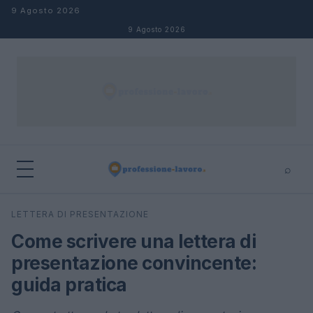
Salta al contenuto
9 Agosto 2026
9 Agosto 2026
⌕
×
⌕
LETTERA DI PRESENTAZIONE
Cerca
Come scrivere una lettera di
presentazione convincente:
guida pratica