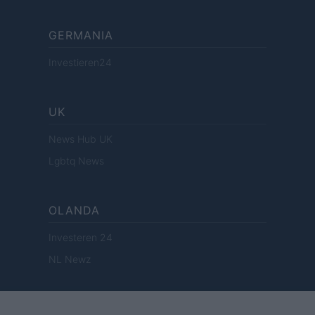
GERMANIA
Investieren24
UK
News Hub UK
Lgbtq News
OLANDA
Investeren 24
NL Newz