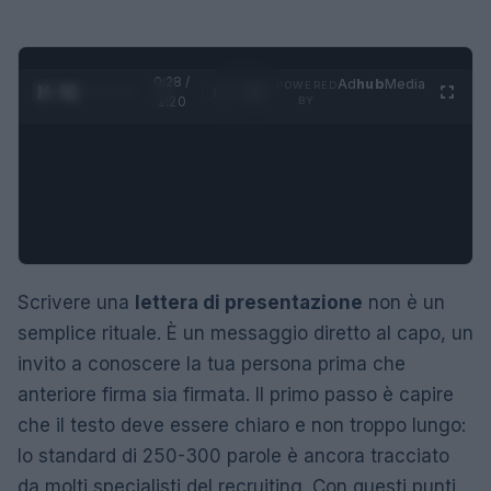
0:29 /
Ad
hub
Media
POWERED
1
/
4
1:20
BY
Scrivere una
lettera di presentazione
non è un
semplice rituale. È un messaggio diretto al capo, un
invito a conoscere la tua persona prima che
anteriore firma sia firmata. Il primo passo è capire
che il testo deve essere chiaro e non troppo lungo:
lo standard di 250-300 parole è ancora tracciato
da molti specialisti del recruiting. Con questi punti