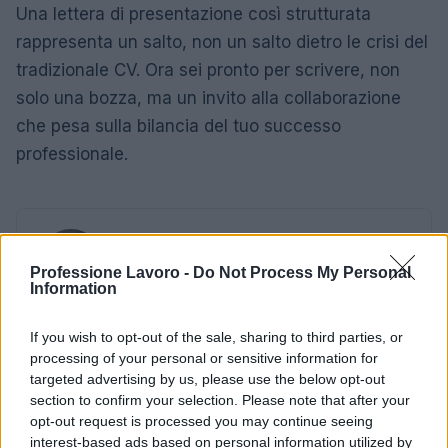
Una lettera di presentazione così strutturata
rappresenta un salto, non un salto dietro le crisi del
tradizionale CV. Ora sei pronto per scrivere, non
solo una bozza, ma un invito alla collaborazione
che pesa sulla bilancia del tuo successo
professionale.
AUTORE
Andrea Innocenti
Professione Lavoro -
Do Not Process My Personal
Andrea Innocenti ha coordinato dall'estero il
Information
rientro di una cronista napoletana durante una
crisi diplomatica, gestendo contatti con
If you wish to opt-out of the sale, sharing to third parties, or
consolati; è corrispondente esteri che
processing of your personal or sensitive information for
definisce linee editoriali sulla geopolitica. Nato
targeted advertising by us, please use the below opt-out
a Napoli, parla dialetto locale e mantiene
section to confirm your selection. Please note that after your
rapporti con ONG partenopee.
opt-out request is processed you may continue seeing
interest-based ads based on personal information utilized by