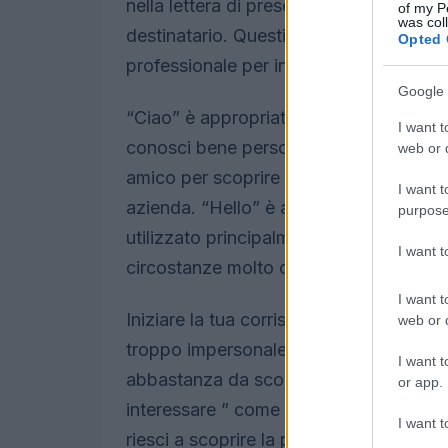
nella lettera di presentazione a meno ch
of my P
was col
destinatario. Questi saluti sono sempli
Opted 
professionale per iniziare la conversaz
Google 
“Ciao” è appropriato solo nella corris
I want t
conosci bene personalmente. Ad esempi
web or d
amico per scoprire se ha sentito parlare
I want t
azienda. “Hello” è appropriato solo ne
purpose
utilizzato principalmente per le person
I want 
circostanze molto casuali.
I want t
Iniziare la tua corrispondenza “A chi pu
web or d
troppo impersonale e far credere al res
I want t
abbastanza da scoprire a chi dovresti 
or app.
interessare ” come saluto di una lette
I want t
riesci a scoprire la persona specifica a 