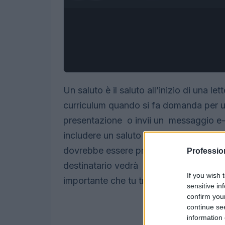
Un saluto è il saluto all’inizio di una 
curriculum quando si fa domanda per un
presentazione o invii un messaggio e-m
includere un saluto appropriato all’inizi
dovrebbe essere professionale e appropr
Professio
destinatario vedrà quando leggerà la tu
If you wish 
importante che tu trasmetta il livello app
sensitive in
confirm you
continue se
information 