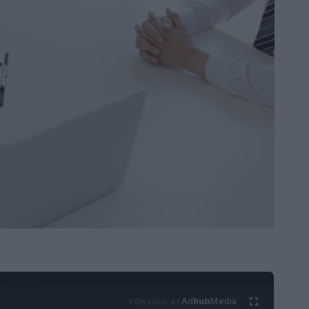
Ad
hub
Media
POWERED BY