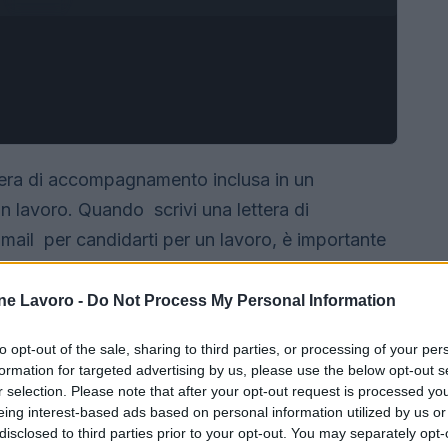
lettera di accompagnamento inclusa in un
 lavoro. Quando scrivi una lettera di
ail per candidarti per un lavoro, è importante
o per impostare il tono della tua lettera, che
iato. Il saluto è la prima cosa che il
ne Lavoro -
Do Not Process My Personal Information
a lettera di presentazione . Pertanto, è
to opt-out of the sale, sharing to third parties, or processing of your per
ropriato di familiarità e rispetto.
formation for targeted advertising by us, please use the below opt-out s
r selection. Please note that after your opt-out request is processed y
eing interest-based ads based on personal information utilized by us or
disclosed to third parties prior to your opt-out. You may separately opt-