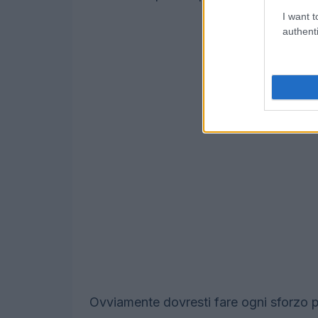
I want t
authenti
Ovviamente dovresti fare ogni sforzo pe