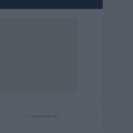
⌕
Cerca