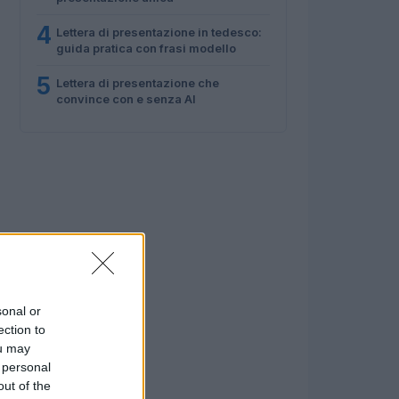
4
Lettera di presentazione in tedesco:
guida pratica con frasi modello
5
Lettera di presentazione che
convince con e senza AI
sonal or
ection to
ou may
 personal
out of the