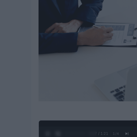
0:28 / 1:21
1
/
4