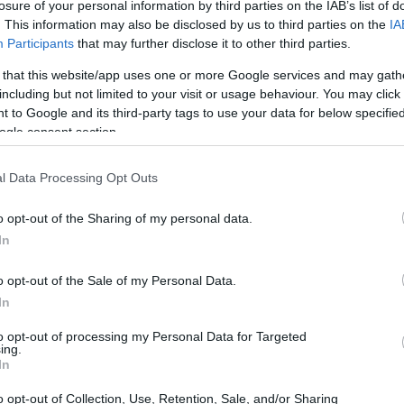
losure of your personal information by third parties on the IAB’s list of
. This information may also be disclosed by us to third parties on the
IA
Participants
that may further disclose it to other third parties.
 that this website/app uses one or more Google services and may gath
including but not limited to your visit or usage behaviour. You may click 
 to Google and its third-party tags to use your data for below specifi
ogle consent section.
l Data Processing Opt Outs
o opt-out of the Sharing of my personal data.
In
o opt-out of the Sale of my Personal Data.
In
aluti da evitare
to opt-out of processing my Personal Data for Targeted
ing.
Ciao”, può far sembrare la tua lettera poco
In
suali per e-mail personali ed evitate di utilizzarli
o opt-out of Collection, Use, Retention, Sale, and/or Sharing