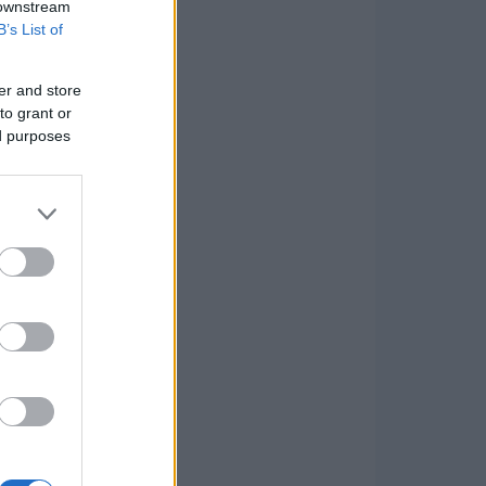
 downstream
B’s List of
er and store
to grant or
ed purposes