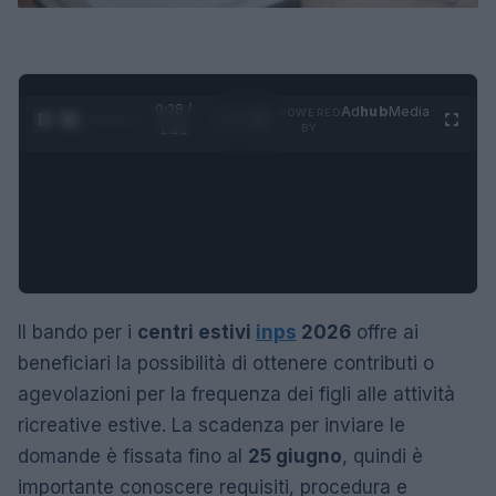
0:29 /
Ad
hub
Media
POWERED
1
/
4
1:21
BY
Il bando per i
centri estivi
inps
2026
offre ai
beneficiari la possibilità di ottenere contributi o
agevolazioni per la frequenza dei figli alle attività
ricreative estive. La scadenza per inviare le
domande è fissata fino al
25 giugno
, quindi è
importante conoscere requisiti, procedura e