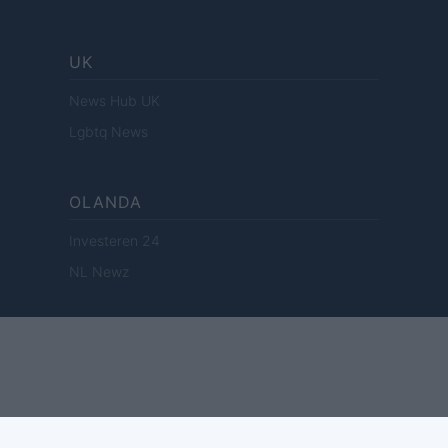
UK
News Hub UK
Lgbtq News
OLANDA
Investeren 24
NL Newz