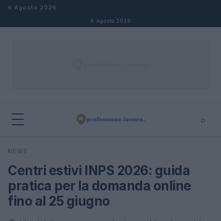
Salta al contenuto
6 Agosto 2026
6 Agosto 2026
⌕
×
⌕
NEWS
Cerca
Centri estivi INPS 2026: guida
pratica per la domanda online
fino al 25 giugno