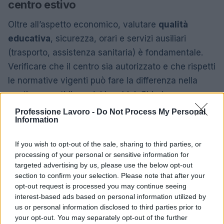
centro estivo
Oltre all’aspetto economico, valutare
qualità
educativa
, sicurezza, orari e servizi ausiliari
(trasporto, assistenza sanitaria) è fondamentale.
Verificare che il centro sia autorizzato e che rispetti
le normative vigenti può fare la differenza nella
gestione quotidiana dei bambini. Chiedere
referenze ad altre famiglie e consultare eventuali
Professione Lavoro -
Do Not Process My Personal
Information
recensioni online aiuta a formarsi un quadro più
completo prima dell’iscrizione.
If you wish to opt-out of the sale, sharing to third parties, or
processing of your personal or sensitive information for
In sintesi, partecipare al bando dei
centri estivi
targeted advertising by us, please use the below opt-out
INPS 2026
richiede attenzione alle scadenze,
section to confirm your selection. Please note that after your
opt-out request is processed you may continue seeing
precisione nell’invio della documentazione e
interest-based ads based on personal information utilized by
conoscenza delle regole indicate nel bando.
us or personal information disclosed to third parties prior to
Preparare i documenti con anticipo e seguire passo
your opt-out. You may separately opt-out of the further