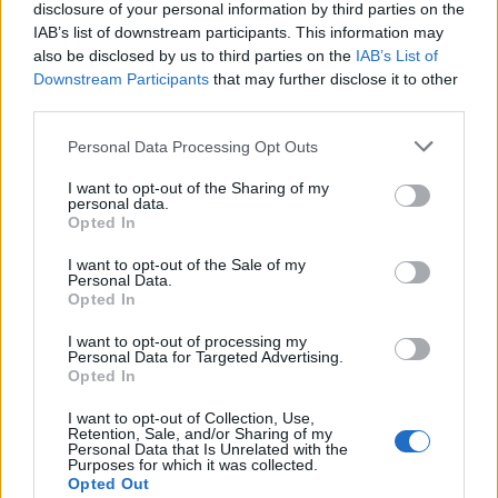
disclosure of your personal information by third parties on the
dopo passo la procedura online aumentano le
IAB’s list of downstream participants. This information may
possibilità di completare con successo la domanda
also be disclosed by us to third parties on the
IAB’s List of
entro la scadenza del
25 giugno
.
Downstream Participants
that may further disclose it to other
third parties.
Please note that this website/app uses one or more Google
Personal Data Processing Opt Outs
services and may gather and store information including but
AUTORE
Edoardo Marchesi
not limited to your visit or usage behaviour. You may click to
I want to opt-out of the Sharing of my
personal data.
grant or deny consent to Google and its third-party tags to
Opted In
Edoardo Marchesi, voce delle notizie di
use your data for below specified purposes in below Google
Palermo, ricorda la notte in cui seguì il corteo
consent section.
I want to opt-out of the Sale of my
in via Maqueda e decise di chiedere carte e
Personal Data.
nomi: da allora predilige verifiche sul campo.
Opted In
In redazione guida l’agenda delle emergenze
e custodisce una collezione di vecchie
I want to opt-out of processing my
Personal Data for Targeted Advertising.
mappe della città.
Opted In
I want to opt-out of Collection, Use,
Retention, Sale, and/or Sharing of my
Personal Data that Is Unrelated with the
Purposes for which it was collected.
Opted Out