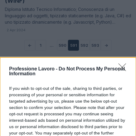
(WINF)
Diploma Istituto Tecnico Informatico; Conoscenza di un
linguaggio ad oggetti, tipizzato staticamente (e.g. Java, C#) ed
uno tipizzato dinamicamente (e.g. Javascript, Python)…
· 2 Apr 2024
←
1
…
590
591
592
593
→
Professione Lavoro -
Do Not Process My Personal
Information
If you wish to opt-out of the sale, sharing to third parties, or
processing of your personal or sensitive information for
targeted advertising by us, please use the below opt-out
section to confirm your selection. Please note that after your
opt-out request is processed you may continue seeing
interest-based ads based on personal information utilized by
us or personal information disclosed to third parties prior to
your opt-out. You may separately opt-out of the further