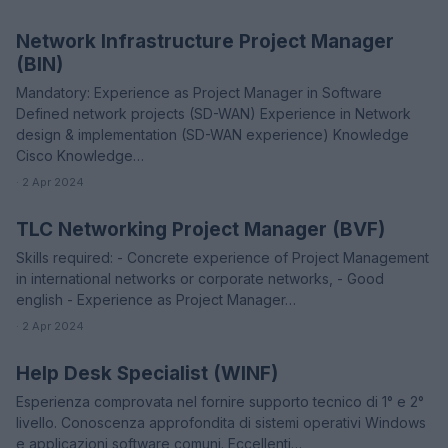
Network Infrastructure Project Manager
OFFERTE DI LAVORO
(BIN)
Mandatory: Experience as Project Manager in Software
Defined network projects (SD-WAN) Experience in Network
design & implementation (SD-WAN experience) Knowledge
Cisco Knowledge…
· 2 Apr 2024
TLC Networking Project Manager (BVF)
OFFERTE DI LAVORO
Skills required: - Concrete experience of Project Management
in international networks or corporate networks, - Good
english - Experience as Project Manager…
· 2 Apr 2024
Help Desk Specialist (WINF)
OFFERTE DI LAVORO
Esperienza comprovata nel fornire supporto tecnico di 1° e 2°
livello. Conoscenza approfondita di sistemi operativi Windows
e applicazioni software comuni. Eccellenti…