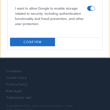
STIPENDI
GUIDE
I want to allow Google to enable storage
related to security, including authentication
Cv
functionality and fraud prevention, and other
News
user protection.
MAGAZINE
Chi siamo
CONFIRM
Redazione
Ultime notizie
LEGALE
Contattaci
Cookie Policy
Privacy Policy
Note legali
Trattamento dati
Copyright © 2026 · Edito da AdHub Media — Italia
Tutti i diritti riservati