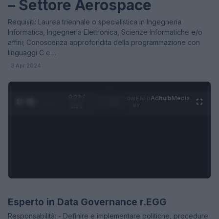
– Settore Aerospace
Requisiti: Laurea triennale o specialistica in Ingegneria
Informatica, Ingegneria Elettronica, Scienze Informatiche e/o
affini; Conoscenza approfondita della programmazione con
linguaggi C e…
· 3 Apr 2024
0:28 /
Ad
hub
Media
POWERED
1
/
4
1:21
BY
Esperto in Data Governance r.EGG
OFFERTE DI LAVORO
Responsabilità: - Definire e implementare politiche, procedure