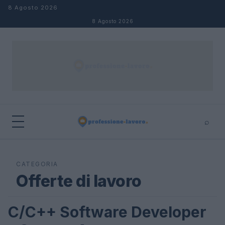
Salta al contenuto
8 Agosto 2026
8 Agosto 2026
⌕
×
⌕
Cerca
CATEGORIA
Offerte di lavoro
C/C++ Software Developer
OFFERTE DI LAVORO