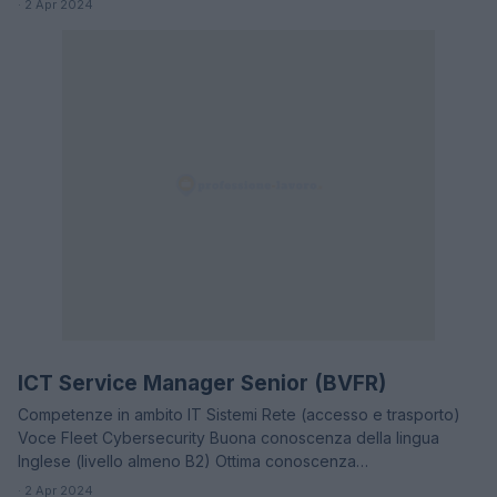
· 2 Apr 2024
ICT Service Manager Senior (BVFR)
OFFERTE DI LAVORO
Competenze in ambito IT Sistemi Rete (accesso e trasporto)
Voce Fleet Cybersecurity Buona conoscenza della lingua
Inglese (livello almeno B2) Ottima conoscenza…
· 2 Apr 2024