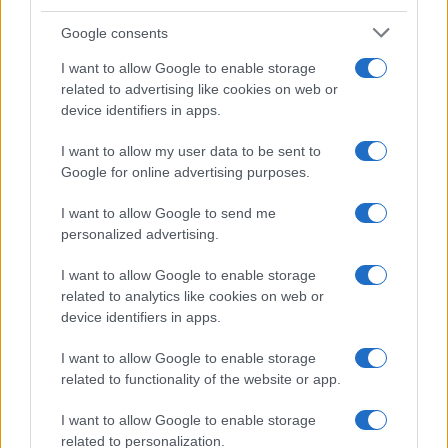
4
Come leggere gli annunci di lavoro e scovare falsi
positivi
Google consents
5
Bandi aperti per professionisti sanitari: ecco le
I want to allow Google to enable storage
posizioni disponibili
related to advertising like cookies on web or
device identifiers in apps.
I want to allow my user data to be sent to
Google for online advertising purposes.
I want to allow Google to send me
personalized advertising.
Il portale del lavoro e della carriera. Offerte di lavoro,
I want to allow Google to enable storage
stipendi, guide pratiche per trovare un'occupazione,
related to analytics like cookies on web or
scrivere un CV e affrontare il colloquio.
device identifiers in apps.
I want to allow Google to enable storage
SEZIONI
related to functionality of the website or app.
Offerte di lavoro
I want to allow Google to enable storage
TROVARE LAVORO
related to personalization.