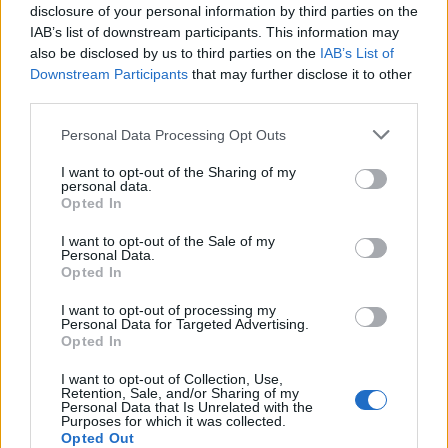
disclosure of your personal information by third parties on the
IAB’s list of downstream participants. This information may
also be disclosed by us to third parties on the
IAB’s List of
Downstream Participants
that may further disclose it to other
third parties.
Please note that this website/app uses one or more Google
Personal Data Processing Opt Outs
services and may gather and store information including but
not limited to your visit or usage behaviour. You may click to
I want to opt-out of the Sharing of my
personal data.
grant or deny consent to Google and its third-party tags to
Opted In
use your data for below specified purposes in below Google
consent section.
TOP IN OFFERTE DI LAVORO
I want to opt-out of the Sale of my
Personal Data.
Opted In
1
Business Analysis CRM rif 20042
I want to opt-out of processing my
Personal Data for Targeted Advertising.
2
Lavoro nel mondo dell’arte e della cultura: le ultime
Opted In
posizioni aperte
I want to opt-out of Collection, Use,
3
Lavoro in Puglia e Lombardia: scopri le ultime offerte e i
Retention, Sale, and/or Sharing of my
Personal Data that Is Unrelated with the
settori in crescita
Purposes for which it was collected.
Opted Out