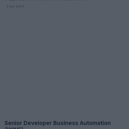
· 2 Apr 2024
Senior Developer Business Automation
OFFERTE DI LAVORO