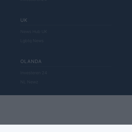
UK
News Hub UK
Lgbtq News
OLANDA
Investeren 24
NL Newz