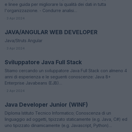
e linee guida per migliorare la qualità dei dati in tutta
l'organizzazione. - Condurre analisi…
· 3 Apr 2024
JAVA/ANGULAR WEB DEVELOPER
OFFERTE DI LAVORO
Java/Struts Angular
· 3 Apr 2024
Sviluppatore Java Full Stack
OFFERTE DI LAVORO
Stiamo cercando un sviluppatore Java Full Stack con almeno 4
anni di esperienza e le seguenti conoscenze: Java 8+
Enterprise Javabeans (EJB)…
· 2 Apr 2024
Java Developer Junior (WINF)
OFFERTE DI LAVORO
Diploma Istituto Tecnico Informatico; Conoscenza di un
linguaggio ad oggetti, tipizzato staticamente (e.g. Java, C#) ed
uno tipizzato dinamicamente (e.g. Javascript, Python)…