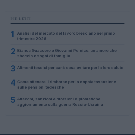
PIÙ LETTI
1
Analisi del mercato del lavoro bresciano nel primo
trimestre 2026
2
Bianca Guaccero e Giovanni Pernice: un amore che
sboccia e sogni di famiglia
3
Alimenti tossici per cani: cosa evitare per la loro salute
4
Come ottenere il rimborso per la doppia tassazione
sulle pensioni tedesche
5
Attacchi, sanzioni e ritorsioni diplomatiche:
aggiornamento sulla guerra Russia-Ucraina