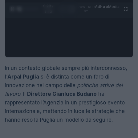
0:29 /
Ad
hub
Media
POWERED
1
/
4
1:23
BY
In un contesto globale sempre più interconnesso,
l’
Arpal Puglia
si è distinta come un faro di
innovazione nel campo delle
politiche attive del
lavoro
. Il
Direttore Gianluca Budano
ha
rappresentato l’Agenzia in un prestigioso evento
internazionale, mettendo in luce le strategie che
hanno reso la Puglia un modello da seguire.