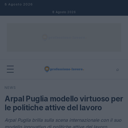
Salta al contenuto
8 Agosto 2026
8 Agosto 2026
⌕
×
⌕
NEWS
Cerca
Arpal Puglia modello virtuoso per
le politiche attive del lavoro
Arpal Puglia brilla sulla scena internazionale con il suo
modello innovativo di politiche attive del lavoro