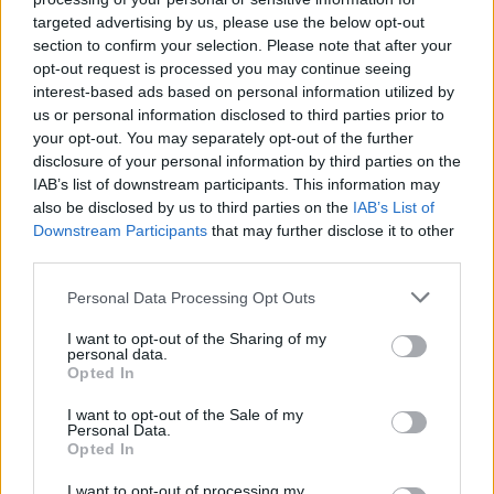
Edoardo Marchesi
targeted advertising by us, please use the below opt-out
Edoardo Marchesi, voce delle notizie di
section to confirm your selection. Please note that after your
Palermo, ricorda la notte in cui seguì il corteo
opt-out request is processed you may continue seeing
in via Maqueda e decise di chiedere carte e
interest-based ads based on personal information utilized by
nomi: da allora predilige verifiche sul campo.
us or personal information disclosed to third parties prior to
In redazione guida l’agenda delle emergenze
your opt-out. You may separately opt-out of the further
e custodisce una collezione di vecchie
disclosure of your personal information by third parties on the
mappe della città.
IAB’s list of downstream participants. This information may
also be disclosed by us to third parties on the
IAB’s List of
Downstream Participants
that may further disclose it to other
third parties.
Please note that this website/app uses one or more Google
Personal Data Processing Opt Outs
services and may gather and store information including but
not limited to your visit or usage behaviour. You may click to
I want to opt-out of the Sharing of my
personal data.
grant or deny consent to Google and its third-party tags to
Opted In
use your data for below specified purposes in below Google
consent section.
I want to opt-out of the Sale of my
Personal Data.
Opted In
I want to opt-out of processing my