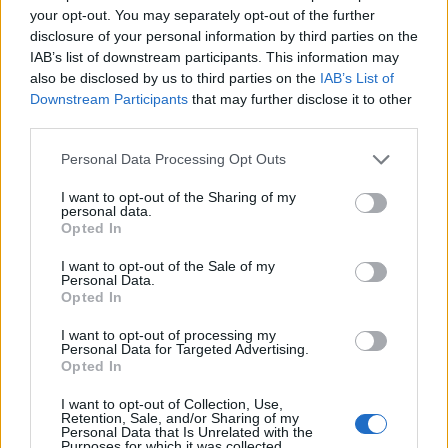
your opt-out. You may separately opt-out of the further
disclosure of your personal information by third parties on the
IAB’s list of downstream participants. This information may
also be disclosed by us to third parties on the
IAB’s List of
Downstream Participants
that may further disclose it to other
third parties.
Please note that this website/app uses one or more Google
Personal Data Processing Opt Outs
Scopri le 301 offerte di lavoro disponibili a Lecce e
services and may gather and store information including but
provincia nel 2026
not limited to your visit or usage behaviour. You may click to
I want to opt-out of the Sharing of my
Sofia Ricci · 6 Ago 2026
personal data.
grant or deny consent to Google and its third-party tags to
Opted In
use your data for below specified purposes in below Google
consent section.
I want to opt-out of the Sale of my
Personal Data.
PIÙ LETTI
Opted In
1
I want to opt-out of processing my
Business Analysis CRM rif 20042
Personal Data for Targeted Advertising.
Opted In
2
Lavoro nel mondo dell’arte e della cultura: le ultime
posizioni aperte
I want to opt-out of Collection, Use,
Retention, Sale, and/or Sharing of my
Personal Data that Is Unrelated with the
3
Lavoro in Puglia e Lombardia: scopri le ultime offerte e i
Purposes for which it was collected.