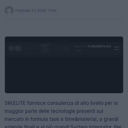
·
Febbraio 27, 2026
· 1 min
0:28 /
Ad
hub
Media
POWERED
1
/
4
1:23
BY
SM.ELITE fornisce consulenza di alto livello per la
maggior parte delle tecnologie presenti sul
mercato in formula task e time&material, a grandi
aziende finali e ai più grandi System Integrator. Per