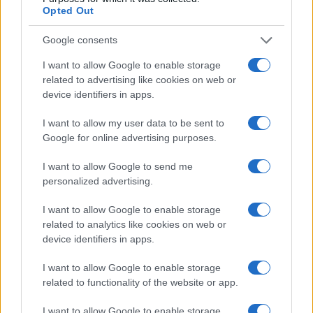
settori in crescita
Opted Out
4
Come leggere gli annunci di lavoro e scovare falsi
Google consents
positivi
I want to allow Google to enable storage
5
Bandi aperti per professionisti sanitari: ecco le
related to advertising like cookies on web or
posizioni disponibili
device identifiers in apps.
I want to allow my user data to be sent to
Google for online advertising purposes.
I want to allow Google to send me
personalized advertising.
I want to allow Google to enable storage
Il portale del lavoro e della carriera. Offerte di lavoro,
related to analytics like cookies on web or
stipendi, guide pratiche per trovare un'occupazione,
device identifiers in apps.
scrivere un CV e affrontare il colloquio.
I want to allow Google to enable storage
related to functionality of the website or app.
SEZIONI
I want to allow Google to enable storage
Offerte di lavoro