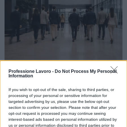
Bando a sostegno dell’occupazione giovanile:
Professione Lavoro -
Do Not Process My Personal
Information
contributi per le imprese
Paolo Mariani · 8 Ago 2026
If you wish to opt-out of the sale, sharing to third parties, or
processing of your personal or sensitive information for
OFFERTE DI LAVORO
targeted advertising by us, please use the below opt-out
section to confirm your selection. Please note that after your
opt-out request is processed you may continue seeing
interest-based ads based on personal information utilized by
us or personal information disclosed to third parties prior to