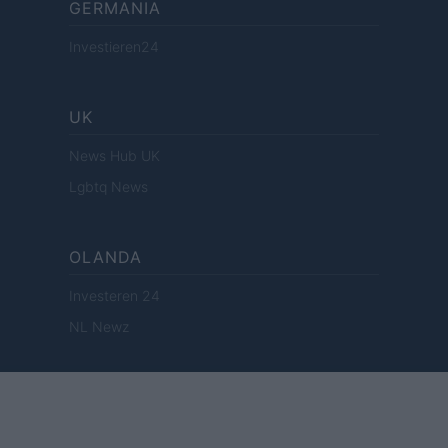
GERMANIA
Investieren24
UK
News Hub UK
Lgbtq News
OLANDA
Investeren 24
NL Newz