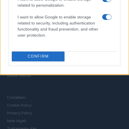
related to personalization.
TROVARE LAVORO
STIPENDI
I want to allow Google to enable storage
GUIDE
related to security, including authentication
functionality and fraud prevention, and other
Cv
user protection.
News
MAGAZINE
CONFIRM
Chi siamo
Redazione
Ultime notizie
LEGALE
Contattaci
Cookie Policy
Privacy Policy
Note legali
Trattamento dati