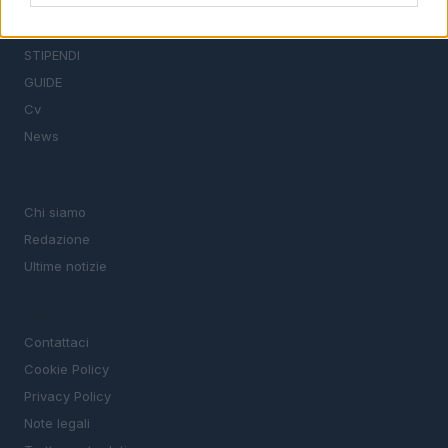
Offerte di lavoro
TROVARE LAVORO
STIPENDI
GUIDE
Cv
News
MAGAZINE
Chi siamo
Redazione
Ultime notizie
LEGALE
Contattaci
Cookie Policy
Privacy Policy
Note legali