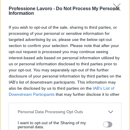
Professione Lavoro -
Do Not Process My Personal
Information
If you wish to opt-out of the sale, sharing to third parties, or
processing of your personal or sensitive information for
targeted advertising by us, please use the below opt-out
section to confirm your selection. Please note that after your
opt-out request is processed you may continue seeing
interest-based ads based on personal information utilized by
us or personal information disclosed to third parties prior to
your opt-out. You may separately opt-out of the further
Multe ai genitori per i colloqui saltati: la decisione di
Bolzano
disclosure of your personal information by third parties on the
IAB’s list of downstream participants. This information may
Paolo Mariani · 4 Ago 2026
also be disclosed by us to third parties on the
IAB’s List of
Downstream Participants
that may further disclose it to other
BREAKING NEWS
third parties.
Please note that this website/app uses one or more Google
Personal Data Processing Opt Outs
services and may gather and store information including but
not limited to your visit or usage behaviour. You may click to
I want to opt-out of the Sharing of my
personal data.
grant or deny consent to Google and its third-party tags to