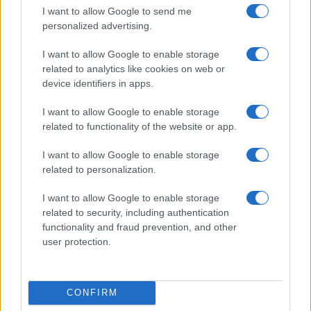
3
I want to allow Google to send me
Cultura 2029
personalized advertising.
4
Anac: boom di appalti sotto soglia, 1,5 miliardi nel
2026
I want to allow Google to enable storage
related to analytics like cookies on web or
5
Barbie 2 a rischio: i motivi del blocco tra Warner Bros e
device identifiers in apps.
il cast
I want to allow Google to enable storage
related to functionality of the website or app.
I want to allow Google to enable storage
related to personalization.
I want to allow Google to enable storage
related to security, including authentication
Il portale del lavoro e della carriera. Offerte di lavoro,
functionality and fraud prevention, and other
stipendi, guide pratiche per trovare un'occupazione,
user protection.
scrivere un CV e affrontare il colloquio.
SEZIONI
CONFIRM