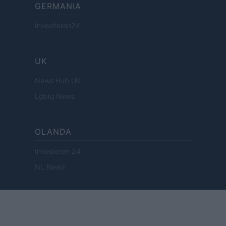
GERMANIA
Investieren24
UK
News Hub UK
Lgbtq News
OLANDA
Investeren 24
NL Newz