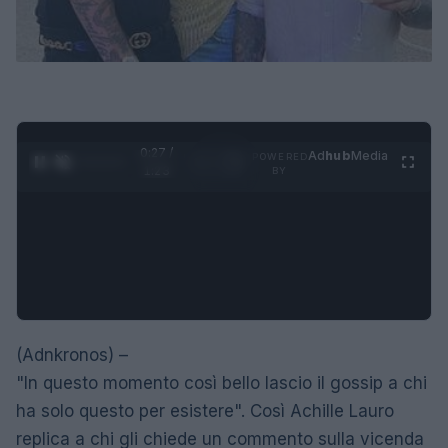
0:28 /
Ad
hub
Media
POWERED
1
/
4
1:23
BY
(Adnkronos) –
"In questo momento così bello lascio il gossip a chi
ha solo questo per esistere". Così Achille Lauro
replica a chi gli chiede un commento sulla vicenda