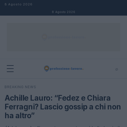
Salta al contenuto
8 Agosto 2026
8 Agosto 2026
⌕
×
⌕
BREAKING NEWS
Cerca
Achille Lauro: “Fedez e Chiara
Ferragni? Lascio gossip a chi non
ha altro”