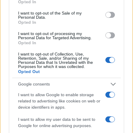
Opted In
use your data for below specified purposes in below Google
consent section.
I want to opt-out of the Sale of my
Personal Data.
Opted In
I want to opt-out of processing my
Personal Data for Targeted Advertising.
Opted In
Lavoro digitale: il governo introduce nuove regole per
proteggere i lavoratori delle piattaforme
I want to opt-out of Collection, Use,
Retention, Sale, and/or Sharing of my
Andrea Innocenti · 3 Ago 2026
Personal Data that Is Unrelated with the
Purposes for which it was collected.
Opted Out
Google consents
PIÙ LETTI
I want to allow Google to enable storage
1
C’è posta per te, stasera 25 gennaio: gli ospiti e le
related to advertising like cookies on web or
anticipazioni
device identifiers in apps.
2
Controlli nel settore turistico-alberghiero: dati
I want to allow my user data to be sent to
allarmanti su lavoro e sicurezza
Google for online advertising purposes.
La candidatura di Irsina per Capitale Italiana della