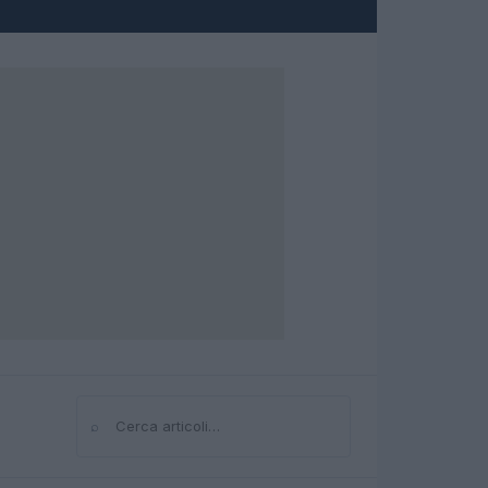
⌕
Cerca