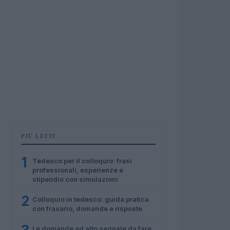
PIÙ LETTI
1
Tedesco per il colloquio: frasi
professionali, esperienze e
stipendio con simulazioni
2
Colloquio in tedesco: guida pratica
con frasario, domande e risposte
Le domande ad alto segnale da fare