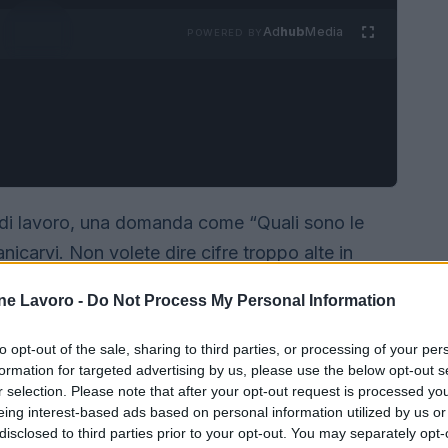
Ad
hub
Media
POWERED BY
 di lavoro, una domanda come “Quali sono le
nicarvi. Non volete dire cifre troppo alte in
 lavoro che vi serve, ma neanche troppo basse
ne Lavoro -
Do Not Process My Personal Information
o dovresti.
to opt-out of the sale, sharing to third parties, or processing of your per
formation for targeted advertising by us, please use the below opt-out s
r selection. Please note that after your opt-out request is processed y
eing interest-based ads based on personal information utilized by us or
disclosed to third parties prior to your opt-out. You may separately opt-