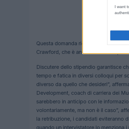
I want t
authenti
Questa domanda riguarda più la ricerca
Crawford, che è anche autore del podc
Discutere dello stipendio garantisce c
tempo e fatica in diversi colloqui per 
diverso da quello che desideri”, afferm
Development, coach di carriera dei Muse.
sarebbero in anticipo con le informazion
volontariamente, ma non è il caso”, af
la retribuzione, i candidati eviteranno
quando un intervistatore lo menziona i