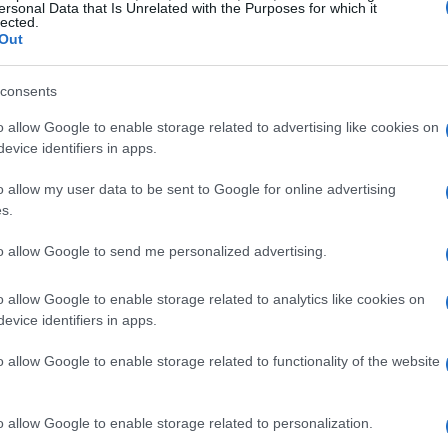
ersonal Data that Is Unrelated with the Purposes for which it
otrebbe squalificarti dalla considerazione per un
lected.
Out
 cosa negativa, dal momento che potresti non
 un lavoro che non paga abbastanza.
consents
o allow Google to enable storage related to advertising like cookies on
sabile delle assunzioni ti giudichi per un salario
evice identifiers in apps.
ale, non è questo lo scopo.
o allow my user data to be sent to Google for online advertising
s.
to allow Google to send me personalized advertising.
o allow Google to enable storage related to analytics like cookies on
evice identifiers in apps.
o allow Google to enable storage related to functionality of the website
o allow Google to enable storage related to personalization.