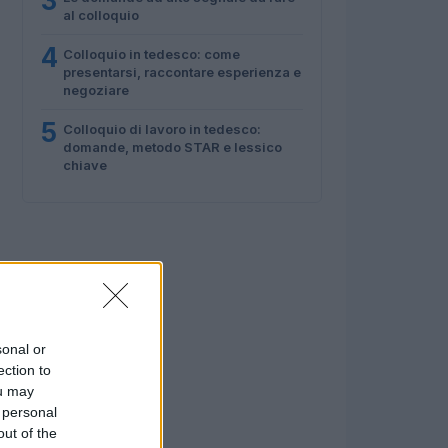
3
al colloquio
4
Colloquio in tedesco: come
presentarsi, raccontare esperienza e
negoziare
5
Colloquio di lavoro in tedesco:
domande, metodo STAR e lessico
chiave
sonal or
ection to
ou may
 personal
out of the