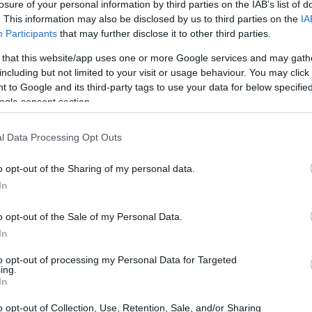
losure of your personal information by third parties on the IAB’s list of
. This information may also be disclosed by us to third parties on the
IA
Participants
that may further disclose it to other third parties.
 that this website/app uses one or more Google services and may gath
including but not limited to your visit or usage behaviour. You may click 
 to Google and its third-party tags to use your data for below specifi
ogle consent section.
l Data Processing Opt Outs
o opt-out of the Sharing of my personal data.
In
garantite. Quando Joyel Crawford lavorava per
o opt-out of the Sale of my Personal Data.
e ragione per cui chiedeva della
retribuzione
In
ato al lavoro rispetto al budget assegnato per il
to opt-out of processing my Personal Data for Targeted
ing.
In
ande comuni durante i colloqui, la tua risposta a
o opt-out of Collection, Use, Retention, Sale, and/or Sharing