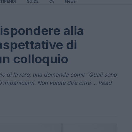
TIPENDI
GUIDE
Cv
News
rispondere alla
spettative di
un colloquio
uio di lavoro, una domanda come “Quali sono
ò impanicarvi. Non volete dire cifre ... Read