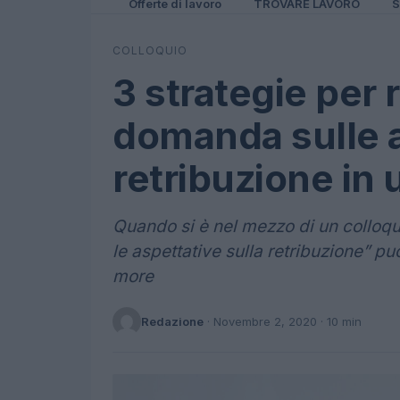
Offerte di lavoro
TROVARE LAVORO
S
COLLOQUIO
3 strategie per 
domanda sulle a
retribuzione in 
Quando si è nel mezzo di un colloq
le aspettative sulla retribuzione” pu
more
Redazione
·
Novembre 2, 2020
· 10 min