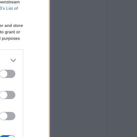
 downstream
B’s List of
er and store
to grant or
ed purposes