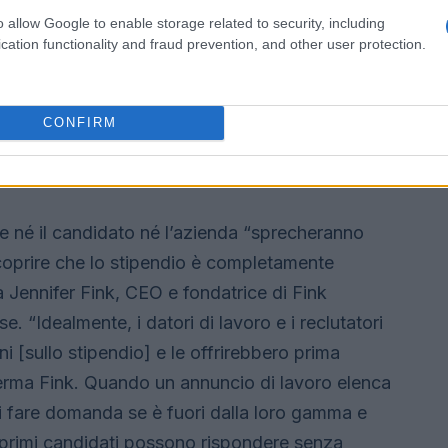
o allow Google to enable storage related to security, including
cation functionality and fraud prevention, and other user protection.
CONFIRM
 di una corrispondenza salariale, afferma
ast Career View Mirror.
he né il candidato né l’azienda “sprecheranno
scoprire che lo stipendio è completamente
a Jennifer Fink, CEO e fondatrice di Fink
 “Idealmente, i datori di lavoro e i reclutatori
i [sullo stipendio] e le offrirebbero prima
ferma Fink. Quando un annuncio di lavoro elenca
 di fare domanda se è fuori dalla loro gamma e
 primi candidati possono rispondere senza