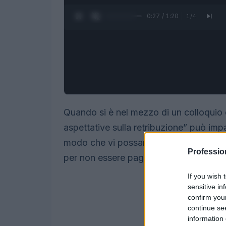
0:28 / 1:20
1
/
4
Quando si è nel mezzo di un colloquio
aspettative sulla retribuzione” può impa
modo che vi possano escludere per un
Professio
per non essere pagato quanto vorresti 
If you wish 
sensitive in
confirm you
continue se
information 