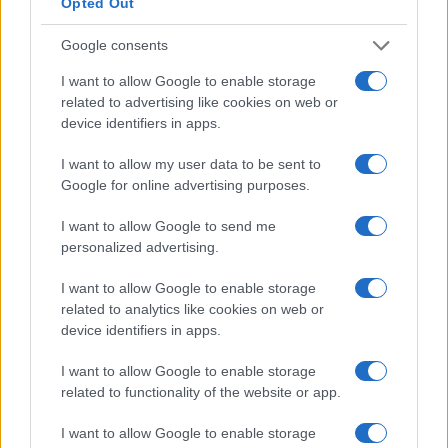
Opted Out
azione. Scarica il modello di
curriculum (compatibile con Google Docs e Word
Google consents
Online) o vedi sotto per ulteriori esempi.
I want to allow Google to enable storage
related to advertising like cookies on web or
Scarica il modello Word
device identifiers in apps.
Riprendi l’esempio con i verbi di azione
I want to allow my user data to be sent to
(versione testo)
Google for online advertising purposes.
Lewis Givens
I want to allow Google to send me
18 Oak Lane
personalized advertising.
Houston, TX 77009
I want to allow Google to enable storage
Cell: 555-555-5555
related to analytics like cookies on web or
lgivens@email.com
device identifiers in apps.
I want to allow Google to enable storage
RAPPRESENTANTE VENDITE FARMACEUTICHE
related to functionality of the website or app.
Educazione dei medici / Sviluppo del territorio /
I want to allow Google to enable storage