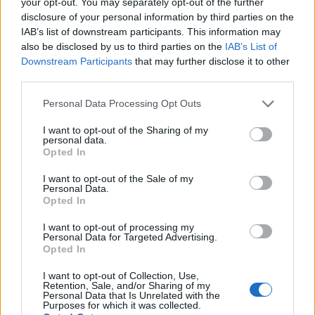
Addestrato, tabulato, preso, viaggiato, trasformato,
your opt-out. You may separately opt-out of the further
disclosure of your personal information by third parties on the
testato, trasferito, su misura, mirato
IAB’s list of downstream participants. This information may
also be disclosed by us to third parties on the
IAB’s List of
U
Downstream Participants
that may further disclose it to other
Utilizzato, scoperto, unito, aggiornato, intrapreso,
third parties.
unificato, aggiornato
Please note that this website/app uses one or more Google
Personal Data Processing Opt Outs
services and may gather and store information including but
V
not limited to your visit or usage behaviour. You may click to
I want to opt-out of the Sharing of my
personal data.
Verificato, valutato, convalidato, visitato,
grant or deny consent to Google and its third-party tags to
Opted In
use your data for below specified purposes in below Google
visualizzato
consent section.
I want to opt-out of the Sale of my
Personal Data.
W
Opted In
Assistito, lavorato, pesato, ha scritto, ha vinto, ha
I want to opt-out of processing my
accolto con favore
Personal Data for Targeted Advertising.
Opted In
Riprendi esempio
I want to opt-out of Collection, Use,
Retention, Sale, and/or Sharing of my
Personal Data that Is Unrelated with the
Questo è un esempio di curriculum con verbi di
Purposes for which it was collected.