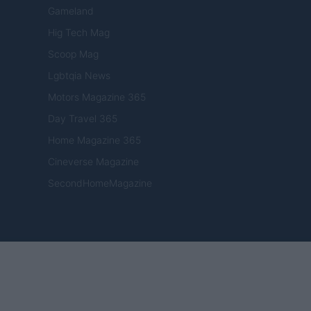
Gameland
Hig Tech Mag
Scoop Mag
Lgbtqia News
Motors Magazine 365
Day Travel 365
Home Magazine 365
Cineverse Magazine
SecondHomeMagazine
FRANCIA
InvestirMag