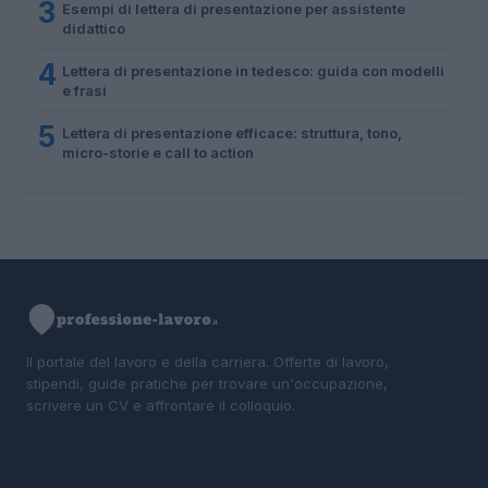
3
Esempi di lettera di presentazione per assistente
didattico
4
Lettera di presentazione in tedesco: guida con modelli
e frasi
5
Lettera di presentazione efficace: struttura, tono,
micro-storie e call to action
Il portale del lavoro e della carriera. Offerte di lavoro,
stipendi, guide pratiche per trovare un'occupazione,
scrivere un CV e affrontare il colloquio.
SEZIONI