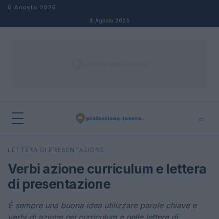
Salta al contenuto
8 Agosto 2026
8 Agosto 2026
⌕
×
⌕
LETTERA DI PRESENTAZIONE
Cerca
Verbi azione curriculum e lettera
di presentazione
È sempre una buona idea utilizzare parole chiave e
verbi di azione nel curriculum e nelle lettere di