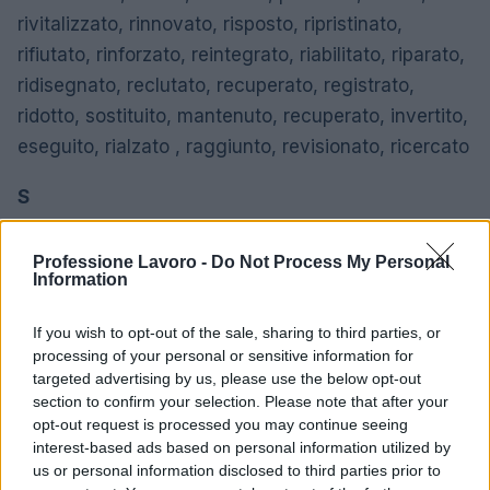
rivitalizzato, rinnovato, risposto, ripristinato,
rifiutato, rinforzato, reintegrato, riabilitato, riparato,
ridisegnato, reclutato, recuperato, registrato,
ridotto, sostituito, mantenuto, recuperato, invertito,
eseguito, rialzato , raggiunto, revisionato, ricercato
S
Salvato, assicurato, stabilizzato, programmato,
schermato, regolato, separato, inviato, selezionato,
Professione Lavoro -
Do Not Process My Personal
Information
modellato, accorciato, mostrato, firmato,
semplificato, venduto, specializzato, messo in
If you wish to opt-out of the sale, sharing to third parties, or
scena, standardizzato, guidato, stimolato,
processing of your personal or sensitive information for
targeted advertising by us, please use the below opt-out
strategizzato, rilevato, supportato, fornito,
section to confirm your selection. Please note that after your
convalidato , fissare obiettivi, sorvegliare, studiare
opt-out request is processed you may continue seeing
interest-based ads based on personal information utilized by
T
us or personal information disclosed to third parties prior to