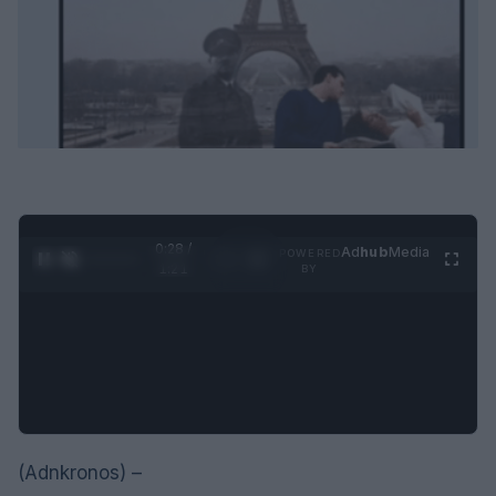
0:28 /
Ad
hub
Media
POWERED
1
/
4
1:21
BY
(Adnkronos) –