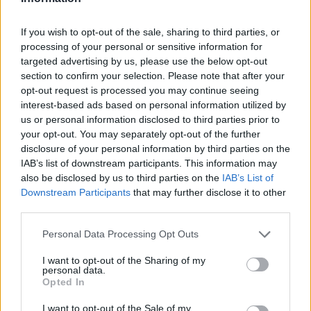
If you wish to opt-out of the sale, sharing to third parties, or
processing of your personal or sensitive information for
targeted advertising by us, please use the below opt-out
section to confirm your selection. Please note that after your
opt-out request is processed you may continue seeing
interest-based ads based on personal information utilized by
us or personal information disclosed to third parties prior to
your opt-out. You may separately opt-out of the further
disclosure of your personal information by third parties on the
Quadrelle, opposizione critica gestione comunale
IAB’s list of downstream participants. This information may
dopo 75 giorni
also be disclosed by us to third parties on the
IAB’s List of
Paolo Mariani · 9 Ago 2026
Downstream Participants
that may further disclose it to other
third parties.
BREAKING NEWS
Please note that this website/app uses one or more Google
Personal Data Processing Opt Outs
services and may gather and store information including but
not limited to your visit or usage behaviour. You may click to
I want to opt-out of the Sharing of my
personal data.
grant or deny consent to Google and its third-party tags to
Opted In
use your data for below specified purposes in below Google
consent section.
I want to opt-out of the Sale of my