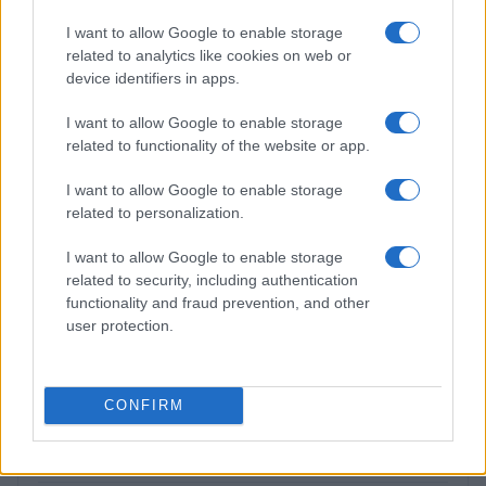
I want to allow Google to enable storage
related to analytics like cookies on web or
Codice della strada 2026: tutte le modifiche in
device identifiers in apps.
discussione
Sofia Ricci · 8 Ago 2026
I want to allow Google to enable storage
related to functionality of the website or app.
I want to allow Google to enable storage
PIÙ LETTI
related to personalization.
1
C’è posta per te, stasera 25 gennaio: gli ospiti e le
I want to allow Google to enable storage
anticipazioni
related to security, including authentication
functionality and fraud prevention, and other
2
La candidatura di Irsina per Capitale Italiana della
user protection.
Cultura 2029
3
Multe ai genitori per i colloqui saltati: la decisione di
Bolzano
CONFIRM
4
Barbie 2 a rischio: i motivi del blocco tra Warner Bros e
il cast