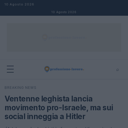
Salta al contenuto
10 Agosto 2026
10 Agosto 2026
⌕
×
⌕
BREAKING NEWS
Cerca
Ventenne leghista lancia
movimento pro-Israele, ma sui
social inneggia a Hitler