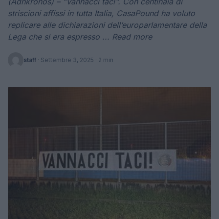
(Adnkronos) – "Vannacci taci". Con centinaia di
striscioni affissi in tutta Italia, CasaPound ha voluto
replicare alle dichiarazioni dell’europarlamentare della
Lega che si era espresso ... Read more
staff
·
Settembre 3, 2025
· 2 min