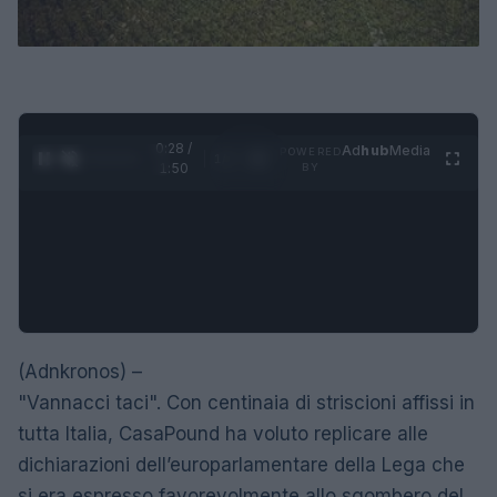
0:28 /
Ad
hub
Media
POWERED
1
/
4
1:50
BY
(Adnkronos) –
"Vannacci taci". Con centinaia di striscioni affissi in
tutta Italia, CasaPound ha voluto replicare alle
dichiarazioni dell’europarlamentare della Lega che
si era espresso favorevolmente allo sgombero del