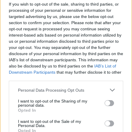
If you wish to opt-out of the sale, sharing to third parties, or
processing of your personal or sensitive information for
targeted advertising by us, please use the below opt-out
section to confirm your selection. Please note that after your
opt-out request is processed you may continue seeing
interest-based ads based on personal information utilized by
us or personal information disclosed to third parties prior to
your opt-out. You may separately opt-out of the further
La candidatura di Irsina per Capitale Italiana della
disclosure of your personal information by third parties on the
Cultura 2029
IAB’s list of downstream participants. This information may
Susanna Riva · 5 Ago 2026
also be disclosed by us to third parties on the
IAB’s List of
Downstream Participants
that may further disclose it to other
BREAKING NEWS
third parties.
Please note that this website/app uses one or more Google
Personal Data Processing Opt Outs
services and may gather and store information including but
not limited to your visit or usage behaviour. You may click to
I want to opt-out of the Sharing of my
personal data.
grant or deny consent to Google and its third-party tags to
Opted In
use your data for below specified purposes in below Google
consent section.
I want to opt-out of the Sale of my
Personal Data.
Opted In