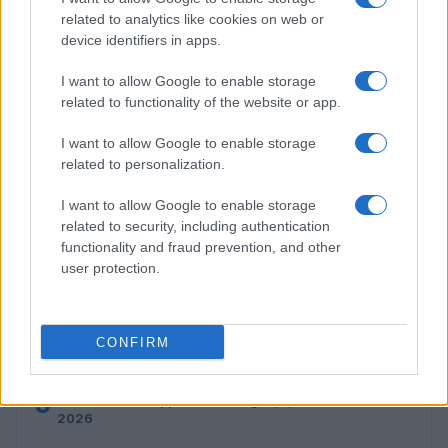
Lavoro digitale: il governo introduce nuove regole per
proteggere i lavoratori delle piattaforme
related to analytics like cookies on web or
device identifiers in apps.
Andrea Innocenti · 3 Ago 2026
I want to allow Google to enable storage
related to functionality of the website or app.
PIÙ LETTI
I want to allow Google to enable storage
related to personalization.
1
C’è posta per te, stasera 25 gennaio: gli ospiti e le
anticipazioni
I want to allow Google to enable storage
2
related to security, including authentication
Controlli nel settore turistico-alberghiero: dati
functionality and fraud prevention, and other
allarmanti su lavoro e sicurezza
user protection.
3
La candidatura di Irsina per Capitale Italiana della
Cultura 2029
4
CONFIRM
Ignazio La Russa lancia l’ipotesi Meloni al Quirinale: le
reazioni
5
Anac: boom di appalti sotto soglia, 1,5 miliardi nel
2026