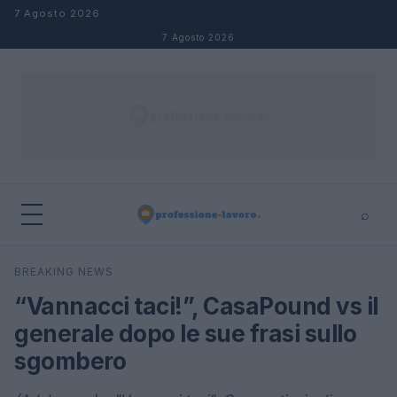
Salta al contenuto
7 Agosto 2026
7 Agosto 2026
⌕
×
⌕
BREAKING NEWS
Cerca
“Vannacci taci!”, CasaPound vs il
generale dopo le sue frasi sullo
sgombero