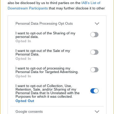
also be disclosed by us to third parties on the
IAB’s List of
Downstream Participants
that may further disclose it to other
third parties.
Please note that this website/app uses one or more Google
Personal Data Processing Opt Outs
Multe ai genitori per i colloqui saltati: la decisione di
services and may gather and store information including but
Bolzano
not limited to your visit or usage behaviour. You may click to
I want to opt-out of the Sharing of my
personal data.
Paolo Mariani · 4 Ago 2026
grant or deny consent to Google and its third-party tags to
Opted In
use your data for below specified purposes in below Google
consent section.
BREAKING NEWS
I want to opt-out of the Sale of my
Personal Data.
Opted In
I want to opt-out of processing my
Personal Data for Targeted Advertising.
Opted In
I want to opt-out of Collection, Use,
Retention, Sale, and/or Sharing of my
Personal Data that Is Unrelated with the
Purposes for which it was collected.
Opted Out
Google consents