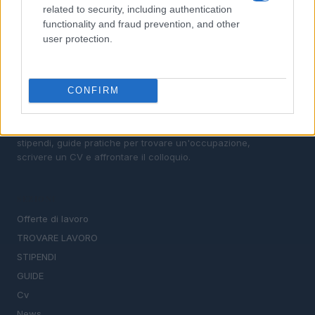
related to security, including authentication
functionality and fraud prevention, and other
user protection.
CONFIRM
Il portale del lavoro e della carriera. Offerte di lavoro,
stipendi, guide pratiche per trovare un'occupazione,
scrivere un CV e affrontare il colloquio.
SEZIONI
Offerte di lavoro
TROVARE LAVORO
STIPENDI
GUIDE
Cv
News