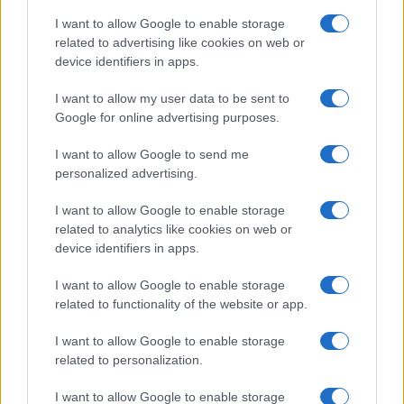
Lavoro digitale: il governo introduce nuove regole per
I want to allow Google to enable storage
proteggere i lavoratori delle piattaforme
related to advertising like cookies on web or
Andrea Innocenti · 3 Ago 2026
device identifiers in apps.
I want to allow my user data to be sent to
Google for online advertising purposes.
PIÙ LETTI
I want to allow Google to send me
1
personalized advertising.
C’è posta per te, stasera 25 gennaio: gli ospiti e le
anticipazioni
I want to allow Google to enable storage
2
Controlli nel settore turistico-alberghiero: dati
related to analytics like cookies on web or
allarmanti su lavoro e sicurezza
device identifiers in apps.
3
La candidatura di Irsina per Capitale Italiana della
I want to allow Google to enable storage
Cultura 2029
related to functionality of the website or app.
4
Anac: boom di appalti sotto soglia, 1,5 miliardi nel
I want to allow Google to enable storage
2026
related to personalization.
5
Proroga detassazione e nuove tutele: cosa cambia con
la Legge di Bilancio 2027
I want to allow Google to enable storage