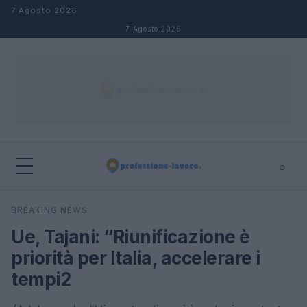
Salta al contenuto
7 Agosto 2026
7 Agosto 2026
⌕
×
⌕
BREAKING NEWS
Cerca
Ue, Tajani: “Riunificazione è
priorità per Italia, accelerare i
tempi2