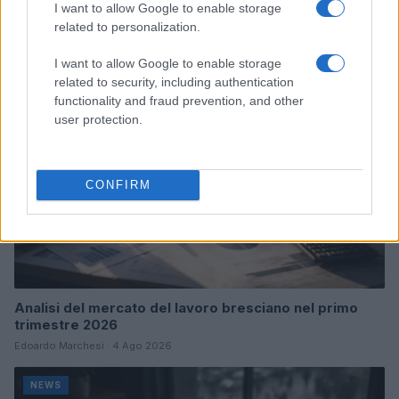
I want to allow Google to enable storage
Continua a leggere
related to personalization.
NEWS
I want to allow Google to enable storage
related to security, including authentication
functionality and fraud prevention, and other
user protection.
CONFIRM
Analisi del mercato del lavoro bresciano nel primo
trimestre 2026
Edoardo Marchesi · 4 Ago 2026
NEWS