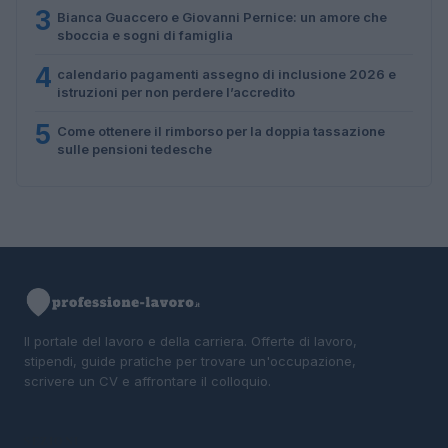
3
Bianca Guaccero e Giovanni Pernice: un amore che
sboccia e sogni di famiglia
4
calendario pagamenti assegno di inclusione 2026 e
istruzioni per non perdere l’accredito
5
Come ottenere il rimborso per la doppia tassazione
sulle pensioni tedesche
Il portale del lavoro e della carriera. Offerte di lavoro,
stipendi, guide pratiche per trovare un'occupazione,
scrivere un CV e affrontare il colloquio.
SEZIONI