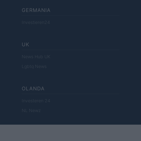
GERMANIA
Investieren24
UK
News Hub UK
Lgbtq News
OLANDA
Investeren 24
NL Newz