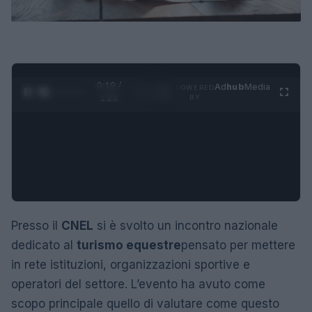
0:20 /
Ad
hub
Media
POWERED
1
/
4
1:23
BY
Presso il
CNEL
si è svolto un incontro nazionale
dedicato al
turismo equestre
pensato per mettere
in rete istituzioni, organizzazioni sportive e
operatori del settore. L’evento ha avuto come
scopo principale quello di valutare come questo