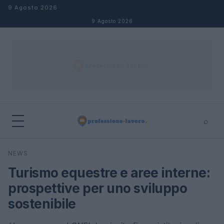
Salta al contenuto
9 Agosto 2026
9 Agosto 2026
⌕
×
⌕
NEWS
Cerca
Turismo equestre e aree interne:
prospettive per uno sviluppo
sostenibile