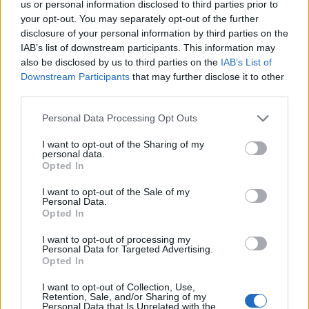
us or personal information disclosed to third parties prior to
specificità locali.
your opt-out. You may separately opt-out of the further
disclosure of your personal information by third parties on the
Il convegno, quindi, ha messo in luce come il
IAB’s list of downstream participants. This information may
also be disclosed by us to third parties on the
IAB’s List of
turismo equestre
possa agire come volano di
Downstream Participants
that may further disclose it to other
sviluppo economico e sociale, con ricadute su
third parties.
occupazione, tutela ambientale e rafforzamento
Please note that this website/app uses one or more Google
Personal Data Processing Opt Outs
dell’identità culturale dei territori interessati.
services and may gather and store information including but
not limited to your visit or usage behaviour. You may click to
I want to opt-out of the Sharing of my
personal data.
grant or deny consent to Google and its third-party tags to
Opted In
use your data for below specified purposes in below Google
AUTORE
consent section.
I want to opt-out of the Sale of my
Sofia Ricci
Personal Data.
Opted In
Sofia Ricci, giornalista specializzata in
formazione e sviluppo di carriera, guida
I want to opt-out of processing my
studenti e professionisti tra percorsi di studio,
Personal Data for Targeted Advertising.
competenze richieste dal mercato e strategie
Opted In
di crescita professionale.
I want to opt-out of Collection, Use,
Retention, Sale, and/or Sharing of my
Personal Data that Is Unrelated with the