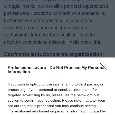
alloggio, servizi per cavalli e percorsi esperienziali
può rendere il prodotto competitivo e sostenibile.
L’attenzione è stata posta sulla capacità di
connettere i percorsi equestri con borghi,
agriturismi e infrastrutture locali per favorire
ricadute economiche misurabili nelle comunità.
Confronto istituzionale tra organizzazioni
sportive e turismo
Professione Lavoro -
Do Not Process My Personal
La seconda sessione ha dato spazio al dialogo tra
Information
enti e organizzazioni sportive: l’obiettivo è costruire
una visione condivisa che permetta di armonizzare
If you wish to opt-out of the sale, sharing to third parties, or
processing of your personal or sensitive information for
norme, programmi di formazione e promozione.
targeted advertising by us, please use the below opt-out
Sono emerse proposte concrete per creare reti
section to confirm your selection. Please note that after your
territoriali capaci di attrarre domanda nazionale e
opt-out request is processed you may continue seeing
interest-based ads based on personal information utilized by
internazionale, valorizzando al contempo le