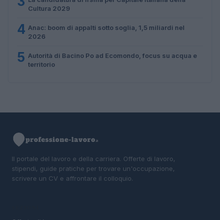
3
Cultura 2029
4
Anac: boom di appalti sotto soglia, 1,5 miliardi nel
2026
5
Autorità di Bacino Po ad Ecomondo, focus su acqua e
territorio
Il portale del lavoro e della carriera. Offerte di lavoro,
stipendi, guide pratiche per trovare un'occupazione,
scrivere un CV e affrontare il colloquio.
SEZIONI