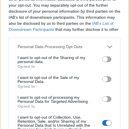
your opt-out. You may separately opt-out of the further
disclosure of your personal information by third parties on the
BREAKING NEWS
IAB’s list of downstream participants. This information may
also be disclosed by us to third parties on the
IAB’s List of
Downstream Participants
that may further disclose it to other
third parties.
Please note that this website/app uses one or more Google
Personal Data Processing Opt Outs
services and may gather and store information including but
not limited to your visit or usage behaviour. You may click to
I want to opt-out of the Sharing of my
personal data.
grant or deny consent to Google and its third-party tags to
Opted In
use your data for below specified purposes in below Google
consent section.
I want to opt-out of the Sale of my
Personal Data.
Opted In
La candidatura di Irsina per Capitale Italiana della
I want to opt-out of processing my
Cultura 2029
Personal Data for Targeted Advertising.
Opted In
Susanna Riva · 5 Ago 2026
I want to opt-out of Collection, Use,
BREAKING NEWS
Retention, Sale, and/or Sharing of my
Personal Data that Is Unrelated with the