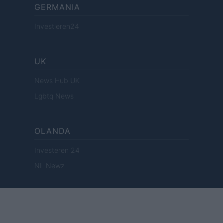
GERMANIA
Investieren24
UK
News Hub UK
Lgbtq News
OLANDA
Investeren 24
NL Newz