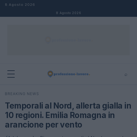
Salta al contenuto
8 Agosto 2026
8 Agosto 2026
⌕
×
⌕
BREAKING NEWS
Cerca
Temporali al Nord, allerta gialla in
10 regioni. Emilia Romagna in
arancione per vento