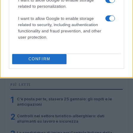
related to personalization.
I want to allow Google to enable storage
related to security, including authentication
functionality and fraud prevention, and other
user protection.
Lavoro digitale: il governo introduce nuove regole per
proteggere i lavoratori delle piattaforme
CONFIRM
Andrea Innocenti · 3 Ago 2026
PIÙ LETTI
1
C’è posta per te, stasera 25 gennaio: gli ospiti e le
anticipazioni
2
Controlli nel settore turistico-alberghiero: dati
allarmanti su lavoro e sicurezza
La candidatura di Irsina per Capitale Italiana della