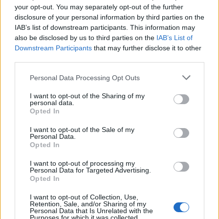
BREAKING NEWS
your opt-out. You may separately opt-out of the further
disclosure of your personal information by third parties on the
El Salvador in difficoltà, cambia la posizione
IAB’s list of downstream participants. This information may
also be disclosed by us to third parties on the
IAB’s List of
delle cripto?
Downstream Participants
that may further disclose it to other
(Adnkronos) – Alle prese con una congiuntura critica, El
third parties.
Salvador sta trattando un prestito da 1,3 miliardi di dollari con il
Fondo…
Please note that this website/app uses one or more Google
Personal Data Processing Opt Outs
services and may gather and store information including but
staff · 11 Dic 2024
not limited to your visit or usage behaviour. You may click to
I want to opt-out of the Sharing of my
personal data.
grant or deny consent to Google and its third-party tags to
Opted In
1
2
…
5
→
use your data for below specified purposes in below Google
consent section.
I want to opt-out of the Sale of my
Personal Data.
Opted In
I want to opt-out of processing my
Personal Data for Targeted Advertising.
Opted In
I want to opt-out of Collection, Use,
Retention, Sale, and/or Sharing of my
Personal Data that Is Unrelated with the
Purposes for which it was collected.