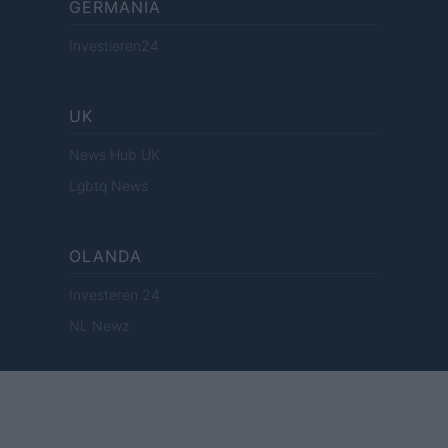
GERMANIA
Investieren24
UK
News Hub UK
Lgbtq News
OLANDA
Investeren 24
NL Newz