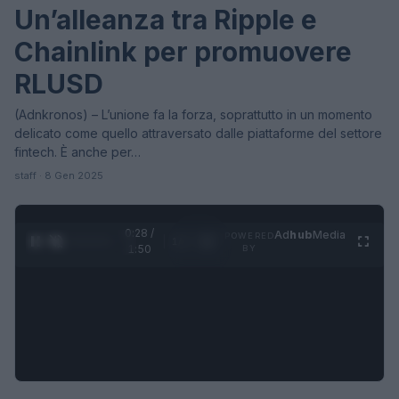
Un’alleanza tra Ripple e
Chainlink per promuovere
RLUSD
(Adnkronos) – L’unione fa la forza, soprattutto in un momento
delicato come quello attraversato dalle piattaforme del settore
fintech. È anche per…
staff · 8 Gen 2025
0:28 /
Ad
hub
Media
POWERED
1
/
4
1:50
BY