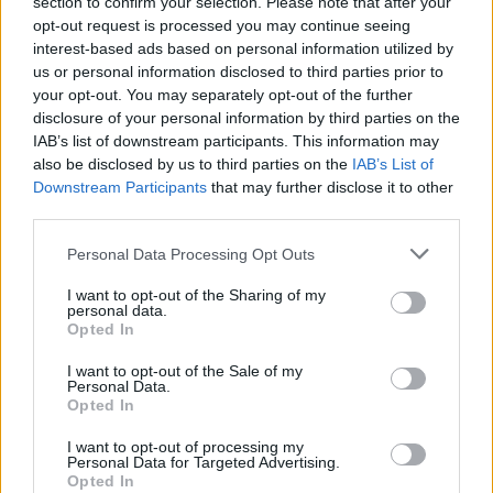
section to confirm your selection. Please note that after your
La candidatura di Irsina per Capitale Italiana della
opt-out request is processed you may continue seeing
Cultura 2029
interest-based ads based on personal information utilized by
Susanna Riva · 5 Ago 2026
us or personal information disclosed to third parties prior to
your opt-out. You may separately opt-out of the further
BREAKING NEWS
disclosure of your personal information by third parties on the
IAB’s list of downstream participants. This information may
also be disclosed by us to third parties on the
IAB’s List of
Downstream Participants
that may further disclose it to other
third parties.
Please note that this website/app uses one or more Google
Personal Data Processing Opt Outs
services and may gather and store information including but
not limited to your visit or usage behaviour. You may click to
I want to opt-out of the Sharing of my
personal data.
grant or deny consent to Google and its third-party tags to
Opted In
use your data for below specified purposes in below Google
consent section.
I want to opt-out of the Sale of my
Personal Data.
Opted In
Multe ai genitori per i colloqui saltati: la decisione di
Bolzano
I want to opt-out of processing my
Personal Data for Targeted Advertising.
Paolo Mariani · 4 Ago 2026
Opted In