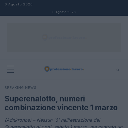
Salta al contenuto
6 Agosto 2026
6 Agosto 2026
⌕
×
⌕
BREAKING NEWS
Cerca
Superenalotto, numeri
combinazione vincente 1 marzo
(Adnkronos) – Nessun '6' nell'estrazione del
Superenalotto di oggi, sabato 1 marzo, ma centrato un