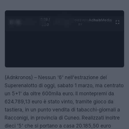
0:29 /
Ad
hub
Media
POWERED
1
/
4
1:20
BY
(Adnkronos) – Nessun '6' nell'estrazione del
Superenalotto di oggi, sabato 1 marzo, ma centrato
un 5+1' da oltre 600mila euro. Il montepremi da
624.789,13 euro è stato vinto, tramite gioco da
tastiera, in un punto vendita di tabacchi-giornali a
Racconigi, in provincia di Cuneo. Realizzati inoltre
dieci '5' che si portano a casa 20.185,50 euro