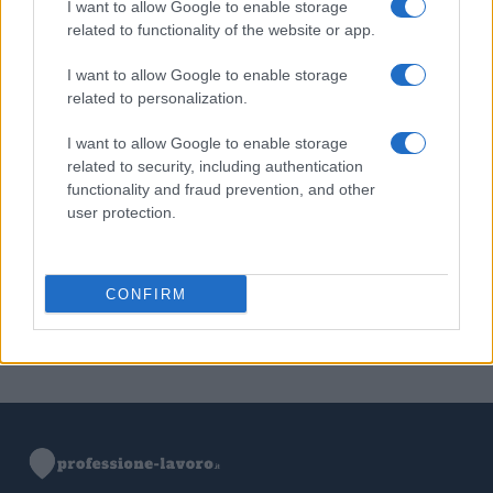
I want to allow Google to enable storage
1
C’è posta per te, stasera 25 gennaio: gli ospiti e le
related to functionality of the website or app.
anticipazioni
I want to allow Google to enable storage
2
Controlli nel settore turistico-alberghiero: dati
related to personalization.
allarmanti su lavoro e sicurezza
I want to allow Google to enable storage
3
La candidatura di Irsina per Capitale Italiana della
related to security, including authentication
Cultura 2029
functionality and fraud prevention, and other
4
user protection.
Ignazio La Russa lancia l’ipotesi Meloni al Quirinale: le
reazioni
5
Anac: boom di appalti sotto soglia, 1,5 miliardi nel
CONFIRM
2026