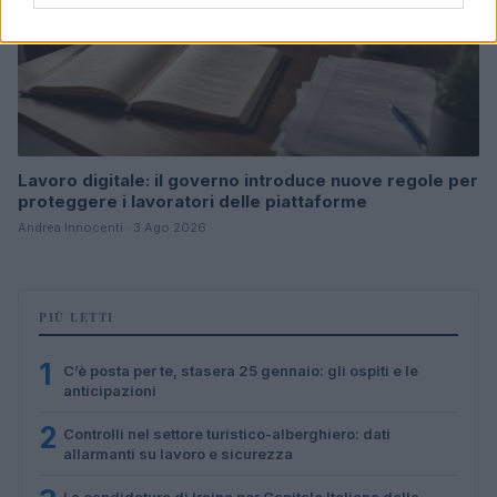
Lavoro digitale: il governo introduce nuove regole per
proteggere i lavoratori delle piattaforme
Andrea Innocenti · 3 Ago 2026
PIÙ LETTI
1
C’è posta per te, stasera 25 gennaio: gli ospiti e le
anticipazioni
2
Controlli nel settore turistico-alberghiero: dati
allarmanti su lavoro e sicurezza