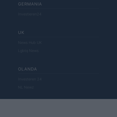
GERMANIA
Investieren24
UK
News Hub UK
Lgbtq News
OLANDA
Investeren 24
NL Newz