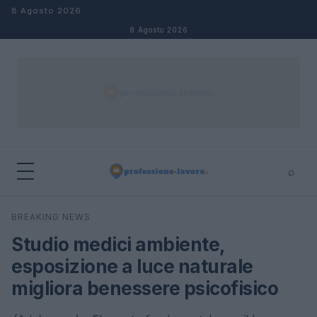
Salta al contenuto
8 Agosto 2026
8 Agosto 2026
⌕
×
⌕
BREAKING NEWS
Cerca
Studio medici ambiente,
esposizione a luce naturale
migliora benessere psicofisico