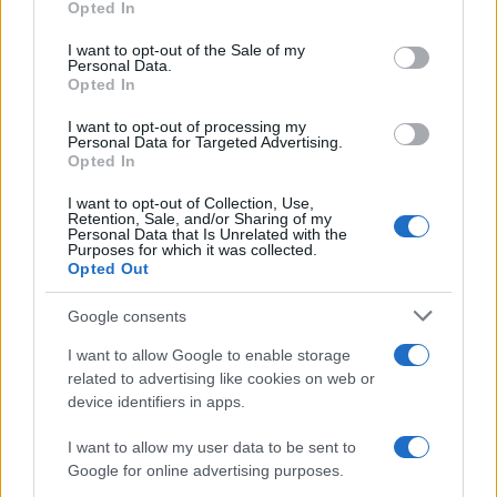
Opted In
use your data for below specified purposes in below Google
consent section.
I want to opt-out of the Sale of my
BREAKING NEWS
Personal Data.
Opted In
I want to opt-out of processing my
Personal Data for Targeted Advertising.
Opted In
I want to opt-out of Collection, Use,
Retention, Sale, and/or Sharing of my
Personal Data that Is Unrelated with the
Purposes for which it was collected.
Opted Out
Google consents
I want to allow Google to enable storage
La candidatura di Irsina per Capitale Italiana della
related to advertising like cookies on web or
Cultura 2029
device identifiers in apps.
Susanna Riva · 5 Ago 2026
I want to allow my user data to be sent to
BREAKING NEWS
Google for online advertising purposes.