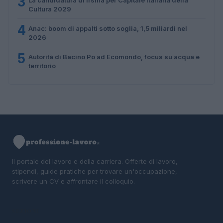
3
La candidatura di Irsina per Capitale Italiana della
Cultura 2029
4
Anac: boom di appalti sotto soglia, 1,5 miliardi nel
2026
5
Autorità di Bacino Po ad Ecomondo, focus su acqua e
territorio
Il portale del lavoro e della carriera. Offerte di lavoro,
stipendi, guide pratiche per trovare un'occupazione,
scrivere un CV e affrontare il colloquio.
SEZIONI