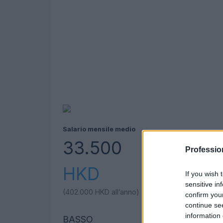
Salario mensile medio
33.500
Professio
HKD
If you wish 
sensitive in
(402.000
HKD
all’anno)
confirm you
continue se
information 
BASSO