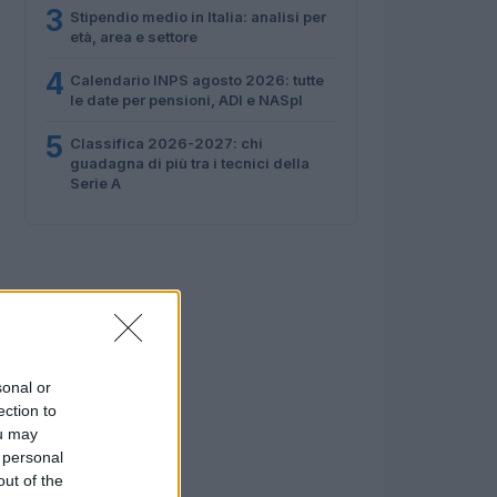
3
Stipendio medio in Italia: analisi per
età, area e settore
4
Calendario INPS agosto 2026: tutte
le date per pensioni, ADI e NASpI
5
Classifica 2026-2027: chi
guadagna di più tra i tecnici della
Serie A
sonal or
ection to
ou may
 personal
out of the