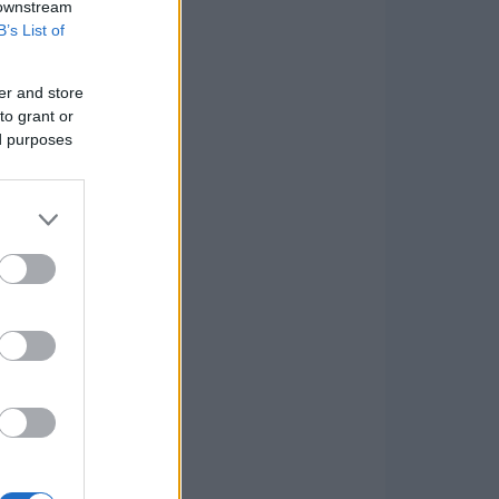
 downstream
B’s List of
er and store
to grant or
ed purposes