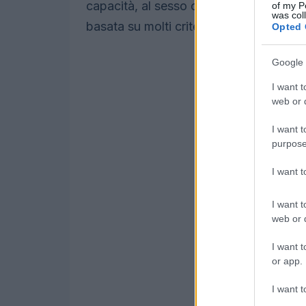
capacità, al sesso o alla posizione. Di 
of my P
was col
basata su molti criteri diversi.
Opted 
Google 
I want t
web or d
I want t
purpose
I want 
I want t
web or d
I want t
or app.
I want t