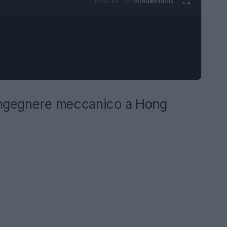
Ad
hub
Media
POWERED BY
ingegnere meccanico a Hong