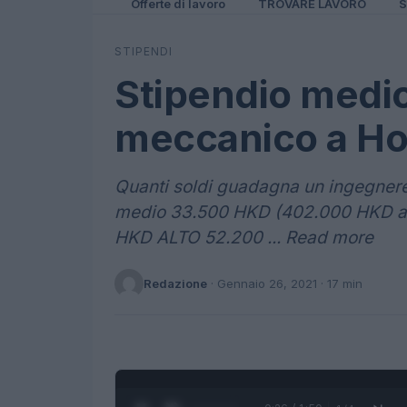
Offerte di lavoro
TROVARE LAVORO
S
STIPENDI
Stipendio medi
meccanico a H
Quanti soldi guadagna un ingegner
medio 33.500 HKD (402.000 HKD a
HKD ALTO 52.200 ... Read more
Redazione
·
Gennaio 26, 2021
· 17 min