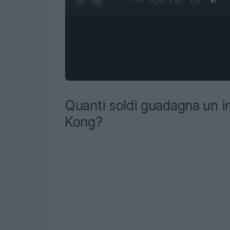
0:27 / 1:50
1
/
4
Quanti soldi guadagna un 
Kong?