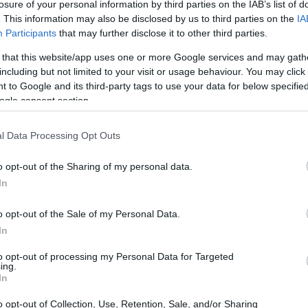
losure of your personal information by third parties on the IAB’s list of
. This information may also be disclosed by us to third parties on the
IA
Participants
that may further disclose it to other third parties.
 that this website/app uses one or more Google services and may gath
including but not limited to your visit or usage behaviour. You may click 
 to Google and its third-party tags to use your data for below specifi
ogle consent section.
l Data Processing Opt Outs
o opt-out of the Sharing of my personal data.
In
ere meccanico
a
Hong Kong
guadagna in
o opt-out of the Sale of my Personal Data.
 stipendi vanno da
16.400 HKD
(il più basso) a
In
to opt-out of processing my Personal Data for Targeted
ing.
include alloggio, trasporti e altri benefici. Gli
In
ano drasticamente in base all’esperienza, alle
o opt-out of Collection, Use, Retention, Sale, and/or Sharing