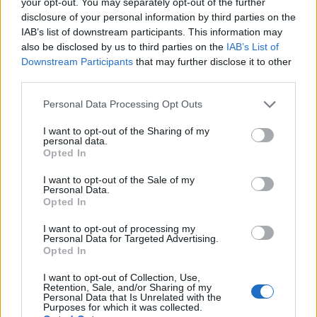
your opt-out. You may separately opt-out of the further
disclosure of your personal information by third parties on the
L’aumento e la diminuzione percentuali sono relativi al
IAB’s list of downstream participants. This information may
valore precedente
also be disclosed by us to third parties on the
IAB’s List of
Downstream Participants
that may further disclose it to other
Vale la pena un Master o un MBA? Dovresti
third parties.
perseguire l’istruzione superiore?
Please note that this website/app uses one or more Google
Personal Data Processing Opt Outs
services and may gather and store information including but
Un corso di laurea magistrale o qualsiasi
not limited to your visit or usage behaviour. You may click to
I want to opt-out of the Sharing of my
personal data.
programma post-laurea
negli Emirati Arabi Uniti
grant or deny consent to Google and its third-party tags to
Opted In
use your data for below specified purposes in below Google
costa da
97.900
Dirham
degli Emirati Arabi Uniti
consent section.
I want to opt-out of the Sale of my
a
294.000
Dirham
degli Emirati Arabi Uniti
e dura
Personal Data.
circa due anni. Questo è un bel investimento.
Opted In
I want to opt-out of processing my
Non puoi davvero aspettarti alcun aumento di
Personal Data for Targeted Advertising.
Opted In
stipendio durante il periodo di studio, ammesso che
tu abbia già un lavoro. Nella maggior parte dei casi,
I want to opt-out of Collection, Use,
Retention, Sale, and/or Sharing of my
una volta completata l’istruzione e conseguito il
Personal Data that Is Unrelated with the
Purposes for which it was collected.
titolo, viene effettuata una revisione dello stipendio.