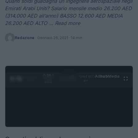
Quanti soldi guadagna un ingegnere aerospaziale negli
Emirati Arabi Uniti? Salario mensile medio 26.200 AED
(314.000 AED all’anno) BASSO 12.600 AED MEDIA
26.200 AED ALTO ... Read more
Redazione
·
Gennaio 26, 2021
· 14 min
0:29 /
Ad
hub
Media
POWERED
1
/
4
1:21
BY