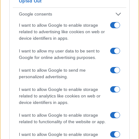
Opted Out
Molte persone perseguono l’istruzione superiore
Google consents
come tattica per passare a un lavoro più retribuito. I
I want to allow Google to enable storage
numeri sembrano supportare la teoria. L’aumento
related to advertising like cookies on web or
device identifiers in apps.
medio della retribuzione durante il cambio di lavoro
è di circa il 10% in più rispetto al consueto aumento
I want to allow my user data to be sent to
di stipendio.
Google for online advertising purposes.
Se puoi permetterti i costi dell’istruzione superiore,
I want to allow Google to send me
personalized advertising.
ne vale sicuramente la pena. Dovresti essere in
grado di recuperare i costi in circa un anno circa.
I want to allow Google to enable storage
related to analytics like cookies on web or
device identifiers in apps.
Differenza salariale tipica per istruzione
per la maggior parte delle carriere
I want to allow Google to enable storage
related to functionality of the website or app.
I want to allow Google to enable storage