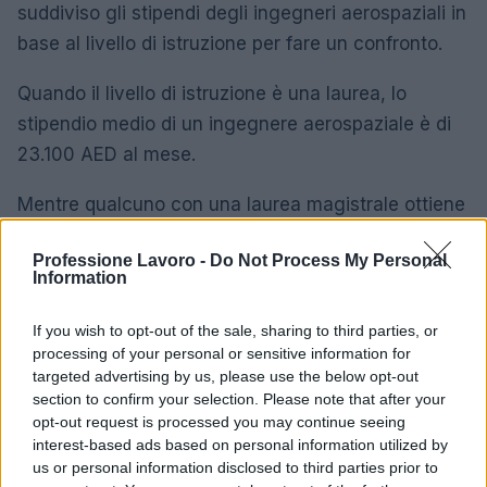
suddiviso gli stipendi degli ingegneri aerospaziali in
base al livello di istruzione per fare un confronto.
Quando il livello di istruzione è una laurea, lo
stipendio medio di un ingegnere aerospaziale è di
23.100 AED al mese.
Mentre qualcuno con una laurea magistrale ottiene
uno stipendio di 33.100 AED al mese, il 43% in più
Professione Lavoro -
Do Not Process My Personal
rispetto a chi ha una laurea.
Information
Differenza di stipendio medio per
If you wish to opt-out of the sale, sharing to third parties, or
ingegnere aerospaziale per livello di
processing of your personal or sensitive information for
istruzione negli Emirati Arabi Uniti
targeted advertising by us, please use the below opt-out
section to confirm your selection. Please note that after your
Laurea triennale
23.100 AED
opt-out request is processed you may continue seeing
interest-based ads based on personal information utilized by
Master
+ 43%
33.100 AED
us or personal information disclosed to third parties prior to