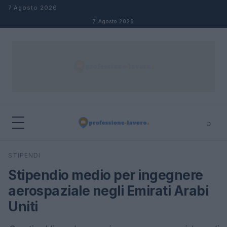
Salta al contenuto
7 Agosto 2026
7 Agosto 2026
⌕
×
⌕
STIPENDI
Cerca
Stipendio medio per ingegnere
aerospaziale negli Emirati Arabi
Uniti