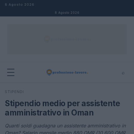
Salta al contenuto
8 Agosto 2026
8 Agosto 2026
⌕
×
⌕
STIPENDI
Cerca
Stipendio medio per assistente
amministrativo in Oman
Quanti soldi guadagna un assistente amministrativo in
Oman? Salario mensile medio 880 OMR (10.600 OMR