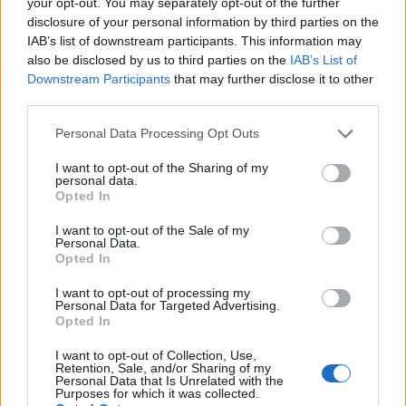
your opt-out. You may separately opt-out of the further
disclosure of your personal information by third parties on the
580
Scuola superiore
IAB’s list of downstream participants. This information may
OMR
also be disclosed by us to third parties on the
IAB’s List of
Downstream Participants
that may further disclose it to other
Certificato o Diploma
+ 47%
850 OMR
third parties.
Laurea triennale
+ 53%
1.300 OMR
Please note that this website/app uses one or more Google
Personal Data Processing Opt Outs
services and may gather and store information including but
not limited to your visit or usage behaviour. You may click to
I want to opt-out of the Sharing of my
L’aumento e la diminuzione percentuali sono relativi al
personal data.
grant or deny consent to Google and its third-party tags to
Opted In
valore precedente
use your data for below specified purposes in below Google
consent section.
I want to opt-out of the Sale of my
Differenza salariale tipica per istruzione
Personal Data.
Opted In
per la maggior parte delle carriere
I want to opt-out of processing my
Personal Data for Targeted Advertising.
Opted In
I want to opt-out of Collection, Use,
Confronto salariale dell’assistente
Retention, Sale, and/or Sharing of my
Personal Data that Is Unrelated with the
amministrativo per sesso
Purposes for which it was collected.