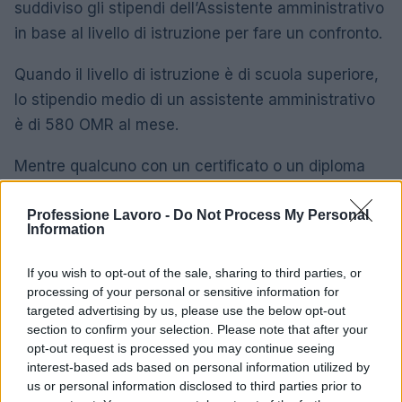
suddiviso gli stipendi dell’Assistente amministrativo
in base al livello di istruzione per fare un confronto.
Quando il livello di istruzione è di scuola superiore,
lo stipendio medio di un assistente amministrativo
è di 580 OMR al mese.
Mentre qualcuno con un certificato o un diploma
riceve uno stipendio di 850 OMR al mese, il 47% in
Professione Lavoro -
Do Not Process My Personal
più rispetto a chi ha un diploma di scuola superiore.
Information
Una laurea triennale ottiene al suo titolare uno
If you wish to opt-out of the sale, sharing to third parties, or
stipendio medio di 1.300 OMR al mese, il 53% in
processing of your personal or sensitive information for
più rispetto a chi ha un certificato o un diploma.
targeted advertising by us, please use the below opt-out
section to confirm your selection. Please note that after your
Differenza di stipendio medio
opt-out request is processed you may continue seeing
interest-based ads based on personal information utilized by
dell’assistente amministrativo in base al
us or personal information disclosed to third parties prior to
livello di istruzione in Oman