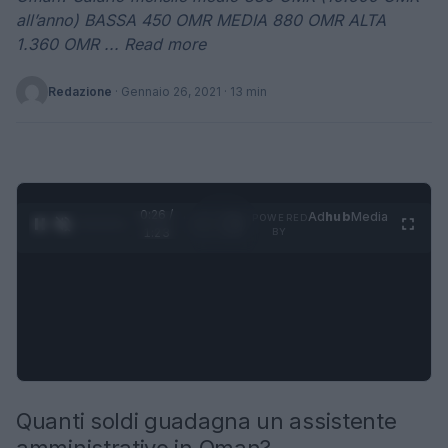
all’anno) BASSA 450 OMR MEDIA 880 OMR ALTA
1.360 OMR ... Read more
Redazione
·
Gennaio 26, 2021
· 13 min
0:27 /
Ad
hub
Media
POWERED
1
/
4
1:23
BY
Quanti soldi guadagna un assistente