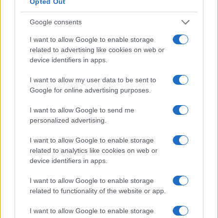
Opted Out
Sebbene il genere non dovrebbe avere un effetto
Google consents
sulla retribuzione, in realtà lo fa. Quindi chi viene
pagato di più: uomini o donne? I dipendenti
I want to allow Google to enable storage
related to advertising like cookies on web or
dell’assistente amministrativo maschile in Oman
device identifiers in apps.
guadagnano in media il 14% in meno rispetto alle
loro controparti femminili.
I want to allow my user data to be sent to
Google for online advertising purposes.
Maschio
820 OMR
I want to allow Google to send me
personalized advertising.
Femmina
+ 17%
950 OMR
I want to allow Google to enable storage
related to analytics like cookies on web or
L’aumento e la diminuzione percentuali sono relativi al
device identifiers in apps.
valore precedente
I want to allow Google to enable storage
Confronto salariale per sesso in Oman per tutte
related to functionality of the website or app.
le carriere
I want to allow Google to enable storage