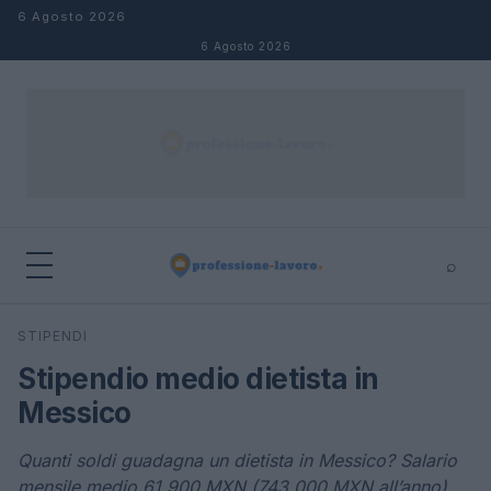
Salta al contenuto
6 Agosto 2026
6 Agosto 2026
⌕
×
⌕
STIPENDI
Cerca
Stipendio medio dietista in
Messico
Quanti soldi guadagna un dietista in Messico? Salario
mensile medio 61.900 MXN (743.000 MXN all’anno)