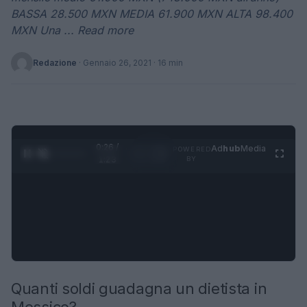
BASSA 28.500 MXN MEDIA 61.900 MXN ALTA 98.400
MXN Una ... Read more
Redazione
·
Gennaio 26, 2021
· 16 min
0:28 /
Ad
hub
Media
POWERED
1
/
4
1:23
BY
Quanti soldi guadagna un dietista in