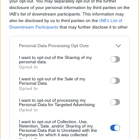
L’aumento e la diminuzione percentuali sono relativi al
your opt-out. You may separately opt-out of the further
disclosure of your personal information by third parties on the
valore precedente
IAB’s list of downstream participants. This information may
also be disclosed by us to third parties on the
IAB’s List of
Vale la pena un Master o un MBA? Dovresti
Downstream Participants
that may further disclose it to other
perseguire l’istruzione superiore?
third parties.
Un corso di laurea magistrale o qualsiasi
Please note that this website/app uses one or more Google
Personal Data Processing Opt Outs
services and may gather and store information including but
programma post-laurea in
Messico
costa da
not limited to your visit or usage behaviour. You may click to
I want to opt-out of the Sharing of my
166.000
Peso messicano a
498.000
Peso
personal data.
grant or deny consent to Google and its third-party tags to
Opted In
messicano e dura circa due anni. Questo è un bel
use your data for below specified purposes in below Google
consent section.
investimento.
I want to opt-out of the Sale of my
Personal Data.
Opted In
Non puoi davvero aspettarti alcun aumento di
I want to opt-out of processing my
stipendio durante il periodo di studio, ammesso che
Personal Data for Targeted Advertising.
Opted In
tu abbia già un lavoro. Nella maggior parte dei casi,
una volta completata l’istruzione e conseguito il
I want to opt-out of Collection, Use,
Retention, Sale, and/or Sharing of my
titolo, viene effettuata una revisione dello stipendio.
Personal Data that Is Unrelated with the
Purposes for which it was collected.