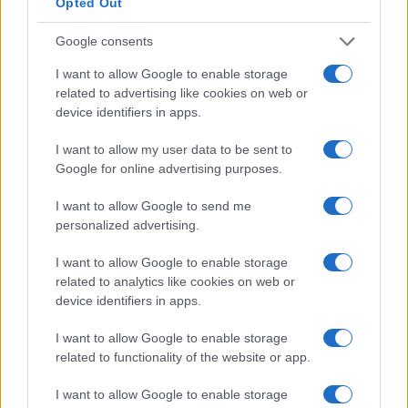
Opted Out
Molte persone perseguono l’istruzione superiore
come tattica per passare a un lavoro più retribuito. I
Google consents
numeri sembrano supportare la teoria. L’aumento
I want to allow Google to enable storage
medio della retribuzione durante il cambio di lavoro
related to advertising like cookies on web or
è di circa il 10% in più rispetto al consueto aumento
device identifiers in apps.
di stipendio.
I want to allow my user data to be sent to
Google for online advertising purposes.
Se puoi permetterti i costi dell’istruzione superiore,
ne vale sicuramente la pena. Dovresti essere in
I want to allow Google to send me
personalized advertising.
grado di recuperare i costi in circa un anno circa.
I want to allow Google to enable storage
Differenza salariale tipica per istruzione
related to analytics like cookies on web or
per la maggior parte delle carriere
device identifiers in apps.
I want to allow Google to enable storage
related to functionality of the website or app.
Confronto salariale dietista per genere
I want to allow Google to enable storage