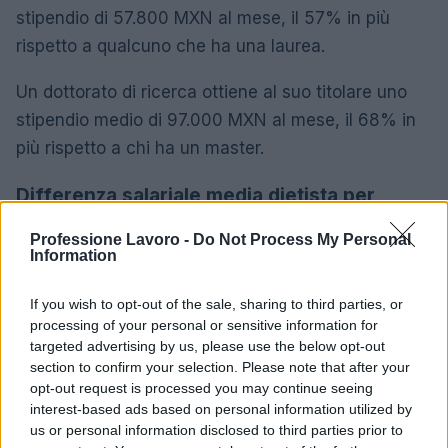
stipendio di 57.800 MXN al mese, il 57% in più
rispetto a qualcuno che ha una laurea.
Un dottorato di ricerca ottiene al suo titolare uno
stipendio medio di 97.000 MXN al mese, il 68% in
più rispetto a chi ha un master.
Differenza salariale media dietista per
livello di istruzione in Messico
Professione Lavoro -
Do Not Process My Personal
Information
36.900
Laurea triennale
MXN
If you wish to opt-out of the sale, sharing to third parties, or
processing of your personal or sensitive information for
57.800
Master
+ 57%
targeted advertising by us, please use the below opt-out
MXN
section to confirm your selection. Please note that after your
opt-out request is processed you may continue seeing
PhD
+ 68%
97.000 MXN
interest-based ads based on personal information utilized by
us or personal information disclosed to third parties prior to