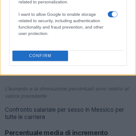
related to personalization.
Sebbene il genere non dovrebbe avere un effetto
I want to allow Google to enable storage
sulla retribuzione, in realtà lo fa. Quindi chi viene
related to security, including authentication
pagato di più: uomini o donne? I dipendenti dietisti
functionality and fraud prevention, and other
user protection.
maschi in Messico guadagnano in media il 14% in
meno rispetto alle loro controparti donne.
CONFIRM
Maschio
57.200 MXN
Femmina
+ 16%
66.600 MXN
L’aumento e la diminuzione percentuali sono relativi al
valore precedente
Confronto salariale per sesso in Messico per
tutte le carriere
Percentuale media di incremento