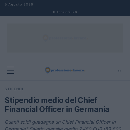
Salta al contenuto
8 Agosto 2026
8 Agosto 2026
⌕
×
⌕
STIPENDI
Cerca
Stipendio medio del Chief
Financial Officer in Germania
Quanti soldi guadagna un Chief Financial Officer in
Germania? Salario mensile medio 7.480 EUR (89.800