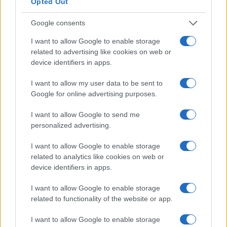
Opted Out
Un corso di laurea magistrale o qualsiasi
Google consents
programma post-laurea in
Germania
costa da
I want to allow Google to enable storage
19.100
Euro (i) a
57.200
Euro (i) e dura circa due
related to advertising like cookies on web or
anni. Questo è un bel investimento.
device identifiers in apps.
Non puoi davvero aspettarti alcun aumento di
I want to allow my user data to be sent to
Google for online advertising purposes.
stipendio durante il periodo di studio, ammesso che
tu abbia già un lavoro. Nella maggior parte dei casi,
I want to allow Google to send me
una volta completata l’istruzione e conseguito il
personalized advertising.
titolo, viene effettuata una revisione dello stipendio.
I want to allow Google to enable storage
related to analytics like cookies on web or
Molte persone perseguono l’istruzione superiore
device identifiers in apps.
come tattica per passare a un lavoro più retribuito. I
I want to allow Google to enable storage
numeri sembrano supportare la teoria. L’aumento
related to functionality of the website or app.
medio della retribuzione durante il cambio di lavoro
è di circa il 10% in più rispetto al consueto aumento
I want to allow Google to enable storage