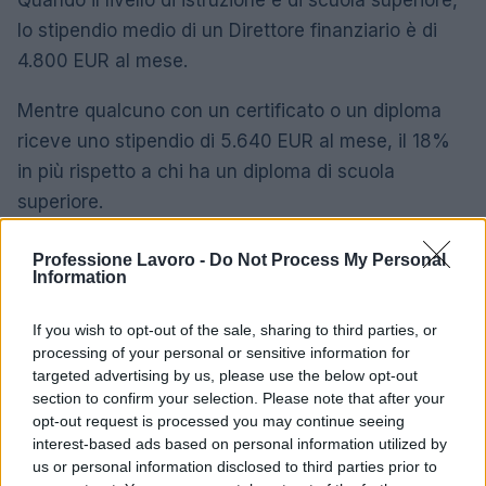
Quando il livello di istruzione è di scuola superiore,
lo stipendio medio di un Direttore finanziario è di
4.800 EUR al mese.
Mentre qualcuno con un certificato o un diploma
riceve uno stipendio di 5.640 EUR al mese, il 18%
in più rispetto a chi ha un diploma di scuola
superiore.
Un diploma di laurea ottiene al suo titolare uno
Professione Lavoro -
Do Not Process My Personal
Information
stipendio medio di 8.180 EUR al mese, il 45% in più
rispetto a chi ha un certificato o un diploma.
If you wish to opt-out of the sale, sharing to third parties, or
processing of your personal or sensitive information for
I professionisti in possesso di un master sono
targeted advertising by us, please use the below opt-out
ricompensati con uno stipendio medio di 10.700
section to confirm your selection. Please note that after your
opt-out request is processed you may continue seeing
euro al mese, il 31% in più rispetto a qualcuno con
interest-based ads based on personal information utilized by
laurea.
us or personal information disclosed to third parties prior to