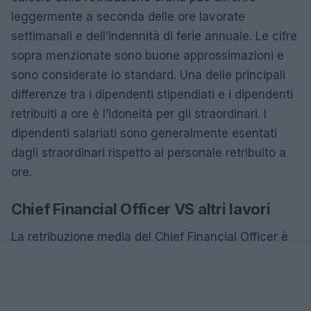
leggermente a seconda delle ore lavorate
settimanali e dell’indennità di ferie annuale. Le cifre
sopra menzionate sono buone approssimazioni e
sono considerate lo standard. Una delle principali
differenze tra i dipendenti stipendiati e i dipendenti
retribuiti a ore è l’idoneità per gli straordinari. I
dipendenti salariati sono generalmente esentati
dagli straordinari rispetto al personale retribuito a
ore.
Chief Financial Officer VS altri lavori
La retribuzione media del Chief Financial Officer è
del 45% superiore a quella dei dirigenti e del
management. Inoltre, gli stipendi dei dirigenti e dei
dirigenti sono del 35% in più rispetto a quelli di All