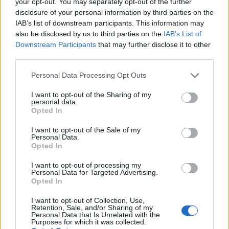
your opt-out. You may separately opt-out of the further
Differenza salariale media del Chief
disclosure of your personal information by third parties on the
Financial Officer per livello di istruzione in
IAB’s list of downstream participants. This information may
Germania
also be disclosed by us to third parties on the
IAB’s List of
Downstream Participants
that may further disclose it to other
4.800
third parties.
Scuola superiore
EUR
Please note that this website/app uses one or more Google
Personal Data Processing Opt Outs
services and may gather and store information including but
5.640
Certificato o Diploma
+ 18%
not limited to your visit or usage behaviour. You may click to
I want to opt-out of the Sharing of my
EUR
personal data.
grant or deny consent to Google and its third-party tags to
Opted In
use your data for below specified purposes in below Google
Laurea triennale
+ 45%
8.180 EUR
consent section.
I want to opt-out of the Sale of my
Personal Data.
Master
+ 31%
10.700 EUR
Opted In
I want to opt-out of processing my
L’aumento e la diminuzione percentuali sono relativi al
Personal Data for Targeted Advertising.
Opted In
valore precedente
I want to opt-out of Collection, Use,
Vale la pena un Master o un MBA? Dovresti
Retention, Sale, and/or Sharing of my
Personal Data that Is Unrelated with the
perseguire l’istruzione superiore?
Purposes for which it was collected.