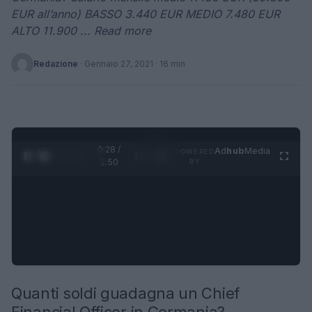
EUR all’anno) BASSO 3.440 EUR MEDIO 7.480 EUR
ALTO 11.900 ... Read more
Redazione
·
Gennaio 27, 2021
· 16 min
0:29 /
Ad
hub
Media
POWERED
1
/
4
1:50
BY
Quanti soldi guadagna un Chief