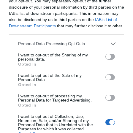
your opt-out. You may separately opt-out of the further
Dovresti essere in grado di recuperare i costi in
disclosure of your personal information by third parties on the
circa un anno circa.
IAB’s list of downstream participants. This information may
also be disclosed by us to third parties on the
IAB’s List of
Downstream Participants
that may further disclose it to other
Confronto salariale per sesso
third parties.
Sebbene il genere non dovrebbe avere un effetto
Please note that this website/app uses one or more Google
Personal Data Processing Opt Outs
sulla retribuzione, in realtà lo fa. Quindi chi viene
services and may gather and store information including but
not limited to your visit or usage behaviour. You may click to
I want to opt-out of the Sharing of my
pagato di più: uomini o donne? I dipendenti di sesso
personal data.
grant or deny consent to Google and its third-party tags to
Opted In
maschile in Messico guadagnano in media il 14% in
use your data for below specified purposes in below Google
più rispetto alle loro controparti femminili in tutti i
consent section.
I want to opt-out of the Sale of my
Personal Data.
settori.
Opted In
I want to opt-out of processing my
Maschio
35.500 MXN
Personal Data for Targeted Advertising.
Opted In
Femmina
-12%
31.100 MXN
I want to opt-out of Collection, Use,
Retention, Sale, and/or Sharing of my
Personal Data that Is Unrelated with the
L’aumento e la diminuzione percentuali sono relativi al
Purposes for which it was collected.