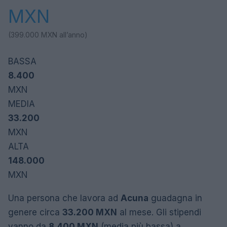
MXN
(399.000
MXN
all’anno)
BASSA
8.400
MXN
MEDIA
33.200
MXN
ALTA
148.000
MXN
Una persona che lavora ad
Acuna
guadagna in
genere circa
33.200 MXN
al mese. Gli stipendi
vanno da
8.400 MXN
(media più bassa) a