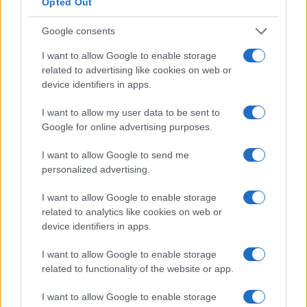
valore precedente
Opted Out
Google consents
Percentuale media annua di incremento
salariale in Messico
I want to allow Google to enable storage
related to advertising like cookies on web or
device identifiers in apps.
Quanto sono gli incrementi salariali annuali in
Messico? Con che frequenza i dipendenti
I want to allow my user data to be sent to
ottengono aumenti di stipendio?
Google for online advertising purposes.
Messico
I want to allow Google to send me
È probabile che i dipendenti in Messico registrino
personalized advertising.
un aumento salariale di circa l’8% ogni 18 mesi.
I want to allow Google to enable storage
related to analytics like cookies on web or
Le cifre fornite qui sono medie di numeri. Queste cifre
device identifiers in apps.
dovrebbero essere prese come linee guida generali.
Gli incrementi di stipendio variano da persona a
I want to allow Google to enable storage
persona e dipendono da molti fattori, ma le tue
related to functionality of the website or app.
prestazioni e il contributo al successo
I want to allow Google to enable storage
dell’organizzazione rimangono i fattori più importanti