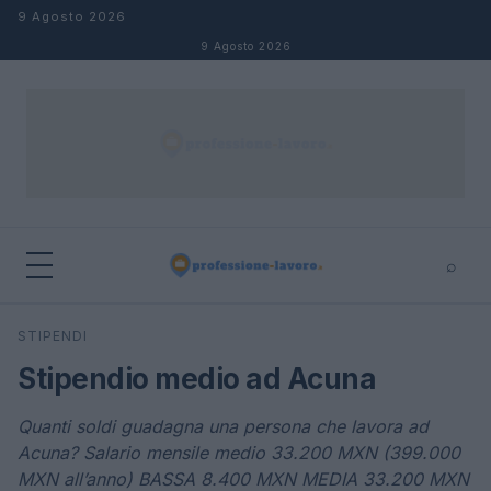
Salta al contenuto
9 Agosto 2026
9 Agosto 2026
⌕
×
⌕
STIPENDI
Cerca
Stipendio medio ad Acuna
Quanti soldi guadagna una persona che lavora ad
Acuna? Salario mensile medio 33.200 MXN (399.000
MXN all’anno) BASSA 8.400 MXN MEDIA 33.200 MXN