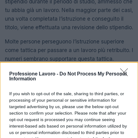
stipendio durante il periodo di studio, ammesso che
tu abbia già un lavoro. Nella maggior parte dei casi,
una volta completata l’istruzione e conseguito il
titolo, viene effettuata una revisione dello stipendio.
Molte persone perseguono l’istruzione superiore
come tattica per passare a un lavoro più retribuito. I
numeri sembrano supportare questa tattica.
L’aumento medio della retribuzione durante il
Professione Lavoro -
Do Not Process My Personal
cambio di lavoro è di circa il 10% in più rispetto al
Information
consueto aumento di stipendio.
If you wish to opt-out of the sale, sharing to third parties, or
La decisione dipende davvero dalla tua situazione
processing of your personal or sensitive information for
targeted advertising by us, please use the below opt-out
e dalla tua esperienza tra molti altri fattori.
section to confirm your selection. Please note that after your
Mettendo da parte tutte le variabili, se puoi
opt-out request is processed you may continue seeing
permetterti i costi dell’istruzione superiore, il ritorno
interest-based ads based on personal information utilized by
us or personal information disclosed to third parties prior to
sull’investimento ne vale sicuramente la pena.