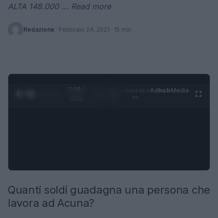
ALTA 148.000 ... Read more
Redazione
·
Febbraio 24, 2021
· 15 min
0:29 /
Ad
hub
Media
POWERED
1
/
4
1:23
BY
Quanti soldi guadagna una persona che
lavora ad Acuna?