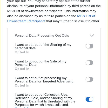
your opt-out. You may separately opt-out of the further
e dalla tua esperienza tra molti altri fattori.
disclosure of your personal information by third parties on the
Mettendo da parte tutte le variabili, se puoi
IAB’s list of downstream participants. This information may
permetterti i costi dell’istruzione superiore, il ritorno
also be disclosed by us to third parties on the
IAB’s List of
Downstream Participants
that may further disclose it to other
sull’investimento ne vale sicuramente la pena.
third parties.
Dovresti essere in grado di recuperare i costi in
Please note that this website/app uses one or more Google
Personal Data Processing Opt Outs
circa un anno circa.
services and may gather and store information including but
not limited to your visit or usage behaviour. You may click to
I want to opt-out of the Sharing of my
Confronto salariale per sesso
personal data.
grant or deny consent to Google and its third-party tags to
Opted In
use your data for below specified purposes in below Google
consent section.
I want to opt-out of the Sale of my
Personal Data.
Opted In
Sebbene il genere non dovrebbe avere un effetto
I want to opt-out of processing my
sulla retribuzione, in realtà lo fa. Quindi chi viene
Personal Data for Targeted Advertising.
Opted In
pagato di più: uomini o donne? I dipendenti di sesso
maschile in Messico guadagnano in media il 14% in
I want to opt-out of Collection, Use,
Retention, Sale, and/or Sharing of my
più rispetto alle loro controparti femminili in tutti i
Personal Data that Is Unrelated with the
Purposes for which it was collected.
settori.