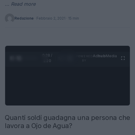
... Read more
Redazione
·
Febbraio 2, 2021
· 15 min
0:29 /
Ad
hub
Media
POWERED
1
/
4
1:20
BY
Quanti soldi guadagna una persona che
lavora a Ojo de Agua?