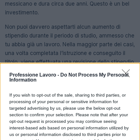
messicano e dura circa due anni. Questo è un bel
investimento.
Non puoi davvero aspettarti alcun aumento di
stipendio durante il periodo di studio, ammesso che
tu abbia già un lavoro. Nella maggior parte dei casi,
una volta completata l’istruzione e conseguito il
titolo, viene effettuata una revisione dello stipendio.
Professione Lavoro -
Do Not Process My Personal
Molte persone perseguono l’istruzione superiore
Information
come tattica per passare a un lavoro più retribuito. I
numeri sembrano supportare questa tattica.
If you wish to opt-out of the sale, sharing to third parties, or
processing of your personal or sensitive information for
L’aumento medio della retribuzione durante il
targeted advertising by us, please use the below opt-out
cambio di lavoro è di circa il 10% in più rispetto al
section to confirm your selection. Please note that after your
consueto aumento di stipendio.
opt-out request is processed you may continue seeing
interest-based ads based on personal information utilized by
La decisione dipende davvero dalla tua situazione
us or personal information disclosed to third parties prior to