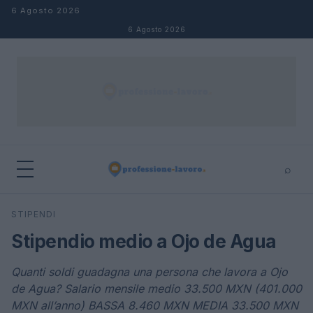
Salta al contenuto
6 Agosto 2026
6 Agosto 2026
⌕
×
⌕
STIPENDI
Cerca
Stipendio medio a Ojo de Agua
Quanti soldi guadagna una persona che lavora a Ojo
de Agua? Salario mensile medio 33.500 MXN (401.000
MXN all’anno) BASSA 8.460 MXN MEDIA 33.500 MXN