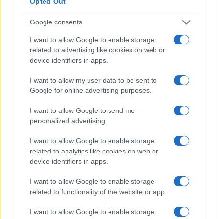
Opted Out
Google consents
Maschio
35.500 MXN
I want to allow Google to enable storage
Femmina
-12%
31.100 MXN
related to advertising like cookies on web or
device identifiers in apps.
L’aumento e la diminuzione percentuali sono relativi al
I want to allow my user data to be sent to
valore precedente
Google for online advertising purposes.
Percentuale media annua di incremento
I want to allow Google to send me
personalized advertising.
salariale in Messico
I want to allow Google to enable storage
Quanto sono gli incrementi salariali annuali in
related to analytics like cookies on web or
Messico? Con che frequenza i dipendenti
device identifiers in apps.
ottengono aumenti di stipendio?
I want to allow Google to enable storage
Messico
related to functionality of the website or app.
È probabile che i dipendenti in Messico registrino
I want to allow Google to enable storage
un aumento salariale di circa l’8% ogni 18 mesi.