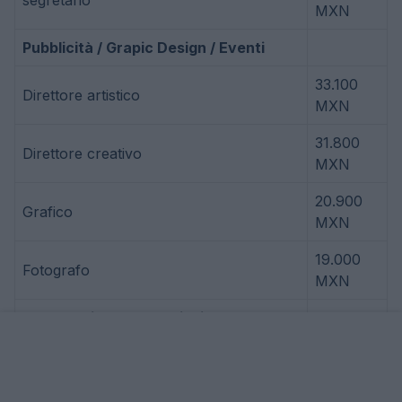
MXN
Pubblicità / Grapic Design / Eventi
33.100
Direttore artistico
MXN
31.800
Direttore creativo
MXN
20.900
Grafico
MXN
19.000
Fotografo
MXN
Compagnie aeree / aviazione /
aerospaziale / difesa
43.400
Ingegnere aerospaziale
MXN