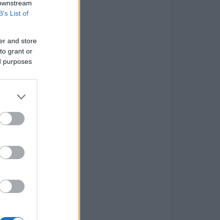
 downstream
B’s List of
er and store
to grant or
ed purposes