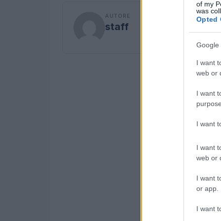
of my P
was col
AUTORE
Opted 
staff
Google 
I want t
web or d
I want t
purpose
I want 
I want t
web or d
I want t
or app.
I want t