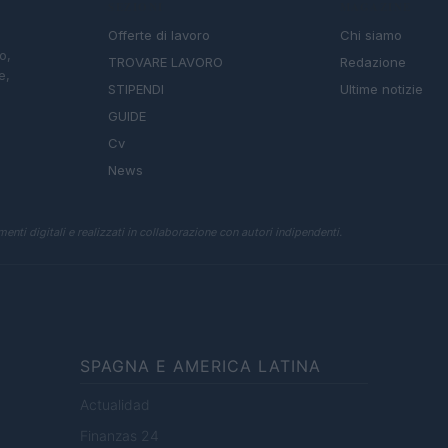
SEZIONI
MAGAZINE
Offerte di lavoro
Chi siamo
o,
TROVARE LAVORO
Redazione
e,
STIPENDI
Ultime notizie
GUIDE
Cv
News
enti digitali e realizzati in collaborazione con autori indipendenti.
SPAGNA E AMERICA LATINA
Actualidad
Finanzas 24