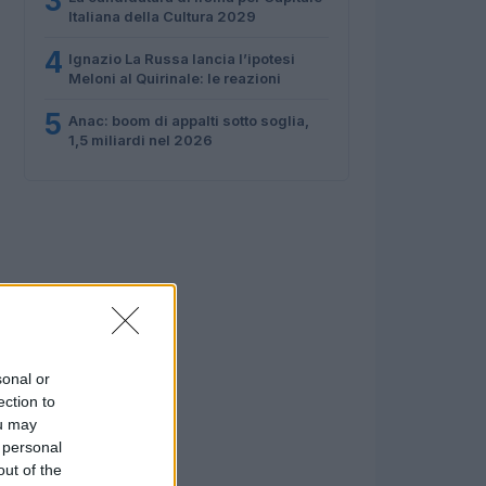
3
Italiana della Cultura 2029
4
Ignazio La Russa lancia l’ipotesi
Meloni al Quirinale: le reazioni
5
Anac: boom di appalti sotto soglia,
1,5 miliardi nel 2026
sonal or
ection to
ou may
 personal
out of the