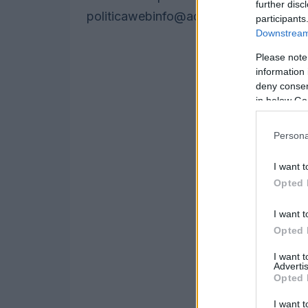
further disc
politicawebinfo@adnkronos.com
(Web 
participants
Downstream 
Please note
information 
deny consent
in below Go
Persona
I want t
Opted 
I want t
Opted 
I want 
Advertis
Opted 
I want t