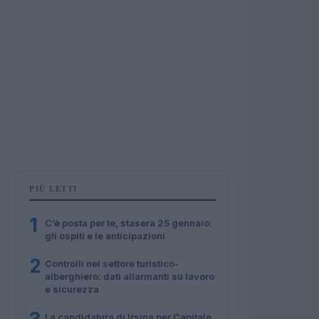
PIÙ LETTI
1
C’è posta per te, stasera 25 gennaio:
gli ospiti e le anticipazioni
2
Controlli nel settore turistico-
alberghiero: dati allarmanti su lavoro
e sicurezza
La candidatura di Irsina per Capitale