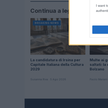
I want t
Continua a leggere
authenti
BREAKING NEWS
BREAKIN
La candidatura di Irsina per
Multe ai g
Capitale Italiana della Cultura
saltati: la
2029
Bolzano
Susanna Riva · 5 Ago 2026
Paolo Mariani