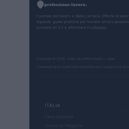
Il portale del lavoro e della carriera. Offerte di lavor
stipendi, guide pratiche per trovare un'occupazion
scrivere un CV e affrontare il colloquio.
Copyright © 2026 · Edito da AdHub Media — Italia
I contenuti sono curati dalla redazione con il supporto di strum
ITALIA
Casa Magazine
Cineverse Magazine