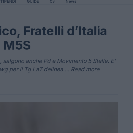
TIPENDI
GUIDE
Cv
News
o, Fratelli d’Italia
e M5S
ce, salgono anche Pd e Movimento 5 Stelle. E'
Swg per il Tg La7 delinea ... Read more