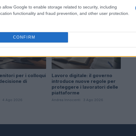
o allow Google to enable storage related to security, including
cation functionality and fraud prevention, and other user protection.
G NEWS
BREAKING NEWS
CONFIRM
enitori per i colloqui
Lavoro digitale: il governo
 decisione di
introduce nuove regole per
proteggere i lavoratori delle
piattaforme
 · 4 Ago 2026
Andrea Innocenti · 3 Ago 2026