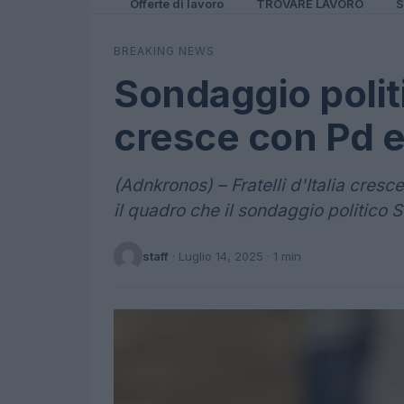
Offerte di lavoro
TROVARE LAVORO
S
BREAKING NEWS
Sondaggio politic
cresce con Pd 
(Adnkronos) – Fratelli d'Italia cres
il quadro che il sondaggio politico 
staff
·
Luglio 14, 2025
· 1 min