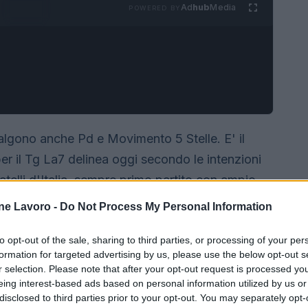
Ad
hub
Media
POWERED BY
 salgono anche Pd e Movimento 5 Stelle. E' il
er il Tg La7 delinea oggi secondo le intenzioni
Fratelli d'Italia, sempre primo partito con ampio
,3%. Stesso passo avanti per il Pd, che arriva al
ne Lavoro -
Do Not Process My Personal Information
 ora vale il 12,7%. Anche la Lega cresce dello
to opt-out of the sale, sharing to third parties, or processing of your per
orza Italia che cede lo 0,1% e scende all'8%.
formation for targeted advertising by us, please use the below opt-out s
mentre Azione cede lo 0,2% e scende al 3,5%.
r selection. Please note that after your opt-out request is processed y
 +Europa (1,9%), che non fanno registrare
eing interest-based ads based on personal information utilized by us or
disclosed to third parties prior to your opt-out. You may separately opt-
 settimana fa. —