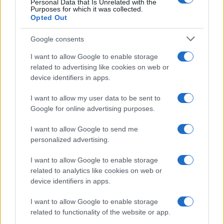
BREAKING NEWS
Personal Data that Is Unrelated with the
Purposes for which it was collected.
Opted Out
Google consents
I want to allow Google to enable storage
related to advertising like cookies on web or
device identifiers in apps.
I want to allow my user data to be sent to
Google for online advertising purposes.
I want to allow Google to send me
Multe ai genitori per i colloqui saltati: la decisione di
personalized advertising.
Bolzano
I want to allow Google to enable storage
Paolo Mariani · 4 Ago 2026
related to analytics like cookies on web or
device identifiers in apps.
BREAKING NEWS
I want to allow Google to enable storage
related to functionality of the website or app.