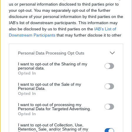
us or personal information disclosed to third parties prior to
Continua a leggere
your opt-out. You may separately opt-out of the further
disclosure of your personal information by third parties on the
IAB’s list of downstream participants. This information may
BREAKING NEWS
also be disclosed by us to third parties on the
IAB’s List of
Downstream Participants
that may further disclose it to other
third parties.
Please note that this website/app uses one or more Google
Personal Data Processing Opt Outs
services and may gather and store information including but
not limited to your visit or usage behaviour. You may click to
I want to opt-out of the Sharing of my
personal data.
grant or deny consent to Google and its third-party tags to
Opted In
use your data for below specified purposes in below Google
consent section.
I want to opt-out of the Sale of my
Personal Data.
Opted In
I want to opt-out of processing my
La candidatura di Irsina per Capitale Italiana della
Personal Data for Targeted Advertising.
Cultura 2029
Opted In
Susanna Riva · 5 Ago 2026
I want to opt-out of Collection, Use,
Retention, Sale, and/or Sharing of my