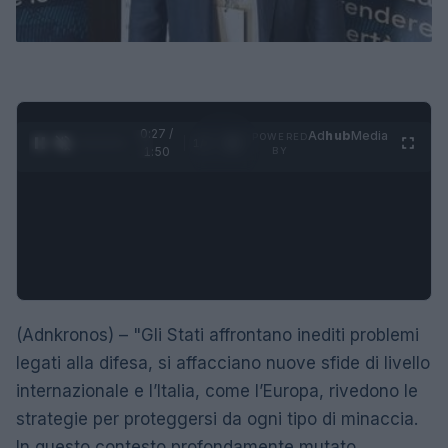
0:28 /
Ad
hub
Media
POWERED
1
/
4
1:50
BY
(Adnkronos) – "Gli Stati affrontano inediti problemi
legati alla difesa, si affacciano nuove sfide di livello
internazionale e l’Italia, come l’Europa, rivedono le
strategie per proteggersi da ogni tipo di minaccia.
In questo contesto profondamente mutato,