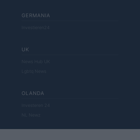
GERMANIA
Investieren24
UK
News Hub UK
Lgbtq News
OLANDA
Investeren 24
NL Newz