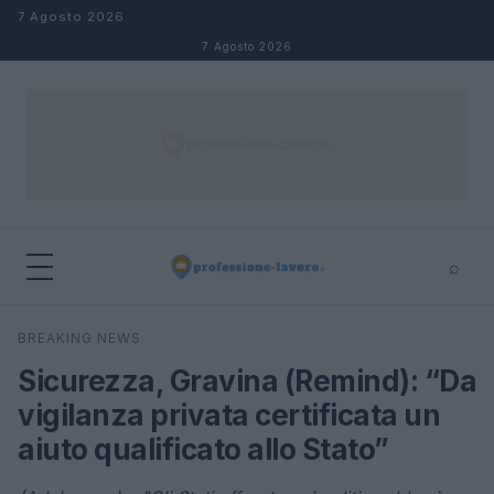
Salta al contenuto
7 Agosto 2026
7 Agosto 2026
⌕
×
⌕
BREAKING NEWS
Cerca
Sicurezza, Gravina (Remind): “Da
vigilanza privata certificata un
aiuto qualificato allo Stato”