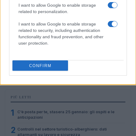
I want to allow Google to enable storage
related to personalization.
I want to allow Google to enable storage
related to security, including authentication
functionality and fraud prevention, and other
user protection.
Lavoro digitale: il governo introduce nuove regole per
proteggere i lavoratori delle piattaforme
CONFIRM
Andrea Innocenti · 3 Ago 2026
PIÙ LETTI
1
C’è posta per te, stasera 25 gennaio: gli ospiti e le
anticipazioni
2
Controlli nel settore turistico-alberghiero: dati
allarmanti su lavoro e sicurezza