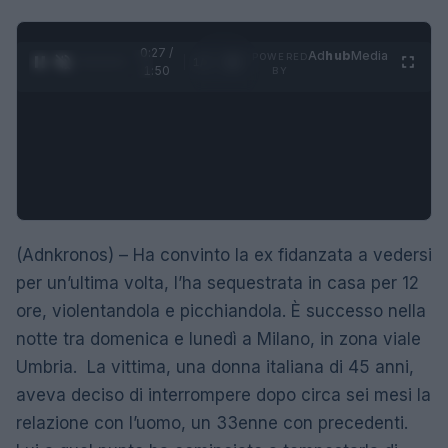
0:28 /
Ad
hub
Media
POWERED
1
/
4
1:50
BY
(Adnkronos) – Ha convinto la ex fidanzata a vedersi
per un’ultima volta, l’ha sequestrata in casa per 12
ore, violentandola e picchiandola. È successo nella
notte tra domenica e lunedì a Milano, in zona viale
Umbria. La vittima, una donna italiana di 45 anni,
aveva deciso di interrompere dopo circa sei mesi la
relazione con l’uomo, un 33enne con precedenti.