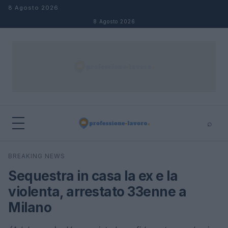
Salta al contenuto
8 Agosto 2026
8 Agosto 2026
⌕
×
⌕
BREAKING NEWS
Cerca
Sequestra in casa la ex e la
violenta, arrestato 33enne a
Milano