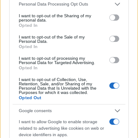
Please note that this website/app uses one or more Google
Personal Data Processing Opt Outs
services and may gather and store information including but
BREAKING NEWS
not limited to your visit or usage behaviour. You may click to
I want to opt-out of the Sharing of my
personal data.
grant or deny consent to Google and its third-party tags to
Opted In
use your data for below specified purposes in below Google
consent section.
I want to opt-out of the Sale of my
Personal Data.
Opted In
I want to opt-out of processing my
Personal Data for Targeted Advertising.
Opted In
I want to opt-out of Collection, Use,
Retention, Sale, and/or Sharing of my
Personal Data that Is Unrelated with the
Purposes for which it was collected.
Lavoro digitale: il governo introduce nuove regole per
Opted Out
proteggere i lavoratori delle piattaforme
Andrea Innocenti · 3 Ago 2026
Google consents
I want to allow Google to enable storage
related to advertising like cookies on web or
PIÙ LETTI
device identifiers in apps.