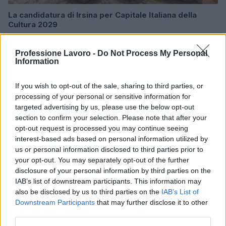
La candidatura di Irsina per Capitale Italiana della
Cultura 2029
Susanna Riva · 5 Ago 2026
Professione Lavoro -
Do Not Process My Personal
BREAKING NEWS
Information
If you wish to opt-out of the sale, sharing to third parties, or
processing of your personal or sensitive information for
targeted advertising by us, please use the below opt-out
section to confirm your selection. Please note that after your
opt-out request is processed you may continue seeing
interest-based ads based on personal information utilized by
us or personal information disclosed to third parties prior to
your opt-out. You may separately opt-out of the further
disclosure of your personal information by third parties on the
IAB’s list of downstream participants. This information may
also be disclosed by us to third parties on the
IAB’s List of
Multe ai genitori per i colloqui saltati: la decisione di
Downstream Participants
that may further disclose it to other
Bolzano
third parties.
Paolo Mariani · 4 Ago 2026