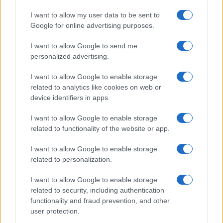
I want to allow my user data to be sent to
1
C’è posta per te, stasera 25 gennaio: gli ospiti e le
Google for online advertising purposes.
anticipazioni
2
I want to allow Google to send me
Controlli nel settore turistico-alberghiero: dati
allarmanti su lavoro e sicurezza
personalized advertising.
3
La candidatura di Irsina per Capitale Italiana della
I want to allow Google to enable storage
Cultura 2029
related to analytics like cookies on web or
device identifiers in apps.
4
Autorità di Bacino Po ad Ecomondo, focus su acqua e
territorio
I want to allow Google to enable storage
related to functionality of the website or app.
5
Anac: boom di appalti sotto soglia, 1,5 miliardi nel
2026
I want to allow Google to enable storage
related to personalization.
I want to allow Google to enable storage
related to security, including authentication
functionality and fraud prevention, and other
user protection.