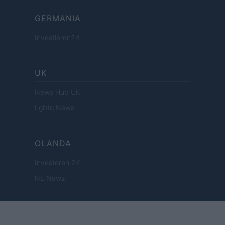
GERMANIA
Investieren24
UK
News Hub UK
Lgbtq News
OLANDA
Investeren 24
NL Newz