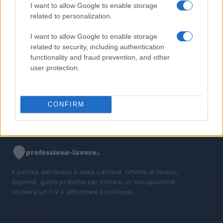
I want to allow Google to enable storage
3
La candidatura di Irsina per Capitale Italiana della
related to personalization.
Cultura 2029
I want to allow Google to enable storage
4
Ignazio La Russa lancia l’ipotesi Meloni al Quirinale: le
related to security, including authentication
reazioni
functionality and fraud prevention, and other
5
Anac: boom di appalti sotto soglia, 1,5 miliardi nel
user protection.
2026
CONFIRM
Il portale del lavoro e della carriera. Offerte di lavoro,
stipendi, guide pratiche per trovare un'occupazione,
scrivere un CV e affrontare il colloquio.
SEZIONI