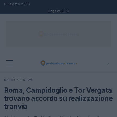
Salta al contenuto
6 Agosto 2026
6 Agosto 2026
⌕
×
⌕
BREAKING NEWS
Cerca
Roma, Campidoglio e Tor Vergata
trovano accordo su realizzazione
tranvia