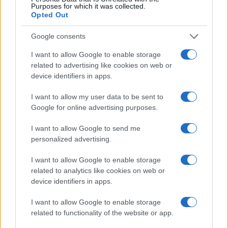
Purposes for which it was collected.
Opted Out
Google consents
I want to allow Google to enable storage
related to advertising like cookies on web or
device identifiers in apps.
Lavoro digitale: il governo introduce nuove regole per
I want to allow my user data to be sent to
proteggere i lavoratori delle piattaforme
Google for online advertising purposes.
Andrea Innocenti · 3 Ago 2026
I want to allow Google to send me
personalized advertising.
PIÙ LETTI
I want to allow Google to enable storage
related to analytics like cookies on web or
1
C’è posta per te, stasera 25 gennaio: gli ospiti e le
device identifiers in apps.
anticipazioni
I want to allow Google to enable storage
2
Controlli nel settore turistico-alberghiero: dati
related to functionality of the website or app.
allarmanti su lavoro e sicurezza