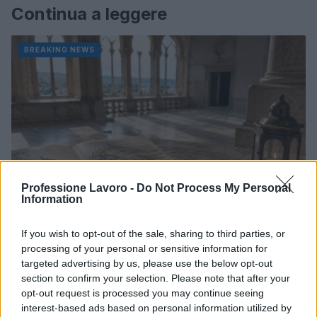
Continua a leggere
BREAKING NEWS
Professione Lavoro -
Do Not Process My Personal
Information
If you wish to opt-out of the sale, sharing to third parties, or
La candidatura di Irsina per Capitale Italiana della
processing of your personal or sensitive information for
Cultura 2029
targeted advertising by us, please use the below opt-out
section to confirm your selection. Please note that after your
Susanna Riva · 5 Ago 2026
opt-out request is processed you may continue seeing
interest-based ads based on personal information utilized by
BREAKING NEWS