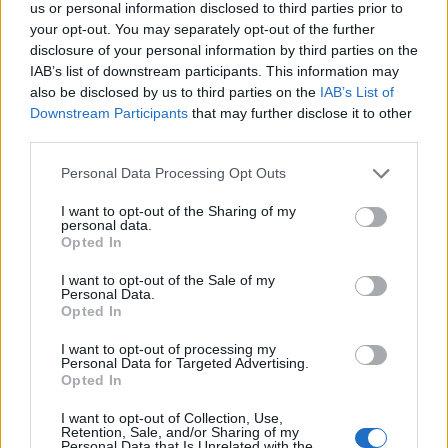
us or personal information disclosed to third parties prior to
your opt-out. You may separately opt-out of the further
disclosure of your personal information by third parties on the
IAB’s list of downstream participants. This information may
also be disclosed by us to third parties on the
IAB’s List of
Downstream Participants
that may further disclose it to other
third parties.
Please note that this website/app uses one or more Google
Personal Data Processing Opt Outs
services and may gather and store information including but
not limited to your visit or usage behaviour. You may click to
I want to opt-out of the Sharing of my
personal data.
grant or deny consent to Google and its third-party tags to
Opted In
use your data for below specified purposes in below Google
Multe ai genitori per i colloqui saltati: la decisione di
consent section.
I want to opt-out of the Sale of my
Bolzano
Personal Data.
Paolo Mariani · 4 Ago 2026
Opted In
I want to opt-out of processing my
BREAKING NEWS
Personal Data for Targeted Advertising.
Opted In
I want to opt-out of Collection, Use,
Retention, Sale, and/or Sharing of my
Personal Data that Is Unrelated with the