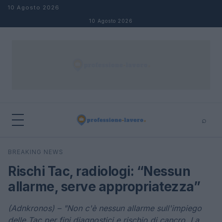
Salta al contenuto
10 Agosto 2026
10 Agosto 2026
⌕
×
⌕
BREAKING NEWS
Cerca
Rischi Tac, radiologi: “Nessun
allarme, serve appropriatezza”
(Adnkronos) – "Non c'è nessun allarme sull'impiego
delle Tac per fini diagnostici e rischio di cancro. La