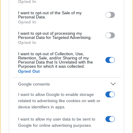
Opted In
use your data for below specified purposes in below Google
consent section.
I want to opt-out of the Sale of my
BREAKING NEWS
Personal Data.
Opted In
I want to opt-out of processing my
Personal Data for Targeted Advertising.
Opted In
I want to opt-out of Collection, Use,
Retention, Sale, and/or Sharing of my
Personal Data that Is Unrelated with the
Purposes for which it was collected.
Opted Out
Google consents
I want to allow Google to enable storage
Quadrelle, opposizione critica gestione comunale
related to advertising like cookies on web or
dopo 75 giorni
device identifiers in apps.
Paolo Mariani · 9 Ago 2026
I want to allow my user data to be sent to
BREAKING NEWS
Google for online advertising purposes.