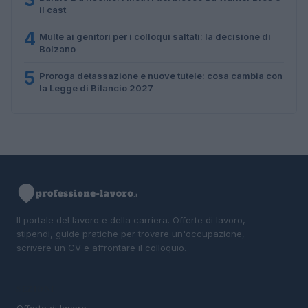
il cast
4
Multe ai genitori per i colloqui saltati: la decisione di
Bolzano
5
Proroga detassazione e nuove tutele: cosa cambia con
la Legge di Bilancio 2027
Il portale del lavoro e della carriera. Offerte di lavoro,
stipendi, guide pratiche per trovare un'occupazione,
scrivere un CV e affrontare il colloquio.
SEZIONI
Offerte di lavoro