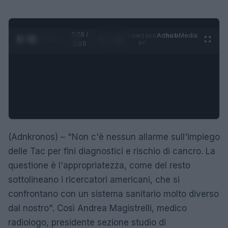
0:28 /
Ad
hub
Media
POWERED
1
/
4
1:20
BY
(Adnkronos) – "Non c'è nessun allarme sull'impiego
delle Tac per fini diagnostici e rischio di cancro. La
questione è l'appropriatezza, come del resto
sottolineano i ricercatori americani, che si
confrontano con un sistema sanitario molto diverso
dal nostro". Così Andrea Magistrelli, medico
radiologo, presidente sezione studio di