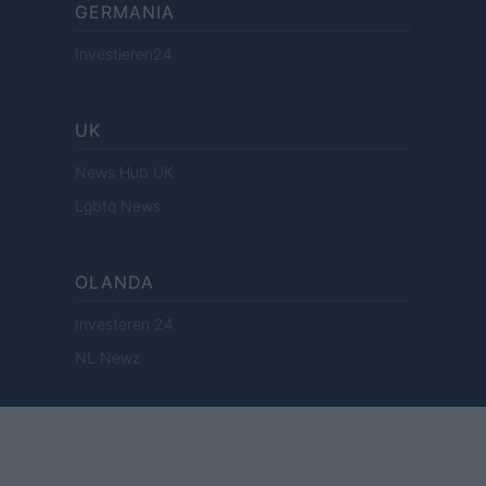
GERMANIA
Investieren24
UK
News Hub UK
Lgbtq News
OLANDA
Investeren 24
NL Newz