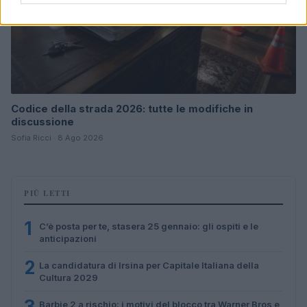
Codice della strada 2026: tutte le modifiche in
discussione
Sofia Ricci · 8 Ago 2026
PIÙ LETTI
1
C’è posta per te, stasera 25 gennaio: gli ospiti e le
anticipazioni
2
La candidatura di Irsina per Capitale Italiana della
Cultura 2029
3
Barbie 2 a rischio: i motivi del blocco tra Warner Bros e