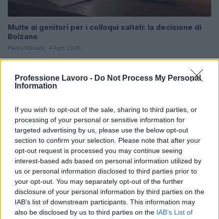
Multe ai genitori per i colloqui saltati: la decisione di
Bolzano
Paolo Mariani · 4 Ago 2026
BREAKING NEWS
Professione Lavoro -
Do Not Process My Personal
Information
If you wish to opt-out of the sale, sharing to third parties, or
processing of your personal or sensitive information for
targeted advertising by us, please use the below opt-out
section to confirm your selection. Please note that after your
opt-out request is processed you may continue seeing
interest-based ads based on personal information utilized by
us or personal information disclosed to third parties prior to
your opt-out. You may separately opt-out of the further
disclosure of your personal information by third parties on the
IAB’s list of downstream participants. This information may
Lavoro digitale: il governo introduce nuove regole per
also be disclosed by us to third parties on the
IAB’s List of
proteggere i lavoratori delle piattaforme