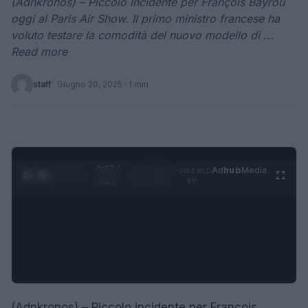
(Adnkronos) – Piccolo incidente per François Bayrou
oggi al Paris Air Show. Il primo ministro francese ha
voluto testare la comodità del nuovo modello di ...
Read more
staff
·
Giugno 20, 2025
· 1 min
0:27 /
Ad
hub
Media
POWERED
1
/
4
1:21
BY
(Adnkronos) – Piccolo incidente per François