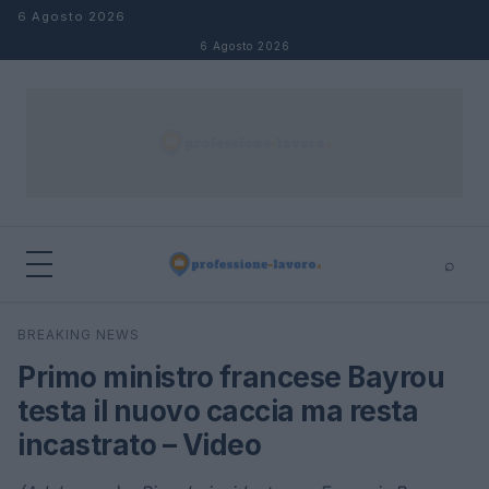
Salta al contenuto
6 Agosto 2026
6 Agosto 2026
⌕
×
⌕
BREAKING NEWS
Cerca
Primo ministro francese Bayrou
testa il nuovo caccia ma resta
incastrato – Video