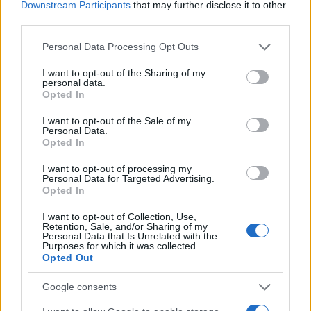
Downstream Participants
that may further disclose it to other
Andrea Innocenti · 3 Ago 2026
third parties.
Please note that this website/app uses one or more Google
Personal Data Processing Opt Outs
services and may gather and store information including but
PIÙ LETTI
not limited to your visit or usage behaviour. You may click to
I want to opt-out of the Sharing of my
personal data.
grant or deny consent to Google and its third-party tags to
Opted In
1
C’è posta per te, stasera 25 gennaio: gli ospiti e le
use your data for below specified purposes in below Google
anticipazioni
consent section.
I want to opt-out of the Sale of my
Personal Data.
2
Controlli nel settore turistico-alberghiero: dati
Opted In
allarmanti su lavoro e sicurezza
I want to opt-out of processing my
3
Personal Data for Targeted Advertising.
La candidatura di Irsina per Capitale Italiana della
Opted In
Cultura 2029
4
I want to opt-out of Collection, Use,
Ignazio La Russa lancia l’ipotesi Meloni al Quirinale: le
Retention, Sale, and/or Sharing of my
reazioni
Personal Data that Is Unrelated with the
Purposes for which it was collected.
5
Opted Out
Anac: boom di appalti sotto soglia, 1,5 miliardi nel
2026
Google consents