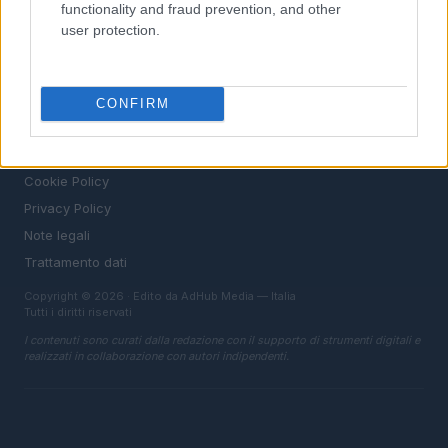
functionality and fraud prevention, and other
Chi siamo
user protection.
Redazione
Ultime notizie
CONFIRM
LEGALE
Contattaci
Cookie Policy
Privacy Policy
Note legali
Trattamento dati
Copyright © 2026 · Edito da AdHub Media — Italia
Tutti i diritti riservati
I contenuti sono curati dalla redazione con il supporto di strumenti digitali e
realizzati in collaborazione con autori indipendenti.