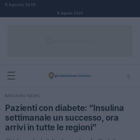
Salta al contenuto
8 Agosto 2026
8 Agosto 2026
⌕
×
⌕
BREAKING NEWS
Cerca
Pazienti con diabete: “Insulina
settimanale un successo, ora
arrivi in tutte le regioni”