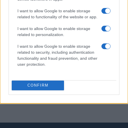
PIÙ LETTI
I want to allow Google to enable storage
related to functionality of the website or app.
1
C’è posta per te, stasera 25 gennaio: gli ospiti e le
I want to allow Google to enable storage
anticipazioni
related to personalization.
2
Controlli nel settore turistico-alberghiero: dati
allarmanti su lavoro e sicurezza
I want to allow Google to enable storage
related to security, including authentication
3
La candidatura di Irsina per Capitale Italiana della
functionality and fraud prevention, and other
Cultura 2029
user protection.
4
Anac: boom di appalti sotto soglia, 1,5 miliardi nel
2026
CONFIRM
5
Autorità di Bacino Po ad Ecomondo, focus su acqua e
territorio