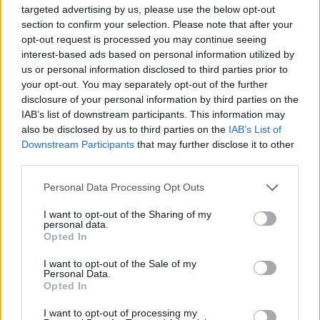
targeted advertising by us, please use the below opt-out
section to confirm your selection. Please note that after your
opt-out request is processed you may continue seeing
interest-based ads based on personal information utilized by
La candidatura di Irsina per Capitale Italiana della
us or personal information disclosed to third parties prior to
Cultura 2029
your opt-out. You may separately opt-out of the further
Susanna Riva · 5 Ago 2026
disclosure of your personal information by third parties on the
IAB’s list of downstream participants. This information may
BREAKING NEWS
also be disclosed by us to third parties on the
IAB’s List of
Downstream Participants
that may further disclose it to other
third parties.
Please note that this website/app uses one or more Google
Personal Data Processing Opt Outs
services and may gather and store information including but
not limited to your visit or usage behaviour. You may click to
I want to opt-out of the Sharing of my
personal data.
grant or deny consent to Google and its third-party tags to
Opted In
use your data for below specified purposes in below Google
consent section.
I want to opt-out of the Sale of my
Personal Data.
Opted In
I want to opt-out of processing my
Multe ai genitori per i colloqui saltati: la decisione di