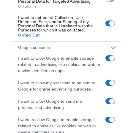
Personal Data for Targeted Advertising.
Bolzano
Opted In
Paolo Mariani · 4 Ago 2026
I want to opt-out of Collection, Use,
Retention, Sale, and/or Sharing of my
BREAKING NEWS
Personal Data that Is Unrelated with the
Purposes for which it was collected.
Opted Out
Google consents
I want to allow Google to enable storage
related to advertising like cookies on web or
device identifiers in apps.
I want to allow my user data to be sent to
Google for online advertising purposes.
I want to allow Google to send me
Lavoro digitale: il governo introduce nuove regole per
personalized advertising.
proteggere i lavoratori delle piattaforme
I want to allow Google to enable storage
Andrea Innocenti · 3 Ago 2026
related to analytics like cookies on web or
device identifiers in apps.