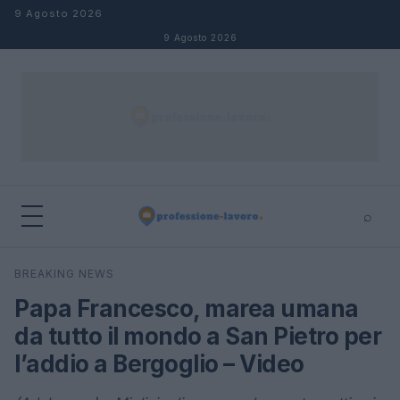
Salta al contenuto
9 Agosto 2026
9 Agosto 2026
⌕
×
⌕
BREAKING NEWS
Cerca
Papa Francesco, marea umana
da tutto il mondo a San Pietro per
l’addio a Bergoglio – Video