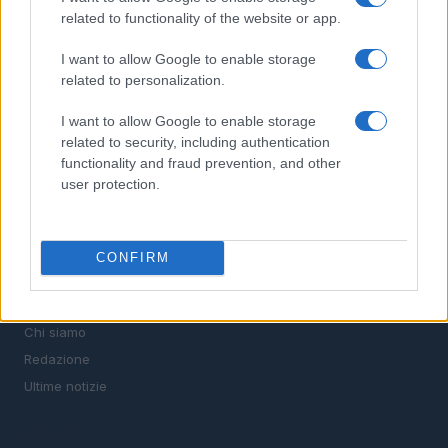
stipendi, guide pratiche per trovare un'occupazione,
related to functionality of the website or app.
scrivere un CV e affrontare il colloquio.
I want to allow Google to enable storage
related to personalization.
SEZIONI
I want to allow Google to enable storage
Offerte di lavoro
related to security, including authentication
TROVARE LAVORO
functionality and fraud prevention, and other
STIPENDI
user protection.
GUIDE
Cv
News
CONFIRM
MAGAZINE
Chi siamo
Redazione
Ultime notizie
LEGALE