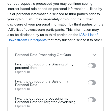
BREAKING NEWS
opt-out request is processed you may continue seeing
interest-based ads based on personal information utilized by
us or personal information disclosed to third parties prior to
your opt-out. You may separately opt-out of the further
disclosure of your personal information by third parties on the
IAB’s list of downstream participants. This information may
also be disclosed by us to third parties on the
IAB’s List of
Downstream Participants
that may further disclose it to other
third parties.
Please note that this website/app uses one or more Google
Personal Data Processing Opt Outs
services and may gather and store information including but
not limited to your visit or usage behaviour. You may click to
I want to opt-out of the Sharing of my
personal data.
La candidatura di Irsina per Capitale Italiana della
grant or deny consent to Google and its third-party tags to
Opted In
Cultura 2029
use your data for below specified purposes in below Google
consent section.
Susanna Riva · 5 Ago 2026
I want to opt-out of the Sale of my
Personal Data.
Opted In
I want to opt-out of processing my
PIÙ LETTI
Personal Data for Targeted Advertising.
Opted In