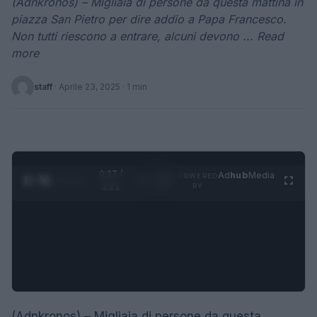
(Adnkronos) – Migliaia di persone da questa mattina in
piazza San Pietro per dire addio a Papa Francesco.
Non tutti riescono a entrare, alcuni devono ... Read
more
staff
·
Aprile 23, 2025
· 1 min
0:28 /
Ad
hub
Media
POWERED
1
/
4
1:21
BY
(Adnkronos) – Migliaia di persone da questa