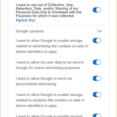
1
C’è posta per te, stasera 25 gennaio: gli ospiti e le
I want to opt-out of Collection, Use,
anticipazioni
Retention, Sale, and/or Sharing of my
Personal Data that Is Unrelated with the
2
Purposes for which it was collected.
Controlli nel settore turistico-alberghiero: dati
Opted Out
allarmanti su lavoro e sicurezza
3
La candidatura di Irsina per Capitale Italiana della
Google consents
Cultura 2029
I want to allow Google to enable storage
4
Anac: boom di appalti sotto soglia, 1,5 miliardi nel
related to advertising like cookies on web or
2026
device identifiers in apps.
5
Autorità di Bacino Po ad Ecomondo, focus su acqua e
I want to allow my user data to be sent to
territorio
Google for online advertising purposes.
I want to allow Google to send me
personalized advertising.
I want to allow Google to enable storage
related to analytics like cookies on web or
device identifiers in apps.
Il portale del lavoro e della carriera. Offerte di lavoro,
I want to allow Google to enable storage