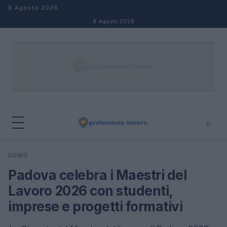
Salta al contenuto
8 Agosto 2026
8 Agosto 2026
⌕
×
⌕
NEWS
Cerca
Padova celebra i Maestri del
Lavoro 2026 con studenti,
imprese e progetti formativi