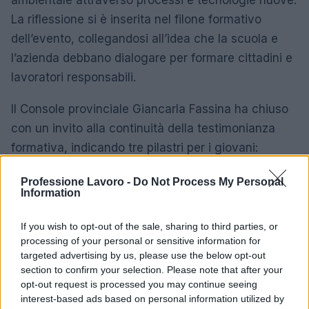
ambientale attraverso processi e tecnologie nuove.
La riflessione si è inserita nel filone formativo
dell’evento, collegandosi all’idea che la scuola e
l’azienda debbano dialogare per formare cittadini e
lavoratori responsabili.
Il Console provinciale Giancarla Fassina ha chiuso
con un invito alla continuità della testimonianza
formativa, indicando tre pilastri per i giovani:
passione
,
curiosità
e
coraggio
. Questi valori sono
Professione Lavoro -
Do Not Process My Personal
stati proposti come strumenti per affrontare il
Information
futuro del lavoro con determinazione e senso di
responsabilità.
If you wish to opt-out of the sale, sharing to third parties, or
processing of your personal or sensitive information for
Tra momenti istituzionali e tenerezze rivolte ai più
targeted advertising by us, please use the below opt-out
section to confirm your selection. Please note that after your
piccoli, non sono mancati momenti di leggerezza: il
opt-out request is processed you may continue seeing
saluto dei comici
Marco e Pippo
ha contribuito a
interest-based ads based on personal information utilized by