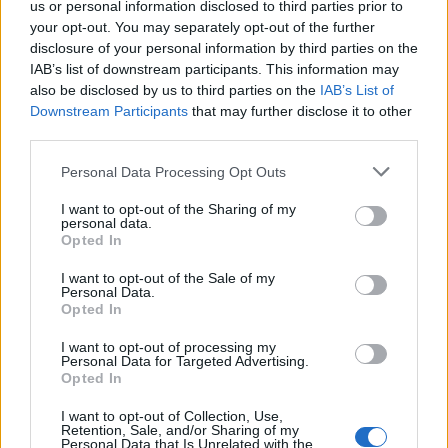
rendere l’incontro accessibile e partecipato. Nel
us or personal information disclosed to third parties prior to
your opt-out. You may separately opt-out of the further
complesso, la giornata ha ribadito il ruolo dei
disclosure of your personal information by third parties on the
Maestri del Lavoro come ponte tra esperienza,
IAB’s list of downstream participants. This information may
imprese e scuola, consolidando un modello locale
also be disclosed by us to third parties on the
IAB’s List of
Downstream Participants
that may further disclose it to other
di testimonianza formativa e di dialogo
third parties.
intergenerazionale.
Please note that this website/app uses one or more Google
Personal Data Processing Opt Outs
services and may gather and store information including but
not limited to your visit or usage behaviour. You may click to
I want to opt-out of the Sharing of my
personal data.
grant or deny consent to Google and its third-party tags to
AUTORE
Opted In
Andrea Innocenti
use your data for below specified purposes in below Google
consent section.
I want to opt-out of the Sale of my
Andrea Innocenti ha coordinato dall'estero il
Personal Data.
rientro di una cronista napoletana durante una
Opted In
crisi diplomatica, gestendo contatti con
consolati; è corrispondente esteri che
I want to opt-out of processing my
Personal Data for Targeted Advertising.
definisce linee editoriali sulla geopolitica. Nato
Opted In
a Napoli, parla dialetto locale e mantiene
rapporti con ONG partenopee.
I want to opt-out of Collection, Use,
Retention, Sale, and/or Sharing of my
Personal Data that Is Unrelated with the