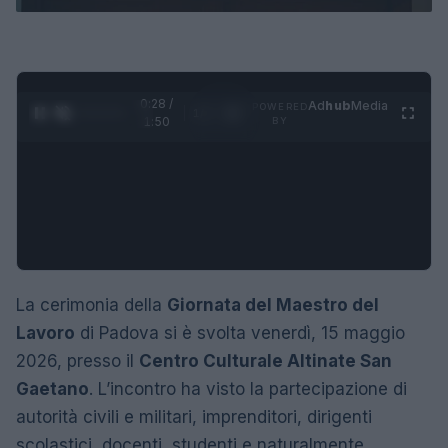
0:29 /
Ad
hub
Media
POWERED
1
/
4
1:50
BY
La cerimonia della
Giornata del Maestro del
Lavoro
di Padova si è svolta venerdì, 15 maggio
2026, presso il
Centro Culturale Altinate San
Gaetano
. L’incontro ha visto la partecipazione di
autorità civili e militari, imprenditori, dirigenti
scolastici, docenti, studenti e naturalmente