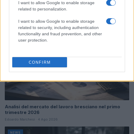
I want to allow Google to enable storage
Continua a leggere
related to personalization.
I want to allow Google to enable storage
NEWS
related to security, including authentication
functionality and fraud prevention, and other
user protection.
CONFIRM
Analisi del mercato del lavoro bresciano nel primo
trimestre 2026
Edoardo Marchesi · 4 Ago 2026
NEWS