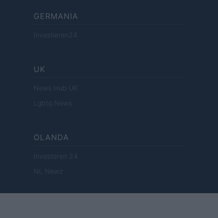
GERMANIA
Investieren24
UK
News Hub UK
Lgbtq News
OLANDA
Investeren 24
NL Newz