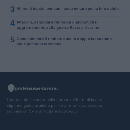
3
Alimenti tossici per cani: cosa evitare per la loro salute
4
Attacchi, sanzioni e ritorsioni diplomatiche:
aggiornamento sulla guerra Russia-Ucraina
5
Come ottenere il rimborso per la doppia tassazione
sulle pensioni tedesche
Il portale del lavoro e della carriera. Offerte di lavoro,
stipendi, guide pratiche per trovare un'occupazione,
scrivere un CV e affrontare il colloquio.
SEZIONI