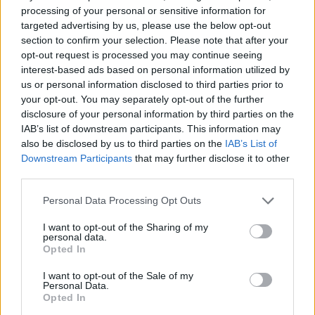
Susanna Riva
processing of your personal or sensitive information for
targeted advertising by us, please use the below opt-out
Susanna Riva osserva Bologna dalla finestra
section to confirm your selection. Please note that after your
dell’Archivio di Stato dove una volta ha
opt-out request is processed you may continue seeing
passato una settimana a consultare faldoni
interest-based ads based on personal information utilized by
sulle cooperative cittadine: quel documento
us or personal information disclosed to third parties prior to
segnò la scelta editoriale di approfondire
your opt-out. You may separately opt-out of the further
responsabilità istituzionali. Tiene linea critica
disclosure of your personal information by third parties on the
nella redazione, amante del caffè lungo e del
IAB’s list of downstream participants. This information may
taccuino sempre pieno.
also be disclosed by us to third parties on the
IAB’s List of
Downstream Participants
that may further disclose it to other
third parties.
Please note that this website/app uses one or more Google
Personal Data Processing Opt Outs
services and may gather and store information including but
not limited to your visit or usage behaviour. You may click to
I want to opt-out of the Sharing of my
personal data.
grant or deny consent to Google and its third-party tags to
Opted In
use your data for below specified purposes in below Google
consent section.
I want to opt-out of the Sale of my
Personal Data.
Opted In