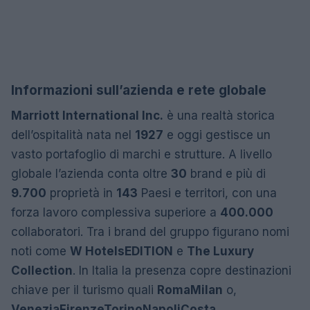
Informazioni sull’azienda e rete globale
Marriott International Inc.
è una realtà storica
dell’ospitalità nata nel
1927
e oggi gestisce un
vasto portafoglio di marchi e strutture. A livello
globale l’azienda conta oltre
30
brand e più di
9.700
proprietà in
143
Paesi e territori, con una
forza lavoro complessiva superiore a
400.000
collaboratori. Tra i brand del gruppo figurano nomi
noti come
W Hotels
EDITION
e
The Luxury
Collection
. In Italia la presenza copre destinazioni
chiave per il turismo quali
Roma
Milan
o,
Venezia
Firenze
Torino
Napoli
Costa