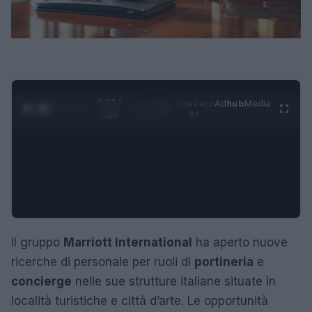
0:28 /
Ad
hub
Media
POWERED
1
/
4
1:23
BY
Il gruppo
Marriott International
ha aperto nuove
ricerche di personale per ruoli di
portineria
e
concierge
nelle sue strutture italiane situate in
località turistiche e città d’arte. Le opportunità