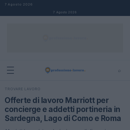
Salta al contenuto
7 Agosto 2026
7 Agosto 2026
⌕
×
⌕
TROVARE LAVORO
Cerca
Offerte di lavoro Marriott per
concierge e addetti portineria in
Sardegna, Lago di Como e Roma