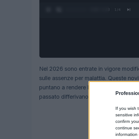
0:27 / 1:23
1
/
4
Nel 2026 sono entrate in vigore modifich
sulle assenze per malattia. Queste novi
puntano a rendere le verifiche più freq
Professio
passato differivano tra pubblico e priva
If you wish 
sensitive in
confirm you
continue se
information 