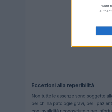
I want t
authenti
Eccezioni alla reperibilità
Non tutte le assenze sono soggette alla
per chi ha patologie gravi, per i pazient
con invalidità riconosciute o per infortu