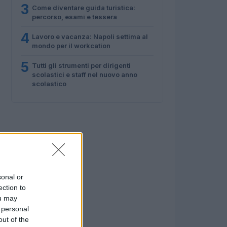
3
Come diventare guida turistica:
percorso, esami e tessera
4
Lavoro e vacanza: Napoli settima al
mondo per il workcation
5
Tutti gli strumenti per dirigenti
scolastici e staff nel nuovo anno
scolastico
sonal or
ection to
ou may
 personal
out of the