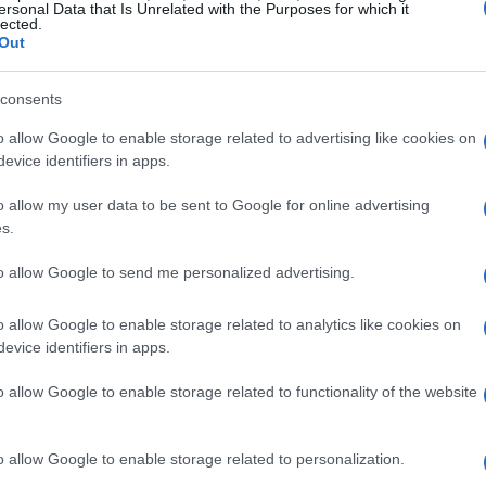
iformazione tra settori
ersonal Data that Is Unrelated with the Purposes for which it
lected.
Out
iguarda le
fasce di reperibilità
. Dal 2026 non
lico e privato: tutti i lavoratori assenti per
consents
dalle
10:00 alle 12:00
e dalle
17:00 alle 19:00
.
o allow Google to enable storage related to advertising like cookies on
festivi e i fine settimana, salvo diverse
evice identifiers in apps.
o allow my user data to be sent to Google for online advertising
s.
to allow Google to send me personalized advertising.
e anche da orientamenti giurisprudenziali che
to tra categorie. L’intento legislativo è quindi
o allow Google to enable storage related to analytics like cookies on
evice identifiers in apps.
ere i controlli più lineari: il risultato è una
 tipologie di contratto.
o allow Google to enable storage related to functionality of the website
o allow Google to enable storage related to personalization.