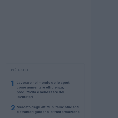
PIÙ LETTI
1
Lavorare nel mondo dello sport:
come aumentare efficienza,
produttività e benessere dei
lavoratori
2
Mercato degli affitti in Italia: studenti
e stranieri guidano la trasformazione