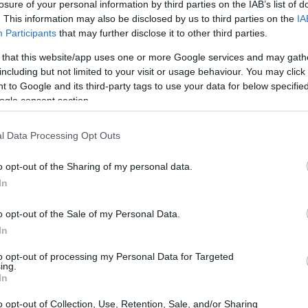
losure of your personal information by third parties on the IAB’s list of
. This information may also be disclosed by us to third parties on the
IA
Participants
that may further disclose it to other third parties.
 that this website/app uses one or more Google services and may gath
including but not limited to your visit or usage behaviour. You may click 
 to Google and its third-party tags to use your data for below specifi
ogle consent section.
l Data Processing Opt Outs
o opt-out of the Sharing of my personal data.
In
 assenze ingiustificate attraverso un aumento
o opt-out of the Sale of my Personal Data.
iari e l’adozione di strumenti digitali che
In
eguito vengono esposte le principali disposizioni
to opt-out of processing my Personal Data for Targeted
per i lavoratori.
ing.
In
o opt-out of Collection, Use, Retention, Sale, and/or Sharing