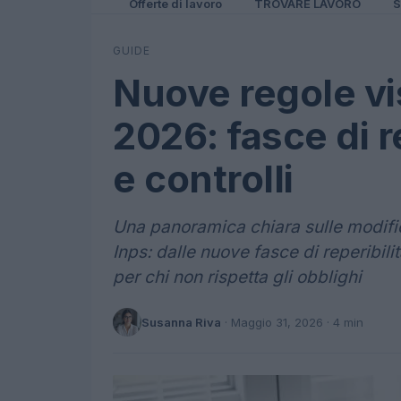
Offerte di lavoro
TROVARE LAVORO
S
GUIDE
Nuove regole vis
2026: fasce di r
e controlli
Una panoramica chiara sulle modifich
Inps: dalle nuove fasce di reperibili
per chi non rispetta gli obblighi
Susanna Riva
·
Maggio 31, 2026
· 4 min