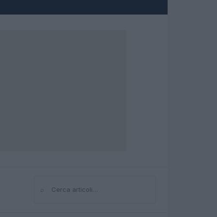
⌕
Cerca