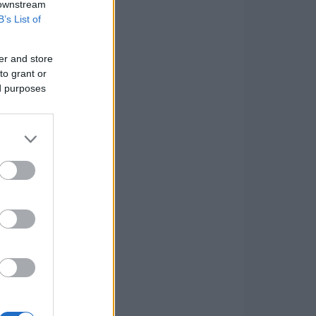
 downstream
B’s List of
er and store
to grant or
ed purposes