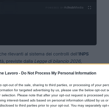
Ad
hub
Media
POWERED BY
e rilevanti al sistema dei controlli dell’
INPS
tà, previste dalla
Legge di bilancio 2026
,
uenti e rapide, uniformando regole che in
ne Lavoro -
Do Not Process My Personal Information
to.
to opt-out of the sale, sharing to third parties, or processing of your per
formation for targeted advertising by us, please use the below opt-out s
r selection. Please note that after your opt-out request is processed y
eing interest-based ads based on personal information utilized by us or
disclosed to third parties prior to your opt-out. You may separately opt-