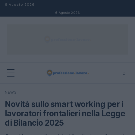
Salta al contenuto
6 Agosto 2026
6 Agosto 2026
⌕
×
⌕
NEWS
Cerca
Novità sullo smart working per i
lavoratori frontalieri nella Legge
di Bilancio 2025