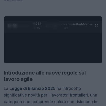
0:28 /
Ad
hub
Media
POWERED
1
/
4
1:50
BY
Introduzione alle nuove regole sul
lavoro agile
La
Legge di Bilancio 2025
ha introdotto
significative novità per i lavoratori frontalieri, una
categoria che comprende coloro che risiedono in