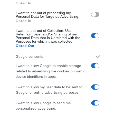
Opted In
I want to opt-out of processing my
Personal Data for Targeted Advertising.
Opted In
I want to opt-out of Collection, Use,
Retention, Sale, and/or Sharing of my
Personal Data that Is Unrelated with the
Purposes for which it was collected.
Opted Out
Analisi del mercato del lavoro bresciano nel primo
Google consents
trimestre 2026
Edoardo Marchesi · 4 Ago 2026
I want to allow Google to enable storage
related to advertising like cookies on web or
device identifiers in apps.
NEWS
I want to allow my user data to be sent to
Google for online advertising purposes.
I want to allow Google to send me
personalized advertising.