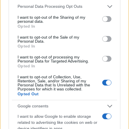
Please note that this website/app uses one or more Google
Esposito ha rilanciato la grande popolarità del
Personal Data Processing Opt Outs
services and may gather and store information including but
personaggio interpretato un tempo da Bud
not limited to your visit or usage behaviour. You may click to
I want to opt-out of the Sharing of my
personal data.
Spencer. —
spettacoliwebinfo@adnkronos.com
grant or deny consent to Google and its third-party tags to
Opted In
use your data for below specified purposes in below Google
(Web Info)
consent section.
I want to opt-out of the Sale of my
Personal Data.
Opted In
I want to opt-out of processing my
Personal Data for Targeted Advertising.
Opted In
I want to opt-out of Collection, Use,
Retention, Sale, and/or Sharing of my
Personal Data that Is Unrelated with the
Purposes for which it was collected.
Opted Out
Google consents
I want to allow Google to enable storage
related to advertising like cookies on web or
device identifiers in apps.