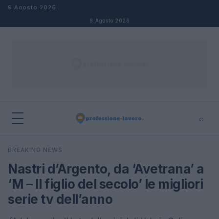
Salta al contenuto
9 Agosto 2026
9 Agosto 2026
⌕
×
⌕
BREAKING NEWS
Cerca
Nastri d’Argento, da ‘Avetrana’ a
‘M – Il figlio del secolo’ le migliori
serie tv dell’anno