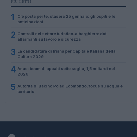
PIÙ LETTI
1
C’è posta per te, stasera 25 gennaio: gli ospiti e le
anticipazioni
2
Controlli nel settore turistico-alberghiero: dati
allarmanti su lavoro e sicurezza
3
La candidatura di Irsina per Capitale Italiana della
Cultura 2029
4
Anac: boom di appalti sotto soglia, 1,5 miliardi nel
2026
5
Autorità di Bacino Po ad Ecomondo, focus su acqua e
territorio