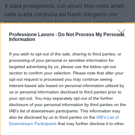
è stata protagonista, con alcuni titoli molto amati,
nella scelta condivisa dai Nastri d’Argento che
hanno premiato con Nuovo Imaie la coppia regina
di una delle ultime serie trasmesse da Rai 1. I
Professione Lavoro -
Do Not Process My Personal
Information
protagonisti di Costanza Miriam Dalmazio (già
premiata tra i Nastri Serie con Studio Battaglia) e
If you wish to opt-out of the sale, sharing to third parties, or
Marco Rossetti, popolarissimo grazie anche a 'Un
processing of your personal or sensitive information for
passo dal cielo', 'Doc – Nelle tue mani', 'Blackout –
targeted advertising by us, please use the below opt-out
section to confirm your selection. Please note that after your
Le verità nascoste', fra gli altri. Festeggiatissimo
opt-out request is processed you may continue seeing
infine con un Premio speciale Salvatore Esposito
interest-based ads based on personal information utilized by
con i Nastri d’Argento dalla Film Commission
us or personal information disclosed to third parties prior to
your opt-out. You may separately opt-out of the further
Regione Campania in occasione del suo
disclosure of your personal information by third parties on the
ventennale, un attore davvero iconico nella storia
IAB’s list of downstream participants. This information may
della grande serialità girata a Napoli. A lui un
also be disclosed by us to third parties on the
IAB’s List of
Downstream Participants
that may further disclose it to other
riconoscimento per celebrare oggi il ritorno di
third parties.
'Piedone – Uno sbirro a Napoli' che grazie a