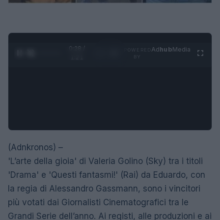
0:29 /
Ad
hub
Media
POWERED
1
/
4
1:21
BY
(Adnkronos) –
'L’arte della gioia' di Valeria Golino (Sky) tra i titoli
'Drama' e 'Questi fantasmi!' (Rai) da Eduardo, con
la regia di Alessandro Gassmann, sono i vincitori
più votati dai Giornalisti Cinematografici tra le
Grandi Serie dell’anno. Ai registi, alle produzioni e ai