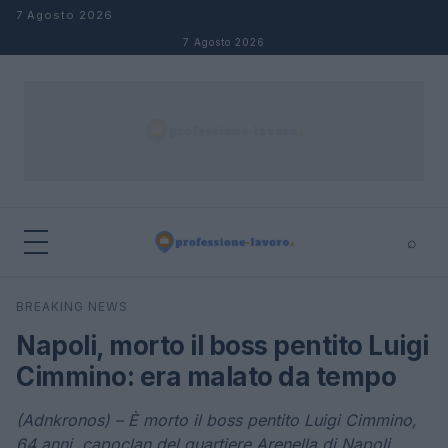
Salta al contenuto
7 Agosto 2026
7 Agosto 2026
⌕
×
⌕
BREAKING NEWS
Cerca
Napoli, morto il boss pentito Luigi
Cimmino: era malato da tempo
(Adnkronos) – È morto il boss pentito Luigi Cimmino,
64 anni, capoclan del quartiere Arenella di Napoli.