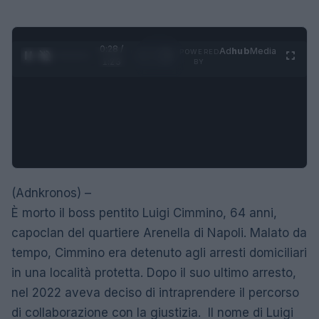
0:28 /
Ad
hub
Media
POWERED
1
/
4
1:23
BY
(Adnkronos) –
È morto il boss pentito Luigi Cimmino, 64 anni,
capoclan del quartiere Arenella di Napoli. Malato da
tempo, Cimmino era detenuto agli arresti domiciliari
in una località protetta. Dopo il suo ultimo arresto,
nel 2022 aveva deciso di intraprendere il percorso
di collaborazione con la giustizia. Il nome di Luigi