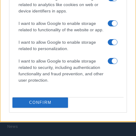
related to analytics like cookies on web or
device identifiers in apps.
I want to allow Google to enable storage
related to functionality of the website or app.
I want to allow Google to enable storage
Il portale del lavoro e della carriera. Offerte di lavoro,
related to personalization.
stipendi, guide pratiche per trovare un'occupazione,
scrivere un CV e affrontare il colloquio.
I want to allow Google to enable storage
related to security, including authentication
functionality and fraud prevention, and other
SEZIONI
user protection.
Offerte di lavoro
TROVARE LAVORO
STIPENDI
CONFIRM
GUIDE
Cv
News