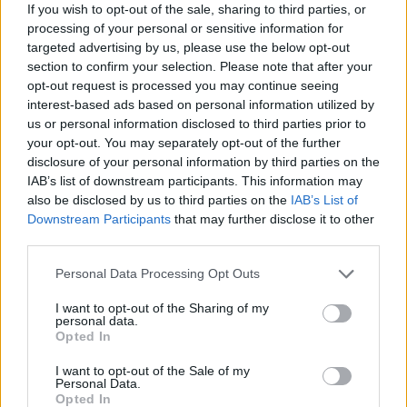
If you wish to opt-out of the sale, sharing to third parties, or
processing of your personal or sensitive information for
targeted advertising by us, please use the below opt-out
section to confirm your selection. Please note that after your
Multe ai genitori per i colloqui saltati: la decisione di
Bolzano
opt-out request is processed you may continue seeing
interest-based ads based on personal information utilized by
Paolo Mariani · 4 Ago 2026
us or personal information disclosed to third parties prior to
your opt-out. You may separately opt-out of the further
BREAKING NEWS
disclosure of your personal information by third parties on the
IAB’s list of downstream participants. This information may
also be disclosed by us to third parties on the
IAB’s List of
Downstream Participants
that may further disclose it to other
third parties.
Please note that this website/app uses one or more Google
Personal Data Processing Opt Outs
services and may gather and store information including but
not limited to your visit or usage behaviour. You may click to
I want to opt-out of the Sharing of my
personal data.
grant or deny consent to Google and its third-party tags to
Opted In
use your data for below specified purposes in below Google
consent section.
I want to opt-out of the Sale of my
Personal Data.
Lavoro digitale: il governo introduce nuove regole per
Opted In