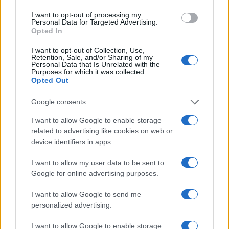
proteggere i lavoratori delle piattaforme
I want to opt-out of processing my
Andrea Innocenti · 3 Ago 2026
Personal Data for Targeted Advertising.
Opted In
I want to opt-out of Collection, Use,
Retention, Sale, and/or Sharing of my
PIÙ LETTI
Personal Data that Is Unrelated with the
Purposes for which it was collected.
Opted Out
1
C’è posta per te, stasera 25 gennaio: gli ospiti e le
anticipazioni
Google consents
2
Controlli nel settore turistico-alberghiero: dati
I want to allow Google to enable storage
allarmanti su lavoro e sicurezza
related to advertising like cookies on web or
3
device identifiers in apps.
La candidatura di Irsina per Capitale Italiana della
Cultura 2029
I want to allow my user data to be sent to
4
Ignazio La Russa lancia l’ipotesi Meloni al Quirinale: le
Google for online advertising purposes.
reazioni
I want to allow Google to send me
5
Anac: boom di appalti sotto soglia, 1,5 miliardi nel
personalized advertising.
2026
I want to allow Google to enable storage