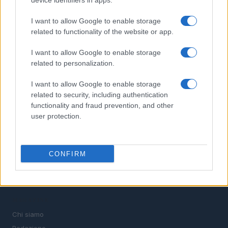
device identifiers in apps.
I want to allow Google to enable storage
related to functionality of the website or app.
Il portale del lavoro e della carriera. Offerte di lavoro,
stipendi, guide pratiche per trovare un'occupazione,
I want to allow Google to enable storage
scrivere un CV e affrontare il colloquio.
related to personalization.
I want to allow Google to enable storage
SEZIONI
related to security, including authentication
functionality and fraud prevention, and other
Offerte di lavoro
user protection.
TROVARE LAVORO
STIPENDI
GUIDE
CONFIRM
Cv
News
MAGAZINE
Chi siamo
Redazione