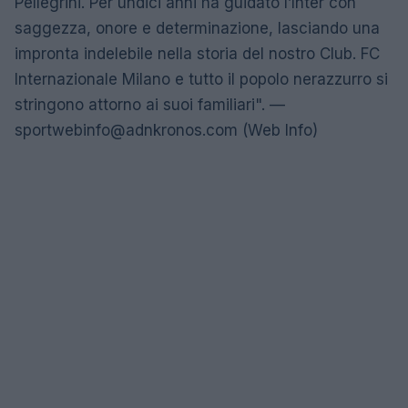
Pellegrini. Per undici anni ha guidato l’Inter con
saggezza, onore e determinazione, lasciando una
impronta indelebile nella storia del nostro Club. FC
Internazionale Milano e tutto il popolo nerazzurro si
stringono attorno ai suoi familiari". —
sportwebinfo@adnkronos.com
(Web Info)