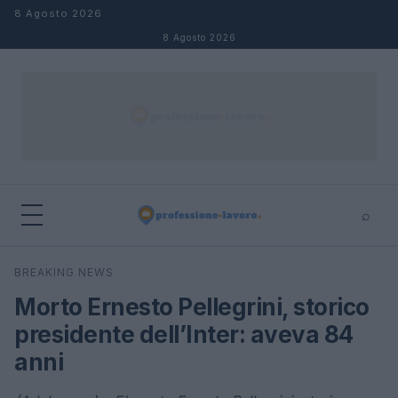
Salta al contenuto
8 Agosto 2026
8 Agosto 2026
⌕
×
⌕
BREAKING NEWS
Cerca
Morto Ernesto Pellegrini, storico
presidente dell’Inter: aveva 84
anni