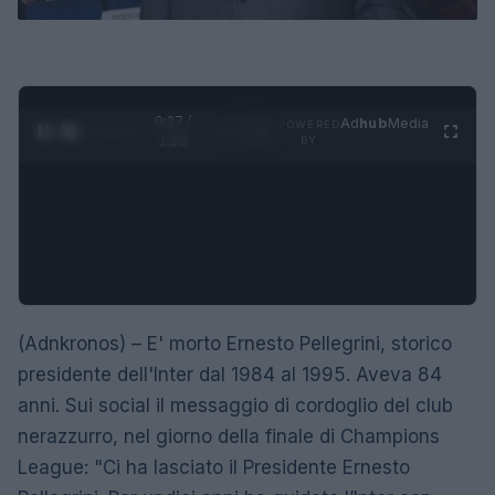
0:28 /
Ad
hub
Media
POWERED
1
/
4
1:23
BY
(Adnkronos) – E' morto Ernesto Pellegrini, storico
presidente dell'Inter dal 1984 al 1995. Aveva 84
anni. Sui social il messaggio di cordoglio del club
nerazzurro, nel giorno della finale di Champions
League: "Ci ha lasciato il Presidente Ernesto