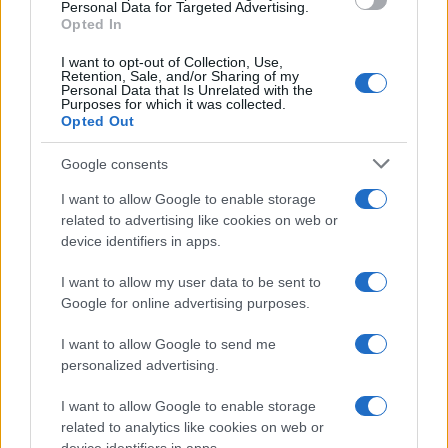
Personal Data for Targeted Advertising.
Opted In
PIÙ LETTI
I want to opt-out of Collection, Use,
Retention, Sale, and/or Sharing of my
1
Personal Data that Is Unrelated with the
C’è posta per te, stasera 25 gennaio: gli ospiti e le
Purposes for which it was collected.
anticipazioni
Opted Out
2
Controlli nel settore turistico-alberghiero: dati
Google consents
allarmanti su lavoro e sicurezza
I want to allow Google to enable storage
3
La candidatura di Irsina per Capitale Italiana della
related to advertising like cookies on web or
Cultura 2029
device identifiers in apps.
4
Anac: boom di appalti sotto soglia, 1,5 miliardi nel
2026
I want to allow my user data to be sent to
Google for online advertising purposes.
5
Autorità di Bacino Po ad Ecomondo, focus su acqua e
territorio
I want to allow Google to send me
personalized advertising.
I want to allow Google to enable storage
related to analytics like cookies on web or