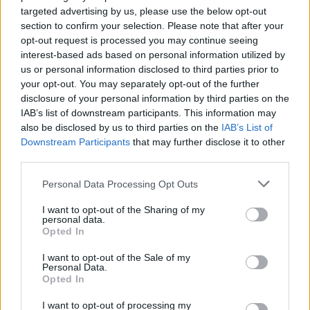
Multe ai genitori per i colloqui saltati: la decisione di
targeted advertising by us, please use the below opt-out
Bolzano
section to confirm your selection. Please note that after your
Paolo Mariani · 4 Ago 2026
opt-out request is processed you may continue seeing
interest-based ads based on personal information utilized by
BREAKING NEWS
us or personal information disclosed to third parties prior to
your opt-out. You may separately opt-out of the further
disclosure of your personal information by third parties on the
IAB’s list of downstream participants. This information may
also be disclosed by us to third parties on the
IAB’s List of
Downstream Participants
that may further disclose it to other
third parties.
Please note that this website/app uses one or more Google
Personal Data Processing Opt Outs
services and may gather and store information including but
not limited to your visit or usage behaviour. You may click to
I want to opt-out of the Sharing of my
personal data.
grant or deny consent to Google and its third-party tags to
Opted In
use your data for below specified purposes in below Google
consent section.
Lavoro digitale: il governo introduce nuove regole per
I want to opt-out of the Sale of my
Personal Data.
proteggere i lavoratori delle piattaforme
Opted In
Andrea Innocenti · 3 Ago 2026
I want to opt-out of processing my