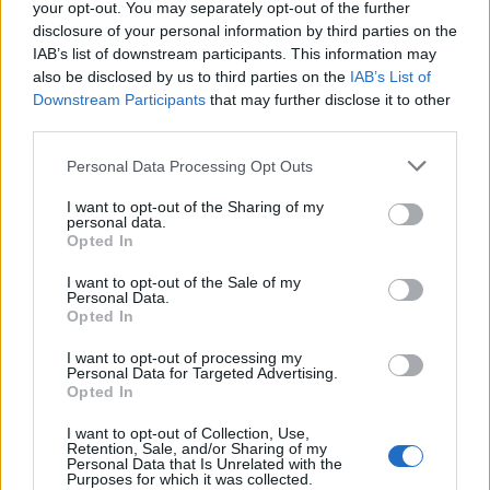
your opt-out. You may separately opt-out of the further
disclosure of your personal information by third parties on the
IAB’s list of downstream participants. This information may
also be disclosed by us to third parties on the
IAB’s List of
Downstream Participants
that may further disclose it to other
third parties.
Please note that this website/app uses one or more Google
Personal Data Processing Opt Outs
services and may gather and store information including but
not limited to your visit or usage behaviour. You may click to
I want to opt-out of the Sharing of my
personal data.
grant or deny consent to Google and its third-party tags to
Opted In
Codice della strada 2026: tutte le modifiche in
use your data for below specified purposes in below Google
discussione
consent section.
I want to opt-out of the Sale of my
Sofia Ricci · 8 Ago 2026
Personal Data.
Opted In
BREAKING NEWS
I want to opt-out of processing my
Personal Data for Targeted Advertising.
Opted In
I want to opt-out of Collection, Use,
Retention, Sale, and/or Sharing of my
Personal Data that Is Unrelated with the
Purposes for which it was collected.