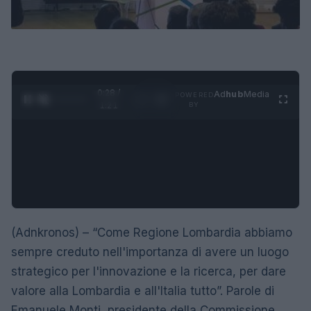
0:28 /
Ad
hub
Media
POWERED
1
/
4
1:21
BY
(Adnkronos) – “Come Regione Lombardia abbiamo
sempre creduto nell'importanza di avere un luogo
strategico per l'innovazione e la ricerca, per dare
valore alla Lombardia e all'Italia tutto”. Parole di
Emanuele Monti, presidente della Commissione