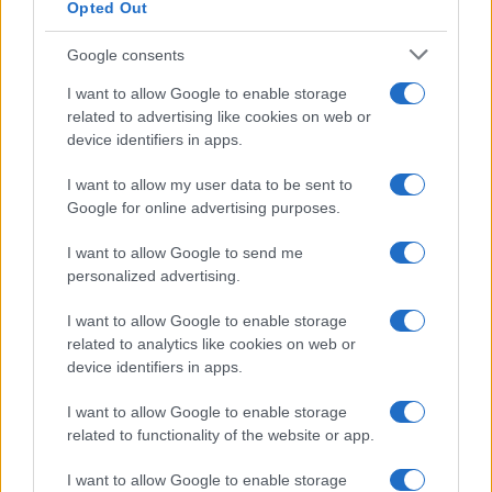
Opted Out
Google consents
I want to allow Google to enable storage
related to advertising like cookies on web or
device identifiers in apps.
La candidatura di Irsina per Capitale Italiana della
Cultura 2029
I want to allow my user data to be sent to
Susanna Riva · 5 Ago 2026
Google for online advertising purposes.
I want to allow Google to send me
personalized advertising.
PIÙ LETTI
I want to allow Google to enable storage
1
C’è posta per te, stasera 25 gennaio: gli ospiti e le
related to analytics like cookies on web or
anticipazioni
device identifiers in apps.
2
Controlli nel settore turistico-alberghiero: dati
I want to allow Google to enable storage
allarmanti su lavoro e sicurezza
related to functionality of the website or app.
3
La candidatura di Irsina per Capitale Italiana della
I want to allow Google to enable storage
Cultura 2029