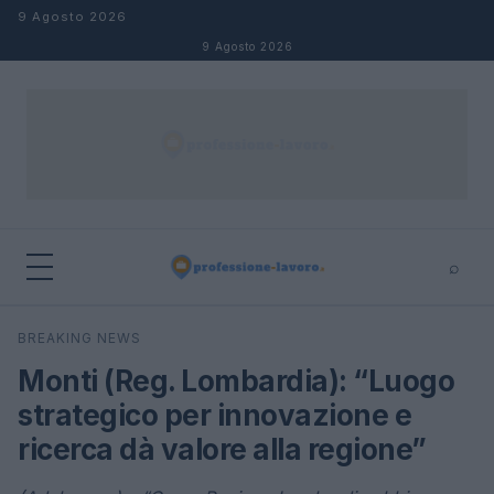
Salta al contenuto
9 Agosto 2026
9 Agosto 2026
⌕
×
⌕
BREAKING NEWS
Cerca
Monti (Reg. Lombardia): “Luogo
strategico per innovazione e
ricerca dà valore alla regione”