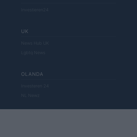
Investieren24
UK
News Hub UK
Lgbtq News
OLANDA
Investeren 24
NL Newz