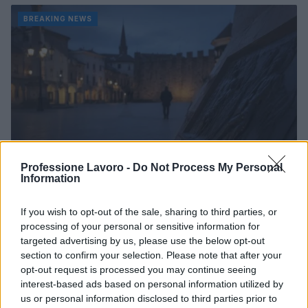
BREAKING NEWS
Professione Lavoro -
Do Not Process My Personal
Information
70° anniversario della tragedia di Marcinelle: omaggi
If you wish to opt-out of the sale, sharing to third parties, or
e riflessioni
processing of your personal or sensitive information for
Andrea Innocenti · 9 Ago 2026
targeted advertising by us, please use the below opt-out
section to confirm your selection. Please note that after your
opt-out request is processed you may continue seeing
BREAKING NEWS
interest-based ads based on personal information utilized by
us or personal information disclosed to third parties prior to