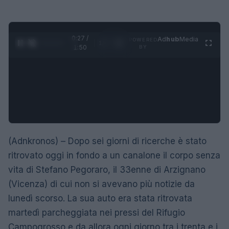
0:28 /
Ad
hub
Media
POWERED
1
/
4
1:50
BY
(Adnkronos) – Dopo sei giorni di ricerche è stato
ritrovato oggi in fondo a un canalone il corpo senza
vita di Stefano Pegoraro, il 33enne di Arzignano
(Vicenza) di cui non si avevano più notizie da
lunedì scorso. La sua auto era stata ritrovata
martedì parcheggiata nei pressi del Rifugio
Campogrosso e da allora ogni giorno tra i trenta e i