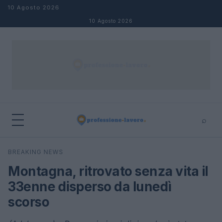
Salta al contenuto
10 Agosto 2026
10 Agosto 2026
⌕
×
⌕
BREAKING NEWS
Cerca
Montagna, ritrovato senza vita il
33enne disperso da lunedì
scorso