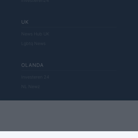
Investieren24
UK
News Hub UK
Lgbtq News
OLANDA
Investeren 24
NL Newz