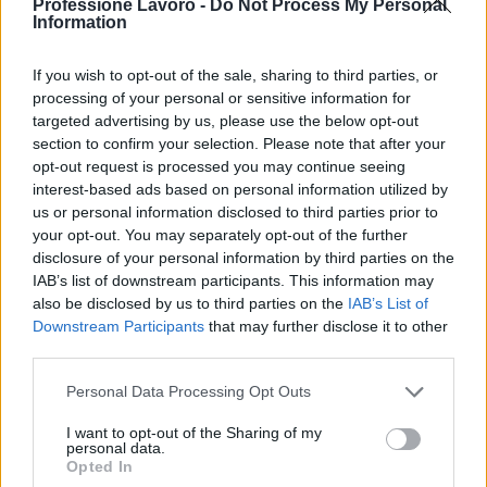
Professione Lavoro -
Do Not Process My Personal
Information
If you wish to opt-out of the sale, sharing to third parties, or
processing of your personal or sensitive information for
targeted advertising by us, please use the below opt-out
section to confirm your selection. Please note that after your
opt-out request is processed you may continue seeing
interest-based ads based on personal information utilized by
Quadrelle, opposizione critica gestione comunale
us or personal information disclosed to third parties prior to
dopo 75 giorni
your opt-out. You may separately opt-out of the further
Paolo Mariani · 9 Ago 2026
disclosure of your personal information by third parties on the
IAB’s list of downstream participants. This information may
also be disclosed by us to third parties on the
IAB’s List of
BREAKING NEWS
Downstream Participants
that may further disclose it to other
third parties.
Please note that this website/app uses one or more Google
Personal Data Processing Opt Outs
services and may gather and store information including but
not limited to your visit or usage behaviour. You may click to
I want to opt-out of the Sharing of my
personal data.
grant or deny consent to Google and its third-party tags to
Opted In
use your data for below specified purposes in below Google