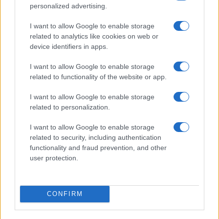
4
Barbie 2 a rischio: i motivi del blocco tra Warner Bros e
personalized advertising.
il cast
I want to allow Google to enable storage
5
Proroga detassazione e nuove tutele: cosa cambia con
related to analytics like cookies on web or
la Legge di Bilancio 2027
device identifiers in apps.
I want to allow Google to enable storage
related to functionality of the website or app.
I want to allow Google to enable storage
related to personalization.
I want to allow Google to enable storage
Il portale del lavoro e della carriera. Offerte di lavoro,
related to security, including authentication
stipendi, guide pratiche per trovare un'occupazione,
functionality and fraud prevention, and other
scrivere un CV e affrontare il colloquio.
user protection.
SEZIONI
CONFIRM
Offerte di lavoro
TROVARE LAVORO