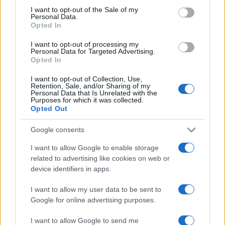
consent section.
I want to opt-out of the Sale of my
Personal Data.
Opted In
I want to opt-out of processing my
Personal Data for Targeted Advertising.
70° anniversario della tragedia di Marcinelle: omaggi
Opted In
e riflessioni
Andrea Innocenti · 9 Ago 2026
I want to opt-out of Collection, Use,
Retention, Sale, and/or Sharing of my
Personal Data that Is Unrelated with the
Purposes for which it was collected.
Opted Out
PIÙ LETTI
Google consents
1
C’è posta per te, stasera 25 gennaio: gli ospiti e le
I want to allow Google to enable storage
anticipazioni
related to advertising like cookies on web or
2
device identifiers in apps.
La candidatura di Irsina per Capitale Italiana della
Cultura 2029
I want to allow my user data to be sent to
3
Multe ai genitori per i colloqui saltati: la decisione di
Google for online advertising purposes.
Bolzano
I want to allow Google to send me