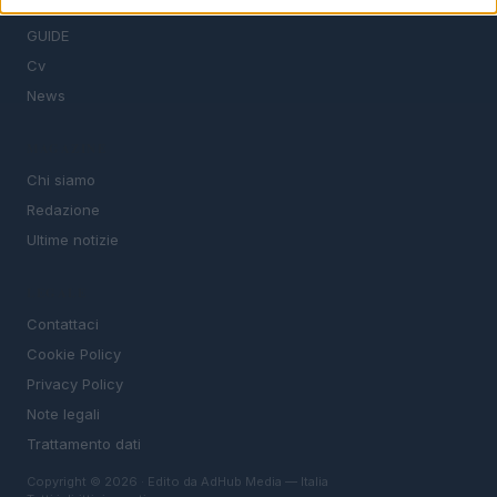
STIPENDI
GUIDE
Cv
News
MAGAZINE
Chi siamo
Redazione
Ultime notizie
LEGALE
Contattaci
Cookie Policy
Privacy Policy
Note legali
Trattamento dati
Copyright © 2026 · Edito da AdHub Media — Italia