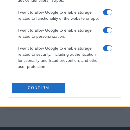
device identifiers in apps.
I want to allow Google to enable storage
PIÙ LETTI
related to functionality of the website or app.
1
C’è posta per te, stasera 25 gennaio: gli ospiti e le
I want to allow Google to enable storage
anticipazioni
related to personalization.
2
La candidatura di Irsina per Capitale Italiana della
I want to allow Google to enable storage
Cultura 2029
related to security, including authentication
3
functionality and fraud prevention, and other
Barbie 2 a rischio: i motivi del blocco tra Warner Bros e
il cast
user protection.
4
Multe ai genitori per i colloqui saltati: la decisione di
Bolzano
CONFIRM
5
Proroga detassazione e nuove tutele: cosa cambia con
la Legge di Bilancio 2027