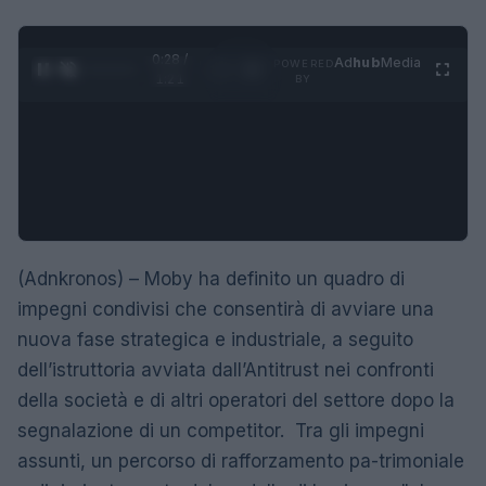
0:28 /
Ad
hub
Media
POWERED
1
/
4
1:21
BY
(Adnkronos) – Moby ha definito un quadro di
impegni condivisi che consentirà di avviare una
nuova fase strategica e industriale, a seguito
dell’istruttoria avviata dall’Antitrust nei confronti
della società e di altri operatori del settore dopo la
segnalazione di un competitor. Tra gli impegni
assunti, un percorso di rafforzamento pa-trimoniale