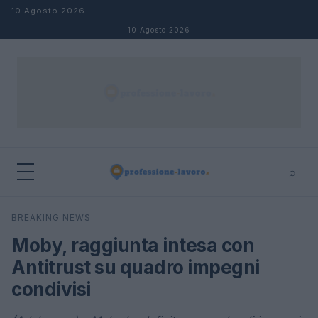
Salta al contenuto
10 Agosto 2026
10 Agosto 2026
⌕
×
⌕
BREAKING NEWS
Cerca
Moby, raggiunta intesa con
Antitrust su quadro impegni
condivisi