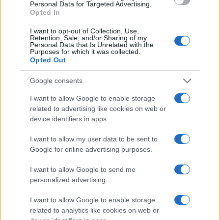
70° anniversario della tragedia di Marcinelle: omaggi
Personal Data for Targeted Advertising.
e riflessioni
Opted In
Andrea Innocenti · 9 Ago 2026
I want to opt-out of Collection, Use,
Retention, Sale, and/or Sharing of my
Personal Data that Is Unrelated with the
BREAKING NEWS
Purposes for which it was collected.
Opted Out
Google consents
I want to allow Google to enable storage
related to advertising like cookies on web or
device identifiers in apps.
I want to allow my user data to be sent to
Google for online advertising purposes.
I want to allow Google to send me
personalized advertising.
Codice della strada 2026: tutte le modifiche in
discussione
I want to allow Google to enable storage
Sofia Ricci · 8 Ago 2026
related to analytics like cookies on web or