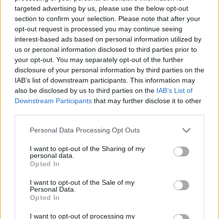
targeted advertising by us, please use the below opt-out
section to confirm your selection. Please note that after your
opt-out request is processed you may continue seeing
interest-based ads based on personal information utilized by
Quadrelle, opposizione critica gestione comunale
us or personal information disclosed to third parties prior to
dopo 75 giorni
your opt-out. You may separately opt-out of the further
Paolo Mariani · 9 Ago 2026
disclosure of your personal information by third parties on the
IAB’s list of downstream participants. This information may
BREAKING NEWS
also be disclosed by us to third parties on the
IAB’s List of
Downstream Participants
that may further disclose it to other
third parties.
Please note that this website/app uses one or more Google
Personal Data Processing Opt Outs
services and may gather and store information including but
not limited to your visit or usage behaviour. You may click to
I want to opt-out of the Sharing of my
personal data.
grant or deny consent to Google and its third-party tags to
Opted In
use your data for below specified purposes in below Google
consent section.
I want to opt-out of the Sale of my
Personal Data.
Opted In
I want to opt-out of processing my