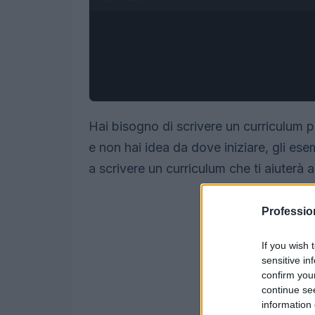
Hai bisogno di scrivere un curriculum 
e non hai idea da dove iniziare, gli ese
a scrivere un curriculum che ti aiuterà 
Professio
If you wish 
sensitive in
confirm you
continue se
information 