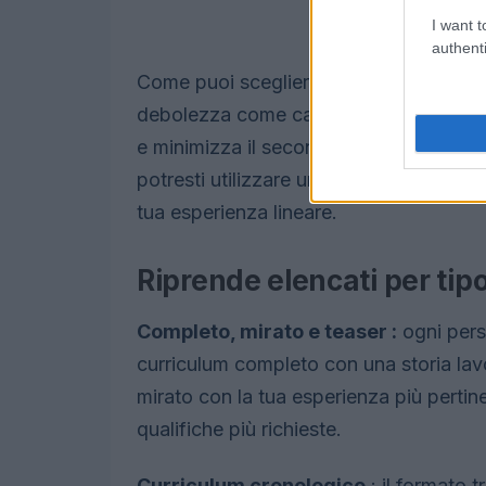
I want t
authenti
Come puoi scegliere il formato giusto pe
debolezza come candidato, quindi selezi
e minimizza il secondo. Ad esempio, se 
potresti utilizzare un curriculum funzion
tua esperienza lineare.
Riprende elencati per tip
Completo, mirato e teaser :
ogni pers
curriculum completo con una storia lavo
mirato con la tua esperienza più pertin
qualifiche più richieste.
Curriculum cronologico
: il formato t