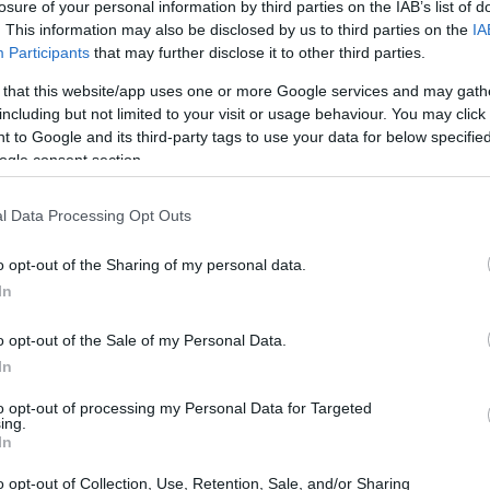
losure of your personal information by third parties on the IAB’s list of
. This information may also be disclosed by us to third parties on the
IA
Participants
that may further disclose it to other third parties.
 that this website/app uses one or more Google services and may gath
including but not limited to your visit or usage behaviour. You may click 
 to Google and its third-party tags to use your data for below specifi
ogle consent section.
l Data Processing Opt Outs
er lavori che vanno da posizioni di livello base
o opt-out of the Sharing of my personal data.
sempi per ogni livello di abilità, molte professioni
In
o opt-out of the Sale of my Personal Data.
In
. Questo ti aiuterà a ricordare cosa ti piace e
ncludere quando inizi a scrivere il tuo.
to opt-out of processing my Personal Data for Targeted
ing.
In
 curriculum
o opt-out of Collection, Use, Retention, Sale, and/or Sharing