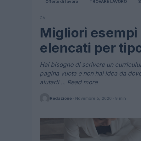
Offerte di lavoro
TROVARE LAVORO
S
CV
Migliori esempi
elencati per tip
Hai bisogno di scrivere un curricul
pagina vuota e non hai idea da dove
aiutarti ... Read more
Redazione
·
Novembre 5, 2020
· 9 min