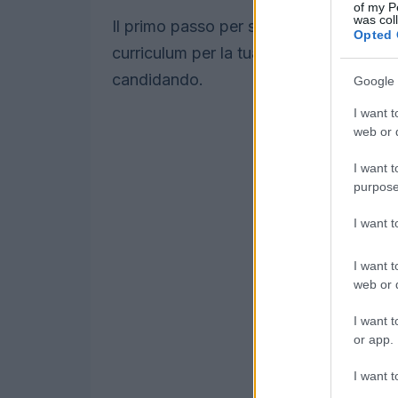
of my P
was col
Il primo passo per scrivere un ottimo cur
Opted 
curriculum per la tua storia lavorativa, la
candidando.
Google 
I want t
web or d
I want t
purpose
I want 
I want t
web or d
I want t
or app.
I want t