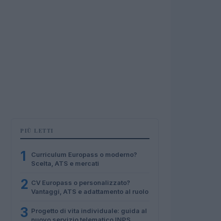
PIÙ LETTI
1
Curriculum Europass o moderno?
Scelta, ATS e mercati
2
CV Europass o personalizzato?
Vantaggi, ATS e adattamento al ruolo
3
Progetto di vita individuale: guida al
nuovo servizio telematico INPS