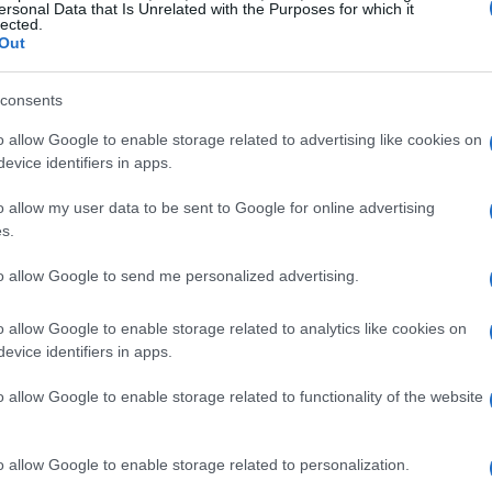
ersonal Data that Is Unrelated with the Purposes for which it
lected.
riculum è scegliere il miglior tipo di
Out
 tua esperienza e i lavori per i quali ti stai
consents
o allow Google to enable storage related to advertising like cookies on
evice identifiers in apps.
o allow my user data to be sent to Google for online advertising
s.
to allow Google to send me personalized advertising.
o allow Google to enable storage related to analytics like cookies on
evice identifiers in apps.
o allow Google to enable storage related to functionality of the website
o allow Google to enable storage related to personalization.