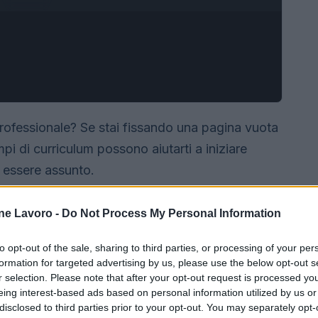
professionale? Se stai fissando una pagina vuota
mpi di curriculum possono aiutarti a iniziare
a essere assunto.
ne Lavoro -
Do Not Process My Personal Information
to opt-out of the sale, sharing to third parties, or processing of your per
formation for targeted advertising by us, please use the below opt-out s
r selection. Please note that after your opt-out request is processed y
eing interest-based ads based on personal information utilized by us or
disclosed to third parties prior to your opt-out. You may separately opt-