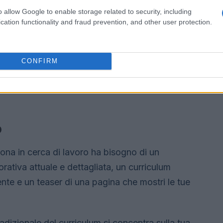
o allow Google to enable storage related to security, including
cation functionality and fraud prevention, and other user protection.
r te? Tieni a mente i tuoi punti di forza e di
ona il tipo di curriculum che evidenzia il primo
CONFIRM
hai una lacuna nella tua storia lavorativa ,
ale per enfatizzare le tue capacità rispetto alla
o
ona in cerca di lavoro ha bisogno di un
rativa attuale e dettagliata, un curriculum
ente e un teaser di una pagina che mostri le tue
radizionale del curriculum si concentra sulla tua