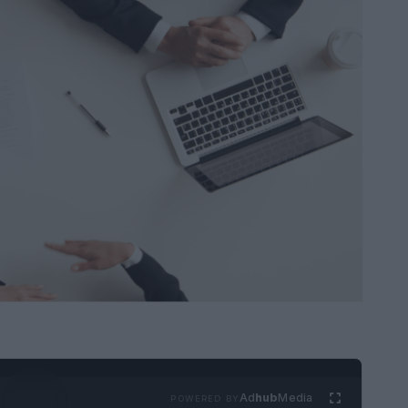
Ad
hub
Media
POWERED BY