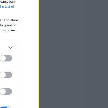
 downstream
B’s List of
er and store
to grant or
ed purposes