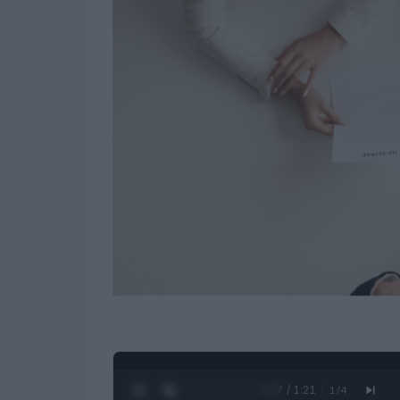
0:28 / 1:21
1
/
4