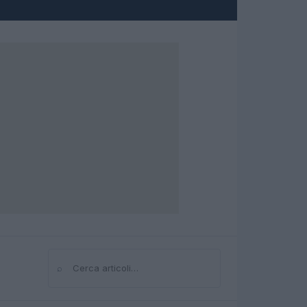
⌕
Cerca