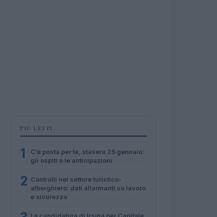
PIÙ LETTI
1
C’è posta per te, stasera 25 gennaio:
gli ospiti e le anticipazioni
2
Controlli nel settore turistico-
alberghiero: dati allarmanti su lavoro
e sicurezza
La candidatura di Irsina per Capitale