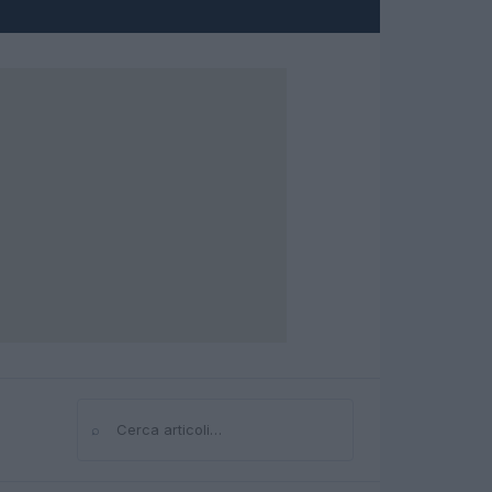
⌕
Cerca