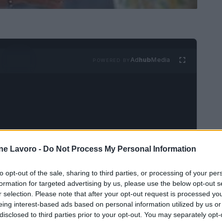
Ad
hub
Media
POWERED BY
ne Lavoro -
Do Not Process My Personal Information
do torrido al Centro-Sud. Complice una
entrionali il meteo continua a dividere l'Italia in
to opt-out of the sale, sharing to third parties, or processing of your per
allerta gialla oggi per la provincia autonoma di
formation for targeted advertising by us, please use the below opt-out s
r selection. Please note that after your opt-out request is processed y
i settori di Piemonte, Lombardia e Veneto.
eing interest-based ads based on personal information utilized by us or
le regioni centro-meridionali. Bollino rosso
disclosed to third parties prior to your opt-out. You may separately opt-