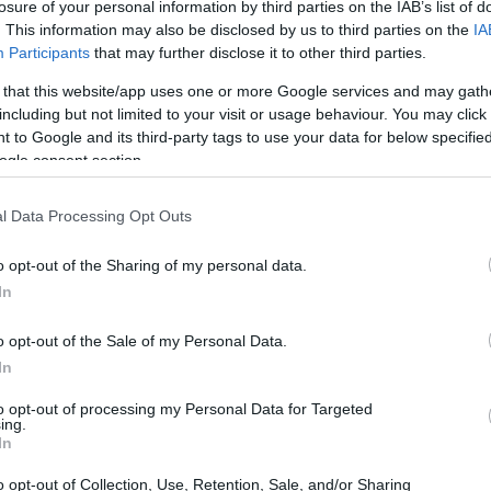
losure of your personal information by third parties on the IAB’s list of
a si colora d'arancione, portando a sette i
. This information may also be disclosed by us to third parties on the
IA
re a Pescara, Bari, Catania, Frosinone, Messina,
Participants
that may further disclose it to other third parties.
lli sono 8: Ancona, Bologna, Cagliari, Firenze,
 that this website/app uses one or more Google services and may gath
 previsioni saranno, addirittura, tre le città da
including but not limited to your visit or usage behaviour. You may click 
 to Google and its third-party tags to use your data for below specifi
ati e otto da bollino arancione.
ogle consent section.
condizioni a rischio per la salute della
25 luglio Campobasso, Palermo e Pescara, mentre
l Data Processing Opt Outs
iguarderà Bari, Catania, Frosinone, Messina,
o opt-out of the Sharing of my personal data.
 giallo (rischio 1, livello di pre-allerta) 4 città:
In
onacawebinfo@adnkronos.com
(Web Info)
o opt-out of the Sale of my Personal Data.
In
to opt-out of processing my Personal Data for Targeted
ing.
In
o opt-out of Collection, Use, Retention, Sale, and/or Sharing