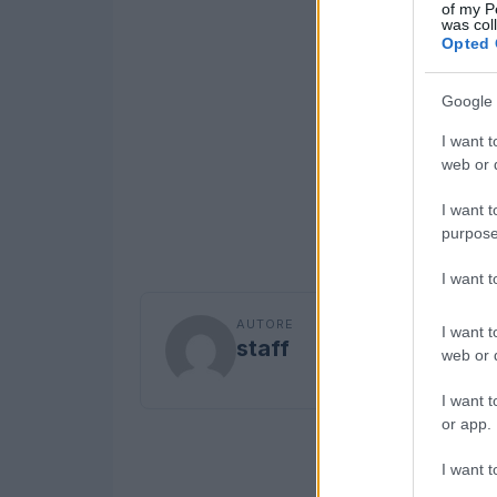
of my P
was col
Opted 
Google 
I want t
web or d
I want t
purpose
I want 
AUTORE
I want t
staff
web or d
I want t
or app.
I want t