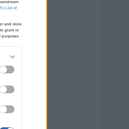
 downstream
B’s List of
er and store
to grant or
ed purposes