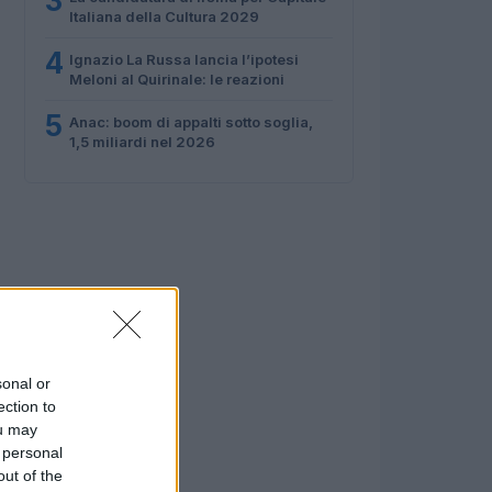
3
Italiana della Cultura 2029
4
Ignazio La Russa lancia l’ipotesi
Meloni al Quirinale: le reazioni
5
Anac: boom di appalti sotto soglia,
1,5 miliardi nel 2026
sonal or
ection to
ou may
 personal
out of the