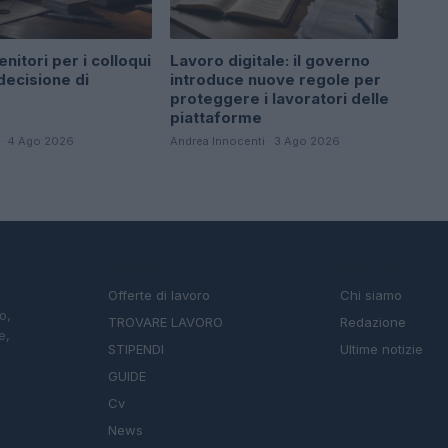
enitori per i colloqui
Lavoro digitale: il governo
 decisione di
introduce nuove regole per
proteggere i lavoratori delle
piattaforme
 · 4 Ago 2026
Andrea Innocenti · 3 Ago 2026
SEZIONI
MAGAZINE
Offerte di lavoro
Chi siamo
o,
TROVARE LAVORO
Redazione
e,
STIPENDI
Ultime notizie
GUIDE
Cv
News