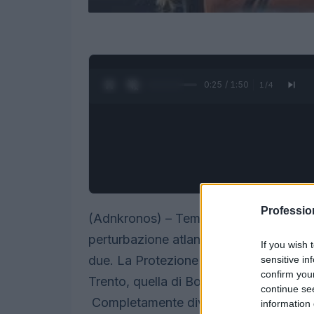
0:26 / 1:50
1
/
4
Professio
(Adnkronos) – Temporali al Nord e cal
perturbazione atlantica nelle regioni sett
If you wish 
due. La Protezione civile ha emesso un'
sensitive in
confirm you
Trento, quella di Bolzano, oltre ad amp
continue se
Completamente diversa la situazione nel
information 