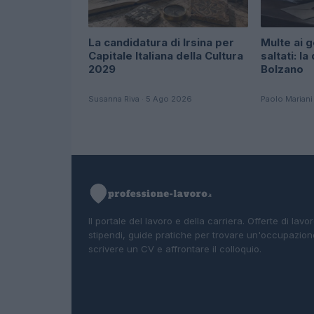
La candidatura di Irsina per
Multe ai g
Capitale Italiana della Cultura
saltati: la
2029
Bolzano
Susanna Riva · 5 Ago 2026
Paolo Mariani
Il portale del lavoro e della carriera. Offerte di lavor
stipendi, guide pratiche per trovare un'occupazion
scrivere un CV e affrontare il colloquio.