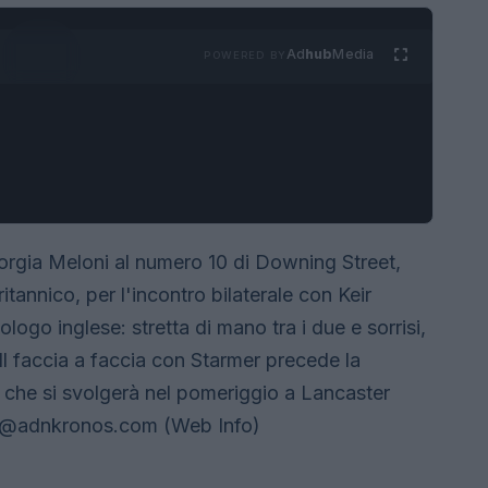
Ad
hub
Media
POWERED BY
iorgia Meloni al numero 10 di Downing Street,
itannico, per l'incontro bilaterale con Keir
logo inglese: stretta di mano tra i due e sorrisi,
Il faccia a faccia con Starmer precede la
na che si svolgerà nel pomeriggio a Lancaster
fo@adnkronos.com
(Web Info)