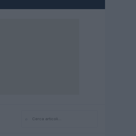
⌕
Cerca