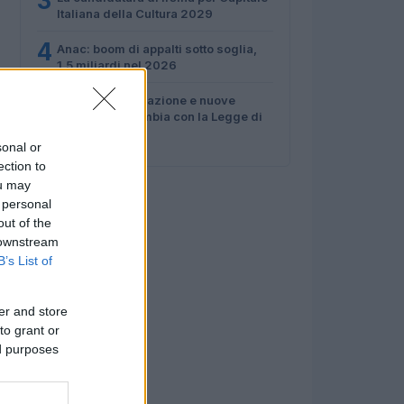
3
Italiana della Cultura 2029
4
Anac: boom di appalti sotto soglia,
1,5 miliardi nel 2026
5
Proroga detassazione e nuove
tutele: cosa cambia con la Legge di
Bilancio 2027
sonal or
ection to
ou may
 personal
out of the
 downstream
B’s List of
er and store
to grant or
ed purposes