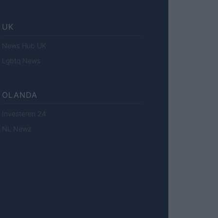
UK
News Hub UK
Lgbtq News
OLANDA
Investeren 24
NL Newz