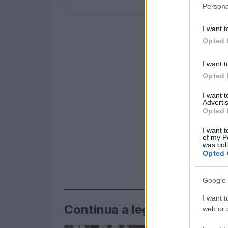
Persona
I want t
Opted 
I want t
Opted 
I want 
Advertis
Opted 
I want t
of my P
was col
Opted 
Google 
I want t
Continua a leggere
web or d