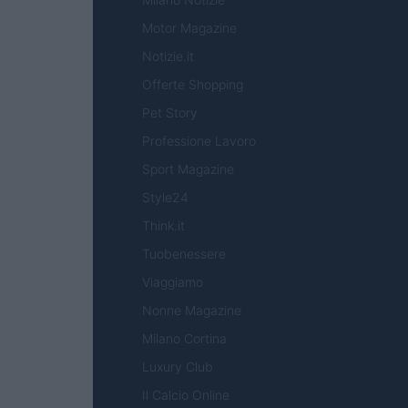
Motor Magazine
Notizie.it
Offerte Shopping
Pet Story
Professione Lavoro
Sport Magazine
Style24
Think.it
Tuobenessere
Viaggiamo
Nonne Magazine
Milano Cortina
Luxury Club
Il Calcio Online