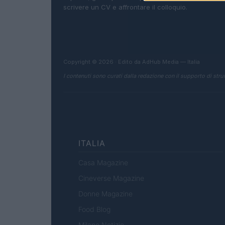
scrivere un CV e affrontare il colloquio.
Copyright © 2026 · Edito da AdHub Media — Italia
I contenuti sono curati dalla redazione con il supporto di strum
ITALIA
Casa Magazine
Cineverse Magazine
Donne Magazine
Food Blog
Milano Notizie