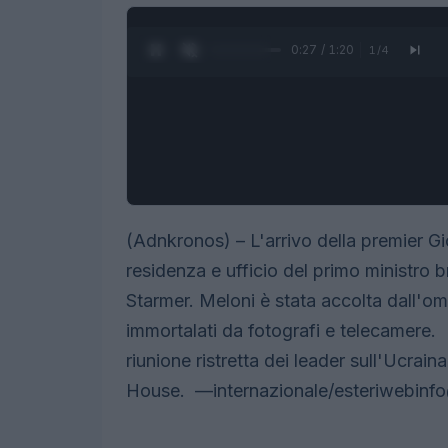
0:28 / 1:20
1
/
4
(Adnkronos) – L'arrivo della premier G
residenza e ufficio del primo ministro br
Starmer. Meloni è stata accolta dall'omo
immortalati da fotografi e telecamere. 
riunione ristretta dei leader sull'Ucrai
House. —internazionale/
esteriwebin