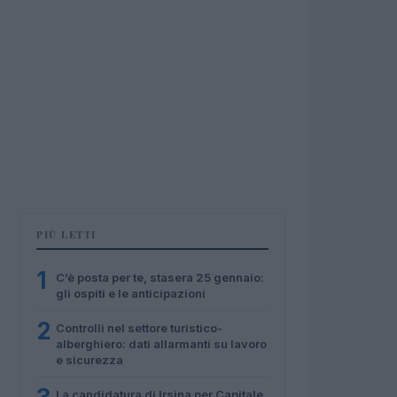
PIÙ LETTI
1
C’è posta per te, stasera 25 gennaio:
gli ospiti e le anticipazioni
2
Controlli nel settore turistico-
alberghiero: dati allarmanti su lavoro
e sicurezza
La candidatura di Irsina per Capitale