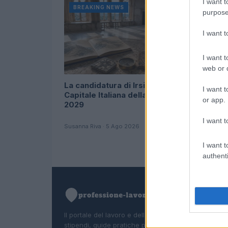
I want t
BREAKING NEWS
BREAKIN
purpose
I want 
I want t
web or d
La candidatura di Irsina per
Multe ai g
I want t
Capitale Italiana della Cultura
saltati: la
or app.
2029
Bolzano
I want t
Susanna Riva · 5 Ago 2026
Paolo Mariani
I want t
authenti
Il portale del lavoro e della carriera. Offerte di lavor
stipendi, guide pratiche per trovare un'occupazion