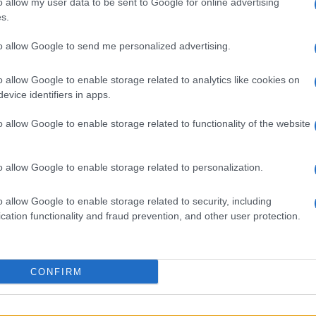
o allow my user data to be sent to Google for online advertising
G NEWS
BREAKING NEWS
s.
to allow Google to send me personalized advertising.
o allow Google to enable storage related to analytics like cookies on
evice identifiers in apps.
enitori per i colloqui
Lavoro digitale: il governo
o allow Google to enable storage related to functionality of the website
 decisione di
introduce nuove regole per
proteggere i lavoratori delle
piattaforme
o allow Google to enable storage related to personalization.
 · 4 Ago 2026
Andrea Innocenti · 3 Ago 2026
o allow Google to enable storage related to security, including
cation functionality and fraud prevention, and other user protection.
SEZIONI
MAGAZINE
CONFIRM
Offerte di lavoro
Chi siamo
o,
TROVARE LAVORO
Redazione
e,