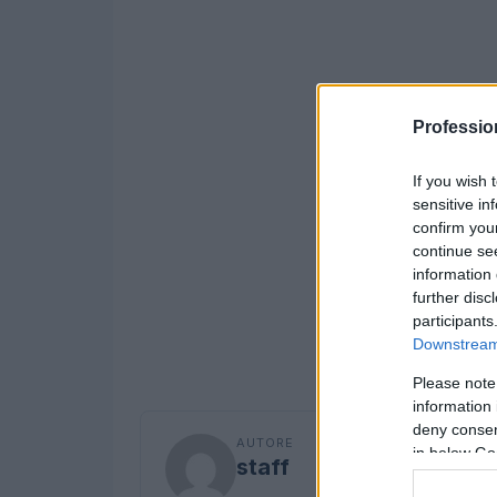
Professio
If you wish 
sensitive in
confirm you
continue se
information 
further disc
participants
Downstream 
Please note
information 
deny consent
AUTORE
in below Go
staff