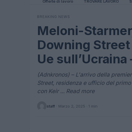
Offerte di lavoro
TROVARE LAVORO
S
BREAKING NEWS
Meloni-Starmer,
Downing Street 
Ue sull’Ucraina
(Adnkronos) – L'arrivo della premie
Street, residenza e ufficio del primo 
con Keir ... Read more
staff
·
Marzo 2, 2025
· 1 min