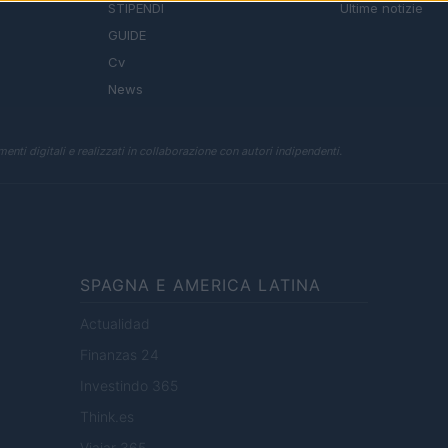
STIPENDI
Ultime notizie
GUIDE
Cv
News
enti digitali e realizzati in collaborazione con autori indipendenti.
SPAGNA E AMERICA LATINA
Actualidad
Finanzas 24
Investindo 365
Think.es
Viajar 365