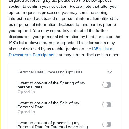
targeted advertising by us, please use the below opt-out
section to confirm your selection. Please note that after your
opt-out request is processed you may continue seeing
La candidatura di Irsina per Capitale Italiana della
interest-based ads based on personal information utilized by
Cultura 2029
us or personal information disclosed to third parties prior to
Susanna Riva · 5 Ago 2026
your opt-out. You may separately opt-out of the further
disclosure of your personal information by third parties on the
BREAKING NEWS
IAB’s list of downstream participants. This information may
also be disclosed by us to third parties on the
IAB’s List of
Downstream Participants
that may further disclose it to other
third parties.
Please note that this website/app uses one or more Google
Personal Data Processing Opt Outs
services and may gather and store information including but
not limited to your visit or usage behaviour. You may click to
I want to opt-out of the Sharing of my
personal data.
grant or deny consent to Google and its third-party tags to
Opted In
use your data for below specified purposes in below Google
consent section.
I want to opt-out of the Sale of my
Personal Data.
Opted In
Multe ai genitori per i colloqui saltati: la decisione di
I want to opt-out of processing my
Bolzano
Personal Data for Targeted Advertising.