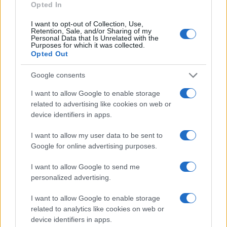
Opted In
Paolo Mariani · 4 Ago 2026
I want to opt-out of Collection, Use,
Retention, Sale, and/or Sharing of my
BREAKING NEWS
Personal Data that Is Unrelated with the
Purposes for which it was collected.
Opted Out
Google consents
I want to allow Google to enable storage
related to advertising like cookies on web or
device identifiers in apps.
I want to allow my user data to be sent to
Google for online advertising purposes.
I want to allow Google to send me
Lavoro digitale: il governo introduce nuove regole per
personalized advertising.
proteggere i lavoratori delle piattaforme
Andrea Innocenti · 3 Ago 2026
I want to allow Google to enable storage
related to analytics like cookies on web or
device identifiers in apps.