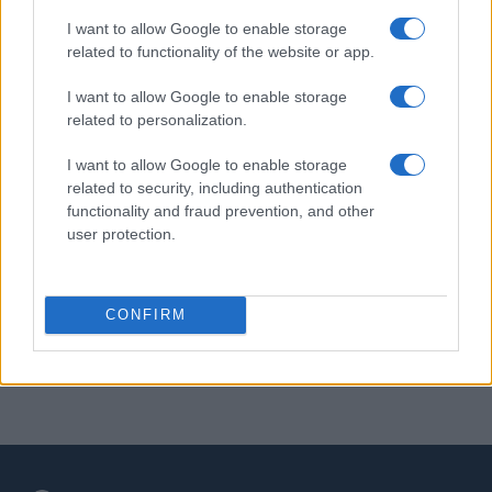
PIÙ LETTI
I want to allow Google to enable storage
related to functionality of the website or app.
1
C’è posta per te, stasera 25 gennaio: gli ospiti e le
anticipazioni
I want to allow Google to enable storage
related to personalization.
2
Controlli nel settore turistico-alberghiero: dati
allarmanti su lavoro e sicurezza
I want to allow Google to enable storage
related to security, including authentication
3
La candidatura di Irsina per Capitale Italiana della
functionality and fraud prevention, and other
Cultura 2029
user protection.
4
Anac: boom di appalti sotto soglia, 1,5 miliardi nel
2026
5
CONFIRM
Autorità di Bacino Po ad Ecomondo, focus su acqua e
territorio