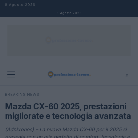
Salta al contenuto
8 Agosto 2026
8 Agosto 2026
⌕
×
⌕
BREAKING NEWS
Cerca
Mazda CX-60 2025, prestazioni
migliorate e tecnologia avanzata
(Adnkronos) – La nuova Mazda CX-60 per il 2025 si
presenta con un mix perfetto di comfort, tecnologia e