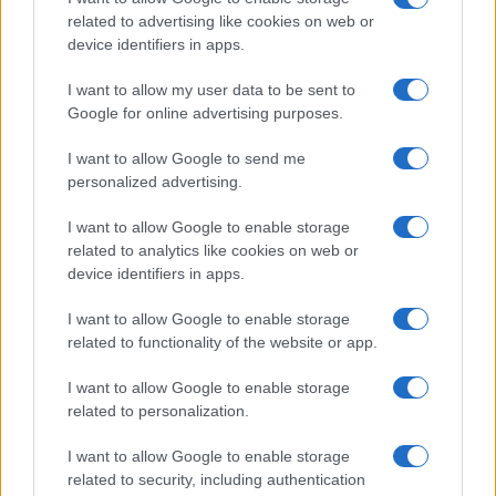
Andrea Innocenti · 3 Ago 2026
related to advertising like cookies on web or
device identifiers in apps.
I want to allow my user data to be sent to
PIÙ LETTI
Google for online advertising purposes.
1
C’è posta per te, stasera 25 gennaio: gli ospiti e le
I want to allow Google to send me
anticipazioni
personalized advertising.
2
Controlli nel settore turistico-alberghiero: dati
I want to allow Google to enable storage
allarmanti su lavoro e sicurezza
related to analytics like cookies on web or
device identifiers in apps.
3
Ignazio La Russa lancia l’ipotesi Meloni al Quirinale: le
reazioni
I want to allow Google to enable storage
4
Anac: boom di appalti sotto soglia, 1,5 miliardi nel
related to functionality of the website or app.
2026
I want to allow Google to enable storage
5
La candidatura di Irsina per Capitale Italiana della
related to personalization.
Cultura 2029
I want to allow Google to enable storage
related to security, including authentication