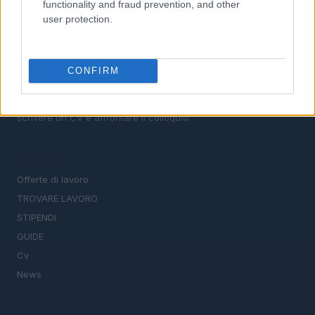
functionality and fraud prevention, and other
user protection.
CONFIRM
Il portale del lavoro e della carriera. Offerte di lavoro,
stipendi, guide pratiche per trovare un'occupazione,
scrivere un CV e affrontare il colloquio.
SEZIONI
Offerte di lavoro
TROVARE LAVORO
STIPENDI
GUIDE
Cv
News
MAGAZINE