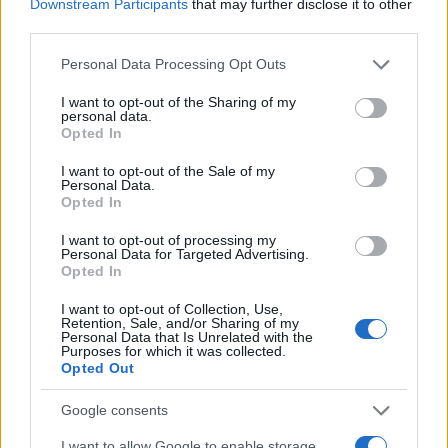
Downstream Participants
that may further disclose it to other
third parties.
Multe ai genitori per i colloqui saltati: la decisione di
Please note that this website/app uses one or more Google
Personal Data Processing Opt Outs
Bolzano
services and may gather and store information including but
Paolo Mariani · 4 Ago 2026
not limited to your visit or usage behaviour. You may click to
I want to opt-out of the Sharing of my
personal data.
grant or deny consent to Google and its third-party tags to
Opted In
BREAKING NEWS
use your data for below specified purposes in below Google
consent section.
I want to opt-out of the Sale of my
Personal Data.
Opted In
I want to opt-out of processing my
Personal Data for Targeted Advertising.
Opted In
I want to opt-out of Collection, Use,
Retention, Sale, and/or Sharing of my
Personal Data that Is Unrelated with the
Purposes for which it was collected.
Opted Out
Google consents
Lavoro digitale: il governo introduce nuove regole per
proteggere i lavoratori delle piattaforme
I want to allow Google to enable storage