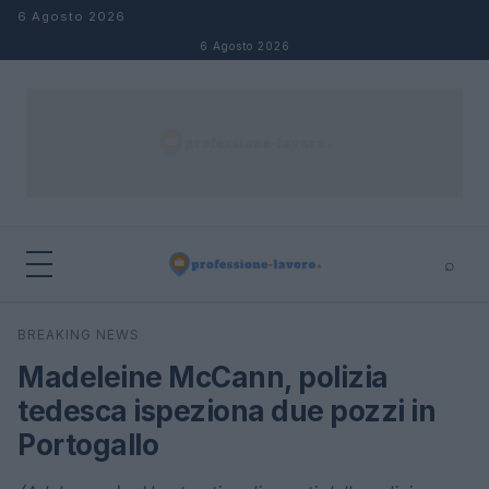
Salta al contenuto
6 Agosto 2026
6 Agosto 2026
⌕
×
⌕
BREAKING NEWS
Cerca
Madeleine McCann, polizia
tedesca ispeziona due pozzi in
Portogallo