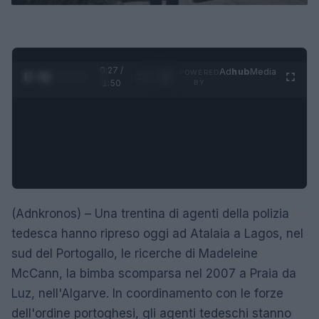
0:28 /
Ad
hub
Media
POWERED
1
/
4
1:50
BY
(Adnkronos) – Una trentina di agenti della polizia
tedesca hanno ripreso oggi ad Atalaia a Lagos, nel
sud del Portogallo, le ricerche di Madeleine
McCann, la bimba scomparsa nel 2007 a Praia da
Luz, nell'Algarve. In coordinamento con le forze
dell'ordine portoghesi, gli agenti tedeschi stanno