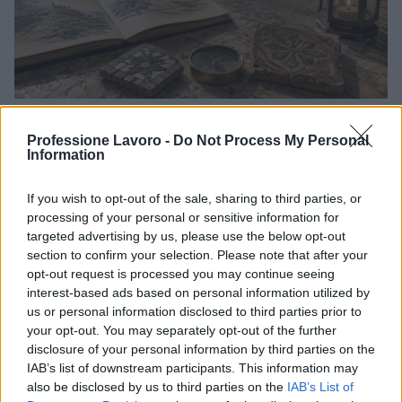
La candidatura di Irsina per Capitale Italiana della
Cultura 2029
Professione Lavoro -
Do Not Process My Personal
Information
Susanna Riva · 5 Ago 2026
BREAKING NEWS
If you wish to opt-out of the sale, sharing to third parties, or
processing of your personal or sensitive information for
targeted advertising by us, please use the below opt-out
section to confirm your selection. Please note that after your
opt-out request is processed you may continue seeing
interest-based ads based on personal information utilized by
us or personal information disclosed to third parties prior to
your opt-out. You may separately opt-out of the further
disclosure of your personal information by third parties on the
IAB’s list of downstream participants. This information may
also be disclosed by us to third parties on the
IAB’s List of