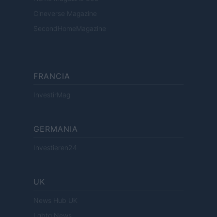
Cineverse Magazine
SecondHomeMagazine
FRANCIA
InvestirMag
GERMANIA
Investieren24
UK
News Hub UK
Lgbtq News